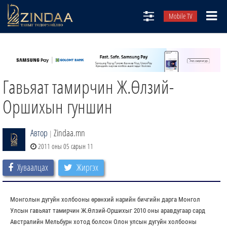
Mobile TV
НИЙТЛЭЛЧИД
ТВ8
Гавьяат тамирчин Ж.Өлзий-
ӨГЛӨӨНИЙ СОНИН
АУДИО ЗОХИОЛ
Оршихын гуншин
ЗИНДАА СЭТГҮҮЛ
Автор
Zindaa.mn
|
2011 оны 05 сарын 11
Хуваалцах
Жиргэх
Монголын дугуйн холбооны өрөнхий нарийн бичгийн дарга Монгол
Улсын гавьяат тамирчин Ж.Өлзий-Оршихыг 2010 оны аравдугаар сард
Австралийн Мельбурн хотод болсон Олон улсын дугуйн холбооны