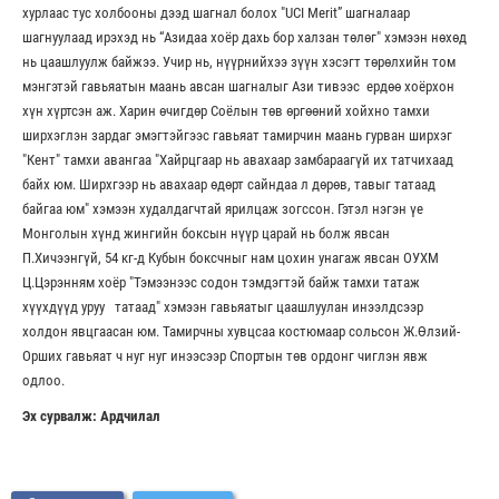
хурлаас тус холбооны дээд шагнал болох "UCI Merit” шагналаар
шагнуулаад ирэхэд нь “Азидаа хоёр дахь бор халзан төлөг" хэмээн нөхөд
нь цаашлуулж байжээ. Учир нь, нүүрнийхээ зүүн хэсэгт төрөлхийн том
мэнгэтэй гавьяатын маань авсан шагналыг Ази тивээс ердөө хоёрхон
хүн хүртсэн аж. Харин өчигдөр Соёлын төв өргөөний хойхно тамхи
ширхэглэн зардаг эмэгтэйгээс гавьяат тамирчин маань гурван ширхэг
"Кент" тамхи авангаа "Хайрцгаар нь авахаар замбараагүй их татчихаад
байх юм. Ширхгээр нь авахаар өдөрт сайндаа л дөрөв, тавыг татаад
байгаа юм" хэмээн худалдагчтай ярилцаж зогссон. Гэтэл нэгэн үе
Монголын хүнд жингийн боксын нүүр царай нь болж явсан
П.Хичээнгүй, 54 кг-д Кубын боксчныг нам цохин унагаж явсан ОУХМ
Ц.Цэрэнням хоёр "Тэмээнээс содон тэмдэгтэй байж тамхи татаж
хүүхдүүд уруу татаад" хэмээн гавьяатыг цаашлуулан инээлдсээр
холдон явцгаасан юм. Тамирчны хувцсаа костюмаар сольсон Ж.Өлзий-
Орших гавьяат ч нуг нуг инээсээр Спортын төв ордонг чиглэн явж
одлоо.
Эх сурвалж: Ардчилал