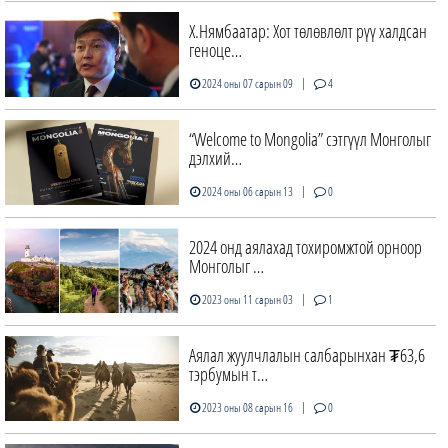
Х.Нямбаатар: Хот төлөвлөлт рүү халдсан
геноце…
|
2024 оны 07 сарын 09
4
“Welcome to Mongolia” сэтгүүл Монголыг
дэлхий…
|
2024 оны 06 сарын 13
0
2024 онд аялахад тохиромжтой орноор
Монголыг …
|
2023 оны 11 сарын 03
1
Аялал жуулчлалын салбарынхан ₮63,6
тэрбумын т…
|
2023 оны 08 сарын 16
0