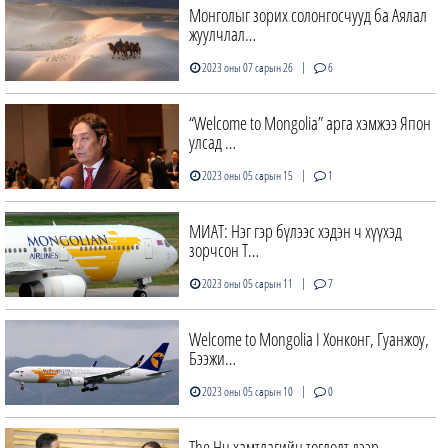
Монголыг зорих солонгосчууд ба Аялал
жуулчлал…
|
2023 оны 07 сарын 26
6
“Welcome to Mongolia” арга хэмжээ Япон
улсад …
|
2023 оны 05 сарын 15
1
МИАТ: Нэг гэр бүлээс хэдэн ч хүүхэд
зорчсон Т…
|
2023 оны 05 сарын 11
7
Welcome to Mongolia I Хонконг, Гуанжоу,
Бээжи…
|
2023 оны 05 сарын 10
0
The Hu хамтлагийн тоглолт дээр