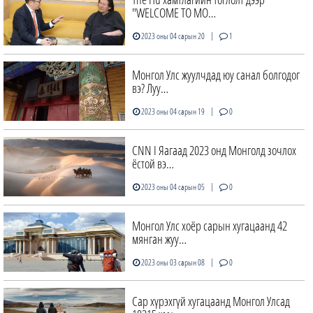
"WELCOME TO MO…
|
2023 оны 04 сарын 20
1
Монгол Улс жуулчдад юу санал болгодог
вэ? Луу…
|
2023 оны 04 сарын 19
0
CNN I Яагаад 2023 онд Монголд зочлох
ёстой вэ…
|
2023 оны 04 сарын 05
0
Монгол Улс хоёр сарын хугацаанд 42
мянган жуу…
|
2023 оны 03 сарын 08
0
Сар хүрэхгүй хугацаанд Монгол Улсад