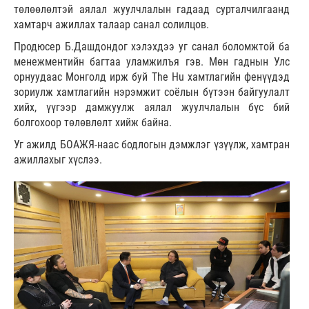
төлөөлөлтэй аялал жуулчлалын гадаад сурталчилгаанд
хамтарч ажиллах талаар санал солилцов.
Продюсер Б.Дашдондог хэлэхдээ уг санал боломжтой ба
менежментийн багтаа уламжилъя гэв. Мөн гаднын Улс
орнуудаас Монголд ирж буй The Hu хамтлагийн фенүүдэд
зориулж хамтлагийн нэрэмжит соёлын бүтээн байгуулалт
хийх, үүгээр дамжуулж аялал жуулчлалын бүс бий
болгохоор төлөвлөлт хийж байна.
Уг ажилд БОАЖЯ-наас бодлогын дэмжлэг үзүүлж, хамтран
ажиллахыг хүслээ.