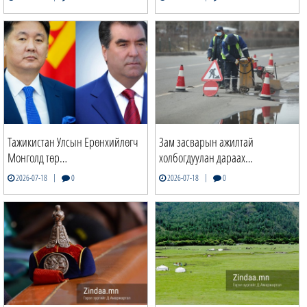
Тажикистан Улсын Ерөнхийлөгч
Зам засварын ажилтай
Монголд төр…
холбогдуулан дараах…
|
|
2026-07-18
0
2026-07-18
0