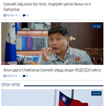
Ерөнхий сайд хотын бүх төсөл, тендерийг шалгах Ажлын хэсэг
байгууллаа
|
2026-05-16
10
Улс төр
Хотын дарга Х.Нямбаатар Ерөнхий сайдад хандан МЭДЭГДЭЛ хийлээ
|
2026-05-16
35
ОРОН НУТАГ
Дэлхий