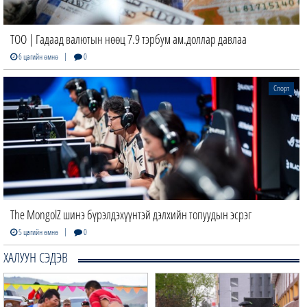
ТОО | Гадаад валютын нөөц 7.9 тэрбум ам.доллар давлаа
|
6 цагийн өмнө
0
Спорт
The MongolZ шинэ бүрэлдэхүүнтэй дэлхийн топуудын эсрэг
|
5 цагийн өмнө
0
ХАЛУУН СЭДЭВ