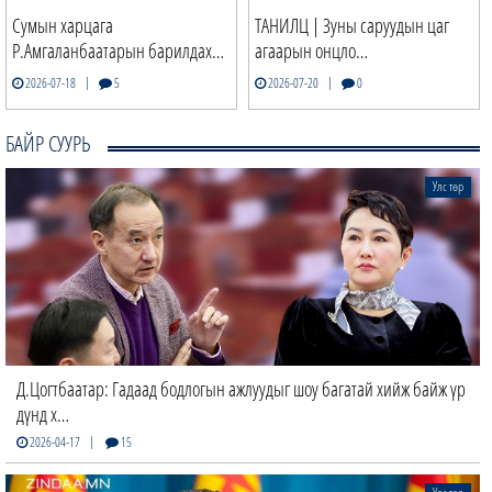
Сумын харцага
ТАНИЛЦ | Зуны саруудын цаг
Р.Амгаланбаатарын барилдах…
агаарын онцло…
|
|
2026-07-18
5
2026-07-20
0
БАЙР СУУРЬ
Улс төр
Д.Цогтбаатар: Гадаад бодлогын ажлуудыг шоу багатай хийж байж үр
дүнд х…
|
2026-04-17
15