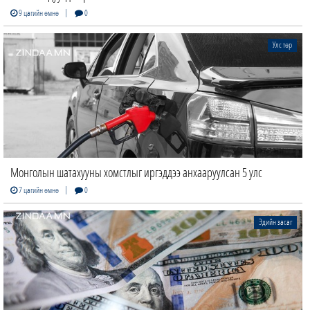
|
9 цагийн өмнө
0
Улс төр
Монголын шатахууны хомстлыг иргэддээ анхааруулсан 5 улс
|
7 цагийн өмнө
0
Эдийн засаг