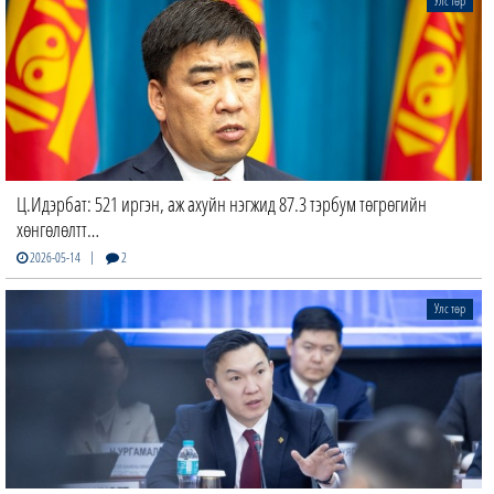
Улс төр
Ц.Идэрбат: 521 иргэн, аж ахуйн нэгжид 87.3 тэрбум төгрөгийн
хөнгөлөлтт…
|
2026-05-14
2
Улс төр