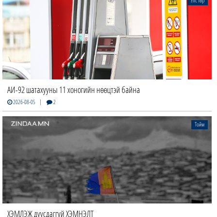
Улс төр
АИ-92 шатахууны 11 хоногийн нөөцтэй байна
|
2026-08-05
2
Тойм
ХЭМЛЭЖ дуусдаггүй ХЭМНЭЛТ