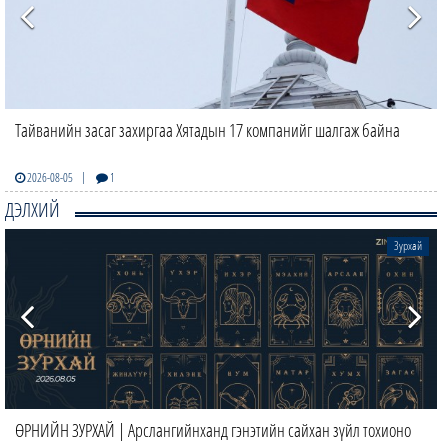
Тайванийн засаг захиргаа Хятадын 17 компанийг шалгаж байна
|
2026-08-05
1
ДЭЛХИЙ
Зурхай
ӨРНИЙН ЗУРХАЙ | Арслангийнханд гэнэтийн сайхан зүйл тохионо