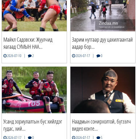
Майкл Садовски: Жуулчид
Зарим нутгаар дуу цахилгаантай
яагаад СУМЫН НАА…
аадар бор…
|
|
2026-07-10
2
2026-07-17
0
Усанд зориулалтын бус хийлдэг
Наадмын сонирхолтой, бүтээлч
гудас, хий…
видео конте…
|
|
2026-07-17
0
2026-07-17
5