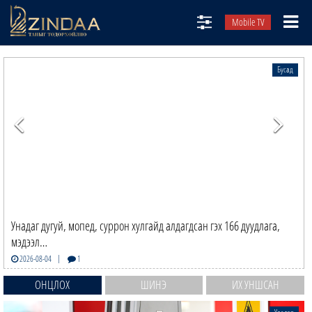
Mobile TV
НИЙТЛЭЛЧИД
Бусад
ТВ8
ӨГЛӨӨНИЙ СОНИН
АУДИО ЗОХИОЛ
ЗИНДАА СЭТГҮҮЛ
Унадаг дугуй, мопед, суррон хулгайд алдагдсан гэх 166 дуудлага,
мэдээл…
|
2026-08-04
1
ОНЦЛОХ
ШИНЭ
ИХ УНШСАН