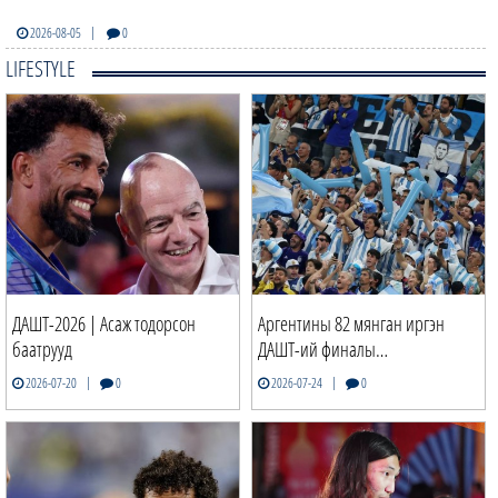
|
2026-08-05
0
LIFESTYLE
ДАШТ-2026 | Асаж тодорсон
Аргентины 82 мянган иргэн
баатрууд
ДАШТ-ий финалы…
|
|
2026-07-20
0
2026-07-24
0