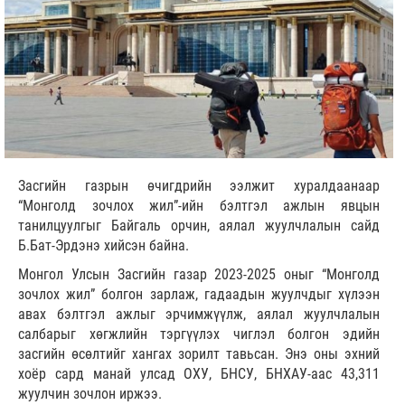
Засгийн газрын өчигдрийн ээлжит хуралдаанаар
“Монголд зочлох жил”-ийн бэлтгэл ажлын явцын
танилцуулгыг Байгаль орчин, аялал жуулчлалын сайд
Б.Бат-Эрдэнэ хийсэн байна.
Монгол Улсын Засгийн газар 2023-2025 оныг “Монголд
зочлох жил” болгон зарлаж, гадаадын жуулчдыг хүлээн
авах бэлтгэл ажлыг эрчимжүүлж, аялал жуулчлалын
салбарыг хөгжлийн тэргүүлэх чиглэл болгон эдийн
засгийн өсөлтийг хангах зорилт тавьсан. Энэ оны эхний
хоёр сард манай улсад ОХУ, БНСУ, БНХАУ-аас 43,311
жуулчин зочлон иржээ.