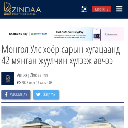
Mobile TV
НИЙТЛЭЛЧИД
ТВ8
Монгол Улс хоёр сарын хугацаанд
ӨГЛӨӨНИЙ СОНИН
АУДИО ЗОХИОЛ
42 мянган жуулчин хүлээж авчээ
ЗИНДАА СЭТГҮҮЛ
Автор
Zindaa.mn
|
2023 оны 03 сарын 08
Хуваалцах
Жиргэх