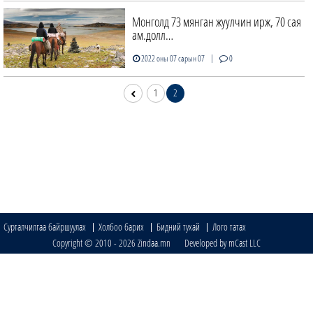
Монголд 73 мянган жуулчин ирж, 70 сая
ам.долл…
|
2022 оны 07 сарын 07
0
1
2
Сурталчилгаа байршуулах
Холбоо барих
Бидний тухай
Лого татах
Copyright © 2010 - 2026 Zindaa.mn Developed by mCast LLC