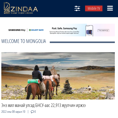
Mobile TV
НИЙТЛЭЛЧИД
ТВ8
WELCOME TO MONGOLIA
ӨГЛӨӨНИЙ СОНИН
АУДИО ЗОХИОЛ
ЗИНДАА СЭТГҮҮЛ
Энэ жил манай улсад БНСУ-аас 22,913 жуулчин иржээ
|
2022 оны 08 сарын 10
0