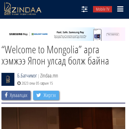
Mobile TV
НИЙТЛЭЛЧИД
ТВ8
“Welcome to Mongolia” арга
ӨГЛӨӨНИЙ СОНИН
АУДИО ЗОХИОЛ
хэмжээ Япон улсад болж байна
ЗИНДАА СЭТГҮҮЛ
Б.Батчимэг
Zindaa.mn
|
2023 оны 05 сарын 15
Хуваалцах
Жиргэх