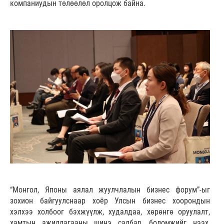
компаниудын төлөөлөл оролцож байна.
“Монгол, Японы аялал жуулчлалын бизнес форум”-ыг
зохион байгуулснаар хоёр Улсын бизнес хоорондын
хэлхээ холбоог бэхжүүлж, худалдаа, хөрөнгө оруулалт,
хамтын ажиллагааны шинэ салбар, боломжийг нээх,