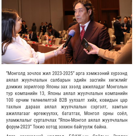
”Монголд зочлох жил 2023-2025” арга хэмжээний хүрээнд
аялал жуулчлалын салбарын эдийн засгийн хөгжлийг
дэмжих зорилгоор Японы зах зээлд ажилладаг Монголын
тур компанийн 13, Японы аялал жуулчлалын компанийн
100 орчим төлөөлөлтэй B2B уулзалт хийх, ковидын цар
тахлын дараах аялал жуулчлалын сэргэлт, хамтын
ажиллагааг өргөжүүлэх, бататгах, Монгол орны соёл,
уламжлалыг сурталчлах “Япон-Монгол аялал жуулчлалын
форум-2023” Токио хотод зохион байгуулж байна.