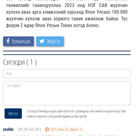
төлөөллийг танилцууллаа. 2023 онд НЭГ САЯ жуулчин
хүлээн авах арга хэмжээний хүрээнд Япон Улсаас 100.000
жуулчин хүлээж авах зорилго тавин ажиллаж байна. Тус
форум 2 өдөр Япон Улсын Токио хотод болно.
Хуваалцах
Жиргэх
Сэтгэгдэл (
1
)
Сэтгэгдэл бичихдээ хууль зүйн болон ёс суртахууны хэм хэмжээг хүндэтгэнэ үү. Хэм
Илгээх
хэмжээг зөрчсөн сэтгэгдэлийг админ устгах эрхтэй.
zochin
(49.105.83.141)
2025 оны 03 сарын 13