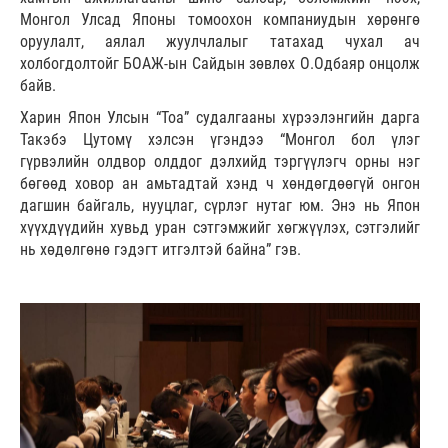
Монгол Улсад Японы томоохон компаниудын хөрөнгө
оруулалт, аялал жуулчлалыг татахад чухал ач
холбогдолтойг БОАЖ-ын Сайдын зөвлөх О.Одбаяр онцолж
байв.
Харин Япон Улсын “Тоа” судалгааны хүрээлэнгийн дарга
Такэбэ Цутомү хэлсэн үгэндээ “Монгол бол үлэг
гүрвэлийн олдвор олддог дэлхийд тэргүүлэгч орны нэг
бөгөөд ховор ан амьтадтай хэнд ч хөндөгдөөгүй онгон
дагшин байгаль, нууцлаг, сүрлэг нутаг юм. Энэ нь Япон
хүүхдүүдийн хувьд уран сэтгэмжийг хөгжүүлэх, сэтгэлийг
нь хөдөлгөнө гэдэгт итгэлтэй байна” гэв.