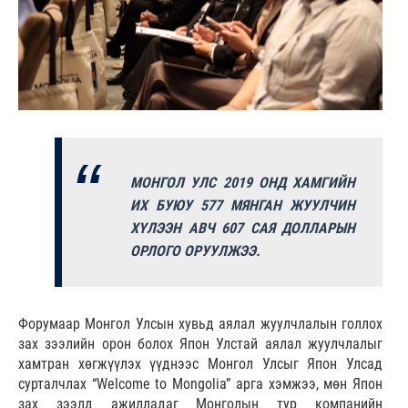
МОНГОЛ УЛС 2019 ОНД ХАМГИЙН
ИХ БУЮУ 577 МЯНГАН ЖУУЛЧИН
ХҮЛЭЭН АВЧ 607 САЯ ДОЛЛАРЫН
ОРЛОГО ОРУУЛЖЭЭ.
Форумаар Монгол Улсын хувьд аялал жуулчлалын голлох
зах зээлийн орон болох Япон Улстай аялал жуулчлалыг
хамтран хөгжүүлэх үүднээс Монгол Улсыг Япон Улсад
сурталчлах “Welcome to Mongolia” арга хэмжээ, мөн Япон
зах зээлд ажилладаг Монголын тур компанийн