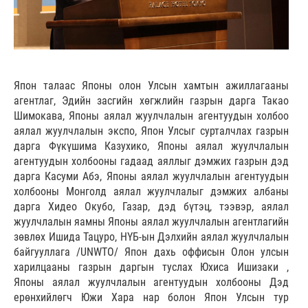
Япон талаас Японы олон Улсын хамтын ажиллагааны
агентлаг, Эдийн засгийн хөгжлийн газрын дарга Такао
Шимокава, Японы аялал жуулчлалын агентуудын холбоо
аялал жуулчлалын экспо, Япон Улсыг сурталчлах газрын
дарга Фүкүшима Казухико, Японы аялал жуулчлалын
агентуудын холбооны гадаад аяллыг дэмжих газрын дэд
дарга Касуми Абэ, Японы аялал жуулчлалын агентуудын
холбооны Монголд аялал жуулчлалыг дэмжих албаны
дарга Хидео Окубо, Газар, дэд бүтэц, тээвэр, аялал
жуулчлалын яамны Японы аялал жуулчлалын агентлагийн
зөвлөх Ишида Тацуро, НҮБ-ын Дэлхийн аялал жуулчлалын
байгууллага /UNWTO/ Япон дахь оффисын Олон улсын
харилцааны газрын даргын туслах Юхиса Ишизаки ,
Японы аялал жуулчлалын агентуудын холбооны Дэд
ерөнхийлөгч Южи Хара нар болон Япон Улсын тур