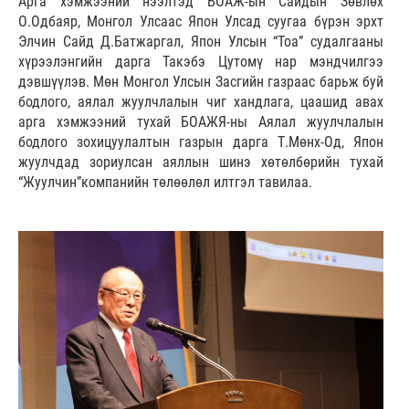
Арга хэмжээний нээлтэд БОАЖ-ын Сайдын Зөвлөх
О.Одбаяр, Монгол Улсаас Япон Улсад суугаа бүрэн эрхт
Элчин Сайд Д.Батжаргал, Япон Улсын “Тоа” судалгааны
хүрээлэнгийн дарга Такэбэ Цутомү нар мэндчилгээ
дэвшүүлэв. Мөн Монгол Улсын Засгийн газраас барьж буй
бодлого, аялал жуулчлалын чиг хандлага, цаашид авах
арга хэмжээний тухай БОАЖЯ-ны Аялал жуулчлалын
бодлого зохицуулалтын газрын дарга Т.Мөнх-Од, Япон
жуулчдад зориулсан аяллын шинэ хөтөлбөрийн тухай
“Жуулчин”компанийн төлөөлөл илтгэл тавилаа.