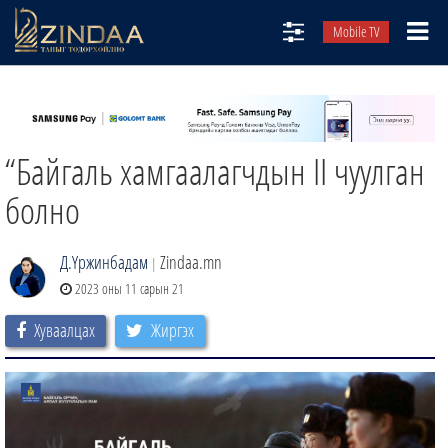
Mobile TV
НИЙТЛЭЛЧИД
ТВ8
“Байгаль хамгаалагчдын II чуулган
ӨГЛӨӨНИЙ СОНИН
АУДИО ЗОХИОЛ
болно
ЗИНДАА СЭТГҮҮЛ
Д.Үржинбадам
Zindaa.mn
|
2023 оны 11 сарын 21
Хуваалцах
Жиргэх