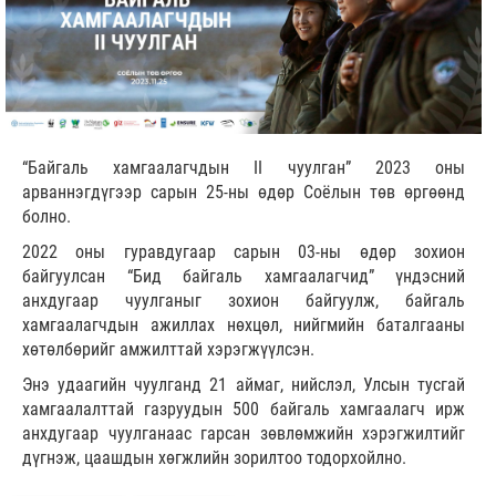
“Байгаль хамгаалагчдын II чуулган” 2023 оны
арваннэгдүгээр сарын 25-ны өдөр Соёлын төв өргөөнд
болно.
2022 оны гуравдугаар сарын 03-ны өдөр зохион
байгуулсан “Бид байгаль хамгаалагчид” үндэсний
анхдугаар чуулганыг зохион байгуулж, байгаль
хамгаалагчдын ажиллах нөхцөл, нийгмийн баталгааны
хөтөлбөрийг амжилттай хэрэгжүүлсэн.
Энэ удаагийн чуулганд 21 аймаг, нийслэл, Улсын тусгай
хамгаалалттай газруудын 500 байгаль хамгаалагч ирж
анхдугаар чуулганаас гарсан зөвлөмжийн хэрэгжилтийг
дүгнэж, цаашдын хөгжлийн зорилтоо тодорхойлно.