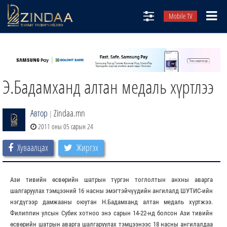
Mobile TV
НИЙТЛЭЛЧИД
ТВ8
Э.Бадамханд алтан медаль хүртлээ
ӨГЛӨӨНИЙ СОНИН
АУДИО ЗОХИОЛ
Автор
Zindaa.mn
|
ЗИНДАА СЭТГҮҮЛ
2011 оны 05 сарын 24
Хуваалцах
Жиргэх
Ази тивийн өсвөрийн шатрын түргэн тоглолтын анхны аварга
шалгаруулах тэмцээний 16 насны эмэгтэйчүүдийн ангилалд ШУТИС-ийн
нэгдүгээр дамжааны оюутан Н.Бадамханд алтан медаль хүртжээ.
Филиппин улсын Субик хотноо энэ сарын 14-22-нд болсон Ази тивийн
өсвөрийн шатрын аварга шалгаруулах тэмцээнээс 18 насны ангилалдаа