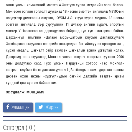
олон улсын хэмжээний мастер А.Энхтуул хүрэл медалийн эзэн болов.
Мөн есөн өргийн тоглолт дуусахад 18 насны эмэгтэй ангилалд МУИС-ын
нэгдүгээр дамжааны оюутан, ОУХМ А.Энхтуул хүрэл медаль, 18 насны
эрэгтэй ангилалд 33-р сургуулийн 11 дүгээр ангийн сурагч, спортын
мастер У.Насанжаргал дөрөвдүгээр байранд тус тус шалгарсан байна.
Дархан-Уул аймгийн «Цагаан морь»шатрын клубын дасгалжуулагч
Энхбаяраар ахлуулсан өсвөрийн шатарчдын баг ийнхүү эх орондоо алт,
хүрэл медаль, шагналт байр эзэлсэн шагналын арвин ургацтай ирлээ.
Дашрамд сонирхуулахад Монгол улсын оюуны спортын түүхнээ 2006
оны долдугаар сард Турк улсын Пардувици хотоос «Төр Монгол»
шатрын клубын багш дасгалжуулагч Ц.Батболдын хамт дэрсхэн насны
дөрвөн охин анхны «Сургуулиудын багийн дэлхийн аварга» эрхэм
хүндтэй цол хүртэж байсан юм.
Эх сурвалж: МОНЦАМЭ
Хуваалцах
Жиргэх
Сэтгэгдэл (
0
)