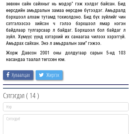
зөвхөн сайн сайхныг нь мэдэр" гэж хэлдэг байсан. Бид
өөрсдийн амьдралын замаа өөрсдөө бүтээдэг. Амьдралд
бэрхшээл алхам тутамд тохиолдоно. Бид бүх зүйлийг чин
сэтгэлээсээ хийсэн ч гэлээ бэрхшээл ямар нэгэн
байдлаар тулгарсаар л байдаг. Бэрхшээл бол байдаг л
зүйл. Хүмүүс үүнд хэтэрхий их санаагаа чилээх хэрэггүй.
Амьдрах сайхан. Энэ л амьдралын зам” гэжээ.
Жорж Давсон
2001 оны долдугаар сарын 5-нд 103
насандаа таалал төгссөн юм.
Хуваалцах
Жиргэх
Сэтгэгдэл (
14
)