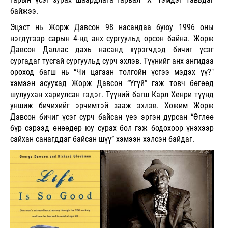
байжээ.
Эцэст нь
Жорж Давсон 98 насандаа буюу
1996 оны
нэгдүгээр сарын 4-нд анх сургуульд орсон байна. Жорж
Давсон Даллас дахь насанд хүрэгчдэд бичиг үсэг
сургадаг тусгай сургуульд сурч эхлэв. Түүнийг анх ангидаа
ороход багш нь “Чи цагаан толгойн үсгээ мэдэх үү?"
хэмээн асуухад Жорж Давсон “Үгүй” гэж товч бөгөөд
шулуухан хариулсан гэдэг. Түүний багш Карл Хенри түүнд
уншиж бичихийг эрчимтэй зааж эхлэв. Хожим Жорж
Давсон бичиг үсэг сурч байсан үеэ эргэн дурсан “Өглөө
бүр сэрээд өнөөдөр юу сурах бол гэж бодохоор үнэхээр
сайхан санагддаг байсан шүү” хэмээн хэлсэн байдаг.