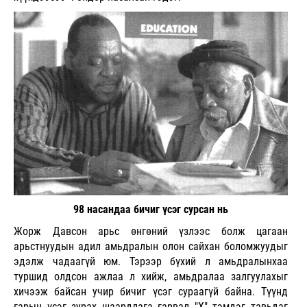
98 насандаа бичиг үсэг сурсан нь
Жорж Давсон арьс өнгөний үзлээс болж цагаан
арьстнуудын адил амьдралын олон сайхан боломжуудыг
эдэлж чадаагүй юм.
Тэрээр бүхий л амьдралынхаа
туршид олдсон ажлаа л хийж, амьдралаа залгуулахыг
хичээж байсан учир бичиг үсэг сураагүй байна. Түүнд
гарын үсэг зурах шаардлага гарвал "Х" тэмдэг тавьдаг