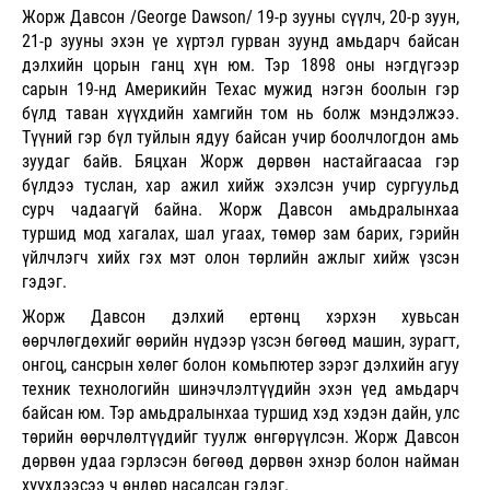
Жорж Давсон /George Dawson/ 19-р зууны сүүлч, 20-р зуун,
21-р зууны эхэн үе хүртэл гурван зуунд амьдарч байсан
дэлхийн цорын ганц хүн юм. Тэр 1898 оны нэгдүгээр
сарын 19-нд Америкийн Техас мужид нэгэн боолын гэр
бүлд таван хүүхдийн хамгийн том нь болж мэндэлжээ.
Түүний гэр бүл туйлын ядуу байсан учир боолчлогдон амь
зуудаг байв. Бяцхан Жорж дөрвөн настайгаасаа гэр
бүлдээ туслан, хар ажил хийж
эхэлсэн учир сургуульд
сурч чадаагүй байна. Жорж Давсон амьдралынхаа
туршид мод хагалах, шал угаах, төмөр зам барих, гэрийн
үйлчлэгч хийх гэх мэт олон төрлийн ажлыг хийж үзсэн
гэдэг.
Жорж Давсон дэлхий ертөнц хэрхэн хувьсан
өөрчлөгдөхийг өөрийн нүдээр үзсэн бөгөөд машин, зурагт,
онгоц, сансрын хөлөг болон комьпютер зэрэг дэлхийн агуу
техник технологийн шинэчлэлтүүдийн эхэн үед амьдарч
байсан юм. Тэр амьдралынхаа туршид хэд хэдэн дайн, улс
төрийн өөрчлөлтүүдийг туулж өнгөрүүлсэн.
Жорж Давсон
дөрвөн удаа гэрлэсэн бөгөөд дөрвөн эхнэр
болон найман
хүүхдээсээ ч өндөр насалсан гэдэг.