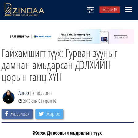
Mobile TV
НИЙТЛЭЛЧИД
ТВ8
Гайхамшигт түүх: Гурван зууныг
ӨГЛӨӨНИЙ СОНИН
АУДИО ЗОХИОЛ
дамнан амьдарсан ДЭЛХИЙН
ЗИНДАА СЭТГҮҮЛ
цорын ганц ХҮН
Автор
Zindaa.mn
|
2019 оны 01 сарын 02
Хуваалцах
Жиргэх
Жорж Давсоны амьдралын түүх