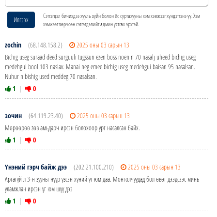
Сэтгэгдэл бичихдээ хууль зүйн болон ёс суртахууны хэм хэмжээг хүндэтгэнэ үү. Хэм
Илгээх
хэмжээг зөрчсөн сэтгэгдэлийг админ устгах эрхтэй.
zochin
(68.148.158.2)
2025 оны 03 сарын 13
Bichig useg suraad deed surguuli tugssun ezen boss noen n 70 nasalj uheed bichig useg
medehgui bool 103 naslav. Manai neg emee bichig useg medehgui baisan 95 nasalsan.
Nuhur n bishig used meddeg 70 nasalsan.
1
|
0
зочин
(64.119.23.40)
2025 оны 03 сарын 13
Мөрөөрөө зөв амьдарч ирсэн болохоор урт насалсан байх.
1
|
0
Үнэний гэрч байж дээ
(202.21.100.210)
2025 оны 03 сарын 13
Аргагүй л 3-н зууны нүүр үзсэн хүний үг юм даа. Монголчуудад бол өвөг дээдсээс минь
уламжлан ирсэн үг юм шүү дээ
1
|
0