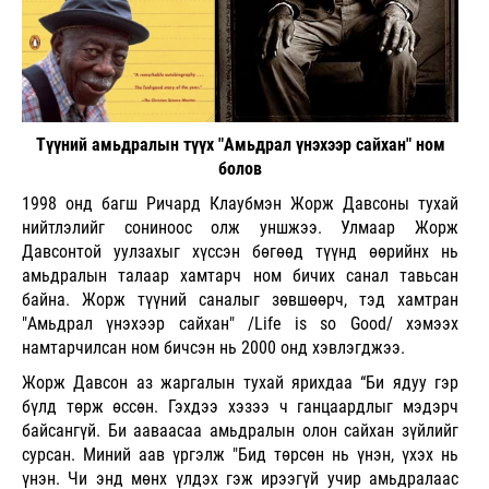
Түүний амьдралын түүх "Амьдрал үнэхээр сайхан" ном
болов
1998 онд багш Ричард Клаубмэн Жорж Давсоны тухай
нийтлэлийг сониноос олж уншжээ. Улмаар Жорж
Давсонтой уулзахыг хүссэн бөгөөд түүнд өөрийнх нь
амьдралын талаар хамтарч ном бичих санал тавьсан
байна. Жорж түүний саналыг зөвшөөрч, тэд хамтран
"Амьдрал үнэхээр сайхан" /Life is so Good/ хэмээх
намтарчилсан ном бичсэн нь 2000 онд хэвлэгджээ.
Жорж Давсон аз жаргалын тухай ярихдаа “Би ядуу гэр
бүлд төрж өссөн. Гэхдээ хэзээ ч ганцаардлыг мэдэрч
байсангүй. Би ааваасаа амьдралын олон сайхан зүйлийг
сурсан. Миний аав үргэлж "Бид төрсөн нь үнэн, үхэх нь
үнэн. Чи энд мөнх үлдэх гэж ирээгүй учир амьдралаас