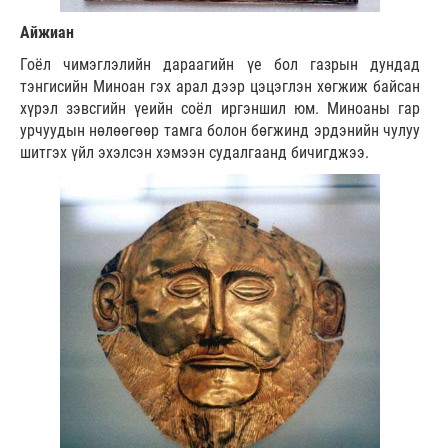
Айжиан
Гоёл чимэглэлийн дараагийн үе бол газрын дундад
тэнгисийн Миноан гэх арал дээр цэцэглэн хөгжиж байсан
хүрэл зэвсгийн үеийн соёл иргэншил юм. Миноаны гар
урчуудын нөлөөгөөр тамга болон бөгжинд эрдэнийн чулуу
шитгэх үйл эхэлсэн хэмээн судалгаанд бичигджээ.