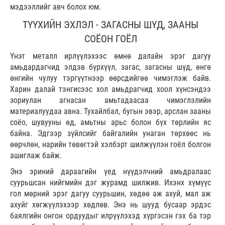
мэдээллийг авч болох юм.
ТҮҮХИЙН ЭХЛЭЛ - ЗАГАСНЫ ШҮД, ЗААНЫ
СОЁОН ГОЁЛ
Үнэт металл ирлүүлэхээс өмнө далайн эрэг дагуу
амьдардагчид элдэв бүрхүүл, загас, загасны шүд, өнгө
өнгийн чулуу тэргүүтнээр өөрсдийгөө чимэглэж байв.
Харин далай тэнгисээс хол амьдрагчид хоол хүнсэндээ
зориулан агнасан амьтадаасаа чимэглэлийн
материалуудаа авна. Тухайлбал, бугын эвэр, арслан зааны
соёо, шувууны өд, амьтны арьс болон бүх төрлийн яс
байна. Эдгээр зүйлсийг байгалийн унаган төрхөөс нь
өөрчлөн, нарийн төвөгтэй хэлбэрт шилжүүлэн гоёл болгон
ашиглаж байж.
Энэ эриний дараагийн үед нүүдэлчний амьдралаас
суурьшсан нийгмийн дэг журамд шилжив. Ихэнх хүмүүс
гол мөрний эрэг дагуу суурьшин, хөдөө аж ахуй, мал аж
ахуйг хөгжүүлэхээр хөдлөв. Энэ нь шууд бусаар эрдэс
баялгийн онгон ордуудыг илрүүлэхэд хүргэсэн гэх ба тэр