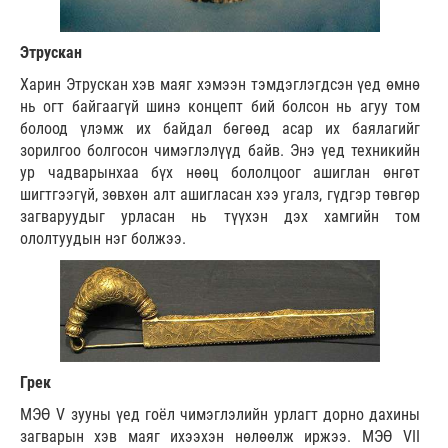
Этрускан
Харин Этрускан хэв маяг хэмээн тэмдэглэгдсэн үед өмнө
нь огт байгаагүй шинэ концепт бий болсон нь агуу том
болоод үлэмж их байдал бөгөөд асар их баялагийг
зорилгоо болгосон чимэглэлүүд байв. Энэ үед техникийн
ур чадварынхаа бүх нөөц бололцоог ашиглан өнгөт
шигтгээгүй, зөвхөн алт ашигласан хээ угалз, гүдгэр төвгөр
загваруудыг урласан нь түүхэн дэх хамгийн том
ололтуудын нэг болжээ.
Грек
МЭӨ V зууны үед гоёл чимэглэлийн урлагт дорно дахины
загварын хэв маяг ихээхэн нөлөөлж иржээ. МЭӨ VII