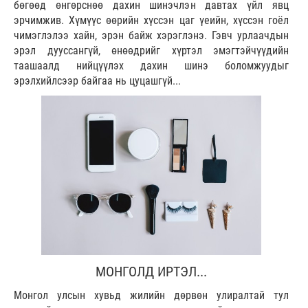
бөгөөд өнгөрснөө дахин шинэчлэн давтах үйл явц
эрчимжив. Хүмүүс өөрийн хүссэн цаг үеийн, хүссэн гоёл
чимэглэлээ хайн, эрэн байж хэрэглэнэ. Гэвч урлаачдын
эрэл дууссангүй, өнөөдрийг хүртэл эмэгтэйчүүдийн
таашаалд нийцүүлэх дахин шинэ боломжуудыг
эрэлхийлсээр байгаа нь цуцашгүй...
МОНГОЛД ИРТЭЛ...
Монгол улсын хувьд жилийн дөрвөн улиралтай тул