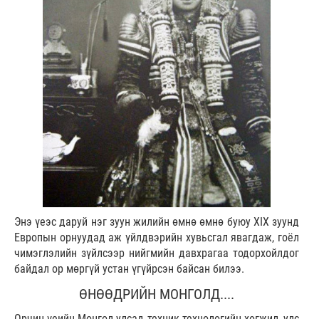
Энэ үеэс даруй нэг зуун жилийн өмнө өмнө буюу XIX зуунд
Европын орнуудад аж үйлдвэрийн хувьсгал явагдаж, гоёл
чимэглэлийн зүйлсээр нийгмийн давхрагаа тодорхойлдог
байдал ор мөргүй устан үгүйрсэн байсан билээ.
ӨНӨӨДРИЙН МОНГОЛД....
Орчин үеийн Монгол улсад техник технологийн хөгжил, улс