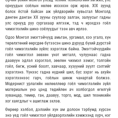
орнуудын соёлын нөлөө ихээхэн орж ирэв. XIX зуунд
болох ёстой байсан аж үйлдвэрийн хувьсгал Монголд
дөнгөн данган XX зууны сүүлээр залган, залуусыг гадны
улс орнууд руу сургахаар илгээж, тэд ч ирэхдээ гоёл
чимэглэлийн шинэ соёлуудыг тээн авч ирлээ.
Одоо Монгол эмэгтэйчүүд амьтан, ургамал, хээ угалз, хүн
төрөлхтөний өөрсдөө бүтээсэн шинэ дүрүүд бүхий дүрстэй
гоёл чимэглэлийн зүйлс хэрэглэж байна. Эмэгтэйчүүдийн
гоёл чимэглэл зөвхөн үнэт металл, чулуунаас гадна
даавуун эдлэл хэрэглэл, зөөлөн чихмэл ээмэг, толгойн
гоёл, бөгж, үсний боолт, хавчаар, хүзүүний зүүлт сэлтийг
хэрэглэнэ. Үүнээс гадна нүдний шил, бүс зэрэг нь ахуйн
хэрэглээнээс гарч, гоёлын шинж чанартай болжээ.
Модернист урлагийн нөлөөллөөр гоёл чимэглэлийн зүйл
материалын үнэ цэнд төдийлөн ач холбогдол өгөлгүй
хуванцар, төмөр, ган, даавуу, торго, мод, шил техникийн
хог хаягдлыг ч ашиглаж эхлэв.
Өөрөөр хэлбэл, дэлхийн хүн ам долоон тэрбумд хүрсэн
энэ үед гоёл чимэглэл үйлдвэрлэлийн хэмжээнд хүрч, нэг