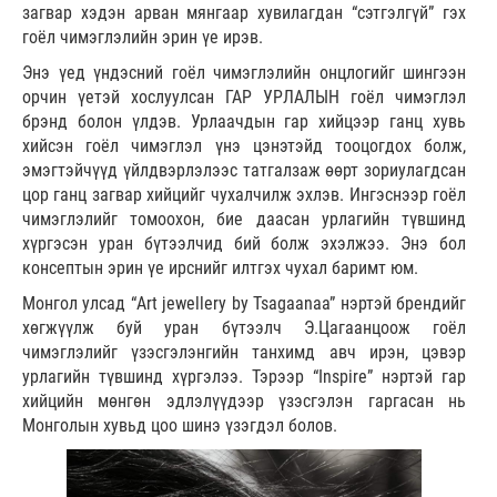
загвар хэдэн арван мянгаар хувилагдан “сэтгэлгүй” гэх
гоёл чимэглэлийн эрин үе ирэв.
Энэ үед үндэсний гоёл чимэглэлийн онцлогийг шингээн
орчин үетэй хослуулсан ГАР УРЛАЛЫН гоёл чимэглэл
брэнд болон үлдэв. Урлаачдын гар хийцээр ганц хувь
хийсэн гоёл чимэглэл үнэ цэнэтэйд тооцогдох болж,
эмэгтэйчүүд үйлдвэрлэлээс татгалзаж өөрт зориулагдсан
цор ганц загвар хийцийг чухалчилж эхлэв. Ингэснээр гоёл
чимэглэлийг томоохон, бие даасан урлагийн түвшинд
хүргэсэн уран бүтээлчид бий болж эхэлжээ. Энэ бол
консептын эрин үе ирснийг илтгэх чухал баримт юм.
Монгол улсад “Art jewellery by Tsagaanaa” нэртэй брендийг
хөгжүүлж буй уран бүтээлч Э.Цагаанцоож гоёл
чимэглэлийг үзэсгэлэнгийн танхимд авч ирэн, цэвэр
урлагийн түвшинд хүргэлээ. Тэрээр “Inspire” нэртэй гар
хийцийн мөнгөн эдлэлүүдээр үзэсгэлэн гаргасан нь
Монголын хувьд цоо шинэ үзэгдэл болов.