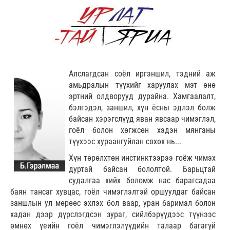
Алслагдсан соёл иргэншил, тэдний аж
амьдралын түүхийг харуулах мэт өнө
эртний олдворууд дурайна. Хамгаалалт,
бэлгэдэл, заншил, хүн ёсны эдлэл болж
байсан хэрэгслүүд яван явсаар чимэглэл,
гоёл болон хөгжсөн хэдэн мянганы
түүхээс хураангуйлан сөхөх нь...
Хүн төрөлхтөн инстинктээрээ гоёж чимэх
дуртай байсан бололтой. Барьцтай
судалгаа хийх боломж нас барагсадаа
баян тансаг хувцас, гоёл чимэглэлтэй оршуулдаг байсан
заншлын ул мөрөөс эхлэх бол ваар, уран баримал болон
хадан дээр дүрслэгдсэн зураг, сийлбэрүүдээс түүнээс
өмнөх үеийн гоёл чимэглэлүүдийн талаар багагүй