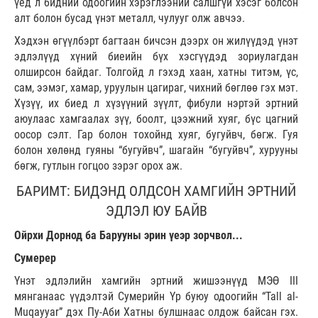
үед л бидний одоогийн хэрэглээний салшгүй хэсэг болсон
алт болон бусад үнэт металл, чулууг олж авчээ.
Хэдхэн өгүүлбэрт багтаан бичсэн дээрх он жилүүдэд үнэт
эдлэлүүд хүний биеийн бүх хэсгүүдэд зориулагдан
олширсон байдаг. Толгойд л гэхэд хаан, хатны титэм, үс,
сам, ээмэг, хамар, уруулын цагираг, чихний бөглөө гэх мэт.
Хүзүү, их биед л хүзүүний зүүлт, фибули нэртэй эртний
аюулаас хамгаалах зүү, боолт, цээжний хуяг, бүс цагний
оосор сэлт. Гар болон тохойнд хуяг, бугуйвч, бөгж. Гуя
болон хөлөнд гуяны “бугуйвч”, шагайн “бугуйвч”, хурууны
бөгж, гутлын гогцоо зэрэг орох аж.
БАРИМТ: БИДЭНД ОЛДСОН ХАМГИЙН ЭРТНИЙ
ЭДЛЭЛ ЮУ БАЙВ
Ойрхи Дорнод ба Барууны эрин үеэр зорчвол...
Сумерер
Үнэт эдлэлийн хамгийн эртний жишээнүүд МЭӨ III
мянганаас үүдэлтэй Сумерийн Үр буюу одоогийн “Tall al-
Muqayyar” дэх Пу-Аби Хатны булшнаас олдож байсан гэх.