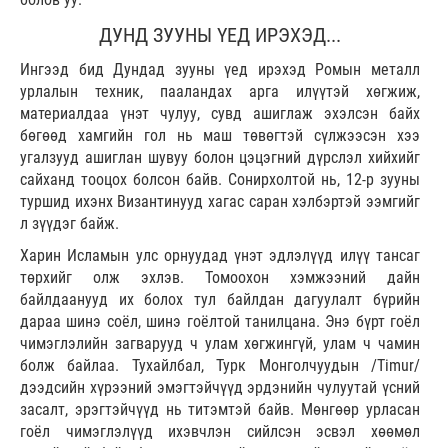
ДУНД ЗУУНЫ ҮЕД ИРЭХЭД...
Ингээд бид Дундад зууны үед ирэхэд Ромын металл
урлалын техник, пааландах арга илүүтэй хөгжиж,
материалдаа үнэт чулуу, сувд ашиглаж эхэлсэн байх
бөгөөд хамгийн гол нь маш төвөгтэй сүлжээсэн хээ
угалзууд ашиглан шувуу болон цэцэгний дүрслэл хийхийг
сайханд тооцох болсон байв. Сонирхолтой нь, 12-р зууны
туршид ихэнх Византинууд хагас саран хэлбэртэй ээмгийг
л зүүдэг байж.
Харин Исламын улс орнуудад үнэт эдлэлүүд илүү тансаг
төрхийг олж эхлэв. Томоохон хэмжээний дайн
байлдаанууд их болох тул байлдан дагуулалт бүрийн
дараа шинэ соёл, шинэ гоёлтой танилцана. Энэ бүрт гоёл
чимэглэлийн загварууд ч улам хөгжингүй, улам ч чамин
болж байлаа. Тухайлбал, Турк Монголчуудын /Timur/
дээдсийн хүрээний эмэгтэйчүүд эрдэнийн чулуутай үсний
засалт, эрэгтэйчүүд нь титэмтэй байв. Мөнгөөр урласан
гоёл чимэглэлүүд ихэвчлэн сийлсэн эсвэл хөөмөл