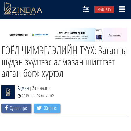
Mobile TV
НИЙТЛЭЛЧИД
ТВ8
ГОЁЛ ЧИМЭГЛЭЛИЙН ТҮҮХ: Загасны
ӨГЛӨӨНИЙ СОНИН
АУДИО ЗОХИОЛ
шүдэн зүүлтээс алмазан шигтгээт
ЗИНДАА СЭТГҮҮЛ
алтан бөгж хүртэл
Админ
Zindaa.mn
|
2019 оны 05 сарын 02
Хуваалцах
Жиргэх