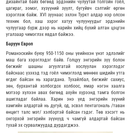
дизайнтай байх бөгөөд эрдэнийн чулуутай толгойн гоёл,
цагираг, ээмэг, хүзүүний зүүлт, бугуйвч сэлтийг өргөн
хэрэглэж байж. XVI зуунаас эхлэн Туркт алдар нэр олсон
техник бол, хаш зэрэг хатуу чулуунуудыг эрдэнийн
чулуугаар бүрж дээр нь нарийн хийц бүхий алтан цэцгэн
угалзаар чимэглэх явдал байжээ.
Баруун Европ
Романэскийн буюу 950-1150 оны үеийнхэн үнэт эдлэлийг
маш бага хэрэглэдэг байв. Голцуу энгэрийн зүү болон
бөгжийг шашны агуулгатай хослуулан хэрэглэдэг
байснаас үзэхэд тэд гоёл чимэглэлд мөнөөх шидийн утга
өгдөг байсан нь харагдана. Тухайлбал, бөгжийг сахиус,
зөн, бурхантай холбогдох холбоос, ямар нэгэн хаалга
мэтээр хүлээн авах бөгөөд ахуйн хүрээнд тамга болгон
ашигладаг байлаа. Харин энэ үед энгэрийн зүүний
хамгийн алдартай нь дугуй, од, эсвэл пентагональ /таван
өнцөгт талс мэт/ хэлбэртэй байсан гэдэг. Төв хэсэгт нь
онгорхой энгэрийн зүүнүүд ч чамгүй алдартай байсан
тухай эх сурвалжуудад дурдагджээ.