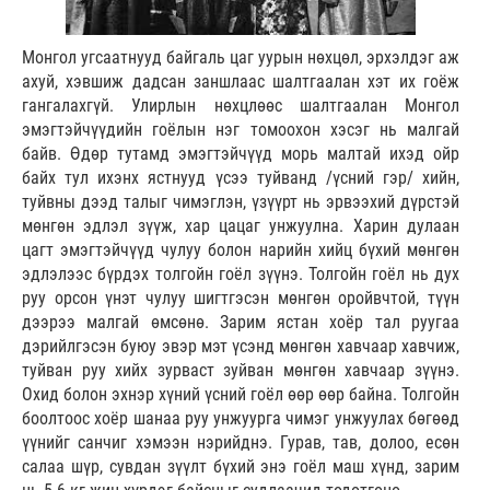
Монгол угсаатнууд байгаль цаг уурын нөхцөл, эрхэлдэг аж
ахуй, хэвшиж дадсан заншлаас шалтгаалан хэт их гоёж
гангалахгүй. Улирлын нөхцлөөс шалтгаалан Монгол
эмэгтэйчүүдийн гоёлын нэг томоохон хэсэг нь малгай
байв. Өдөр тутамд эмэгтэйчүүд морь малтай ихэд ойр
байх тул ихэнх ястнууд үсээ туйванд /үсний гэр/ хийн,
туйвны дээд талыг чимэглэн, үзүүрт нь эрвээхий дүрстэй
мөнгөн эдлэл зүүж, хар цацаг унжуулна. Харин дулаан
цагт эмэгтэйчүүд чулуу болон нарийн хийц бүхий мөнгөн
эдлэлээс бүрдэх толгойн гоёл зүүнэ. Толгойн гоёл нь дух
руу орсон үнэт чулуу шигтгэсэн мөнгөн оройвчтой, түүн
дээрээ малгай өмсөнө. Зарим ястан хоёр тал руугаа
дэрийлгэсэн буюу эвэр мэт үсэнд мөнгөн хавчаар хавчиж,
туйван руу хийх зурваст зуйван мөнгөн хавчаар зүүнэ.
Охид болон эхнэр хүний үсний гоёл өөр өөр байна. Толгойн
боолтоос хоёр шанаа руу унжуурга чимэг унжуулах бөгөөд
үүнийг санчиг хэмээн нэрийднэ. Гурав, тав, долоо, есөн
салаа шүр, сувдан зүүлт бүхий энэ гоёл маш хүнд, зарим