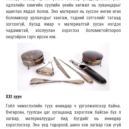
эдлэлийн хамгийн сүүлийн үеийн хөгжил нь хуванцарыг
ашиглах явдал болов. Энэ материал нь хүссэн өнгөө өгөх
боломжоор урлаачдыг хангаж, тэдний сэтгэлийг татаад
зогсохгүй, бусад ямар ч материалтай уусан нэгдэх
чадамжтай, хослуулан хэрэглэх боломжтойгоороо
онцгойрон гарч ирсэн юм.
XXI зуун
Гоёл чимэглэлийн түүх өнөөдөр ч үргэлжилсээр байна.
Өнгөрсөн, туулсан цаг хугацаанд хэрэглэж байсан бүх л
загвар, материалуудыг бид бүгдийг нь өнөөдөр
хэрэглэсээр. Энэ үед тодорхой, шинэ хэв загвар гэж үгүй