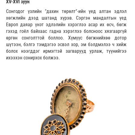
XV-XVI зуун
Сонгодог үзлийн "дахин төрөлт"-ийн үед алтан эдлэл
хөгжлийн дээд шатанд хүрэв. Сэргэн мандалтын үед
Европ даяар үнэт эдлэлийн хэрэглээ асар их өсч, бөгж
гэхэд гоёл байхаас гадна хэрэглээ болсноос хязгааргүй
өргөн сонголттой боллоо. Хүмүүс бөгжнийхөө дотор
шүтээн, бэлгэ тэмдэгээ эсвэл хор, эм бэлдмэлээ ч хийж
болох нээгддэг ирмэгтэй загварууд урлаж, түүнийгээ
ихээхэн сонирхох болжээ.