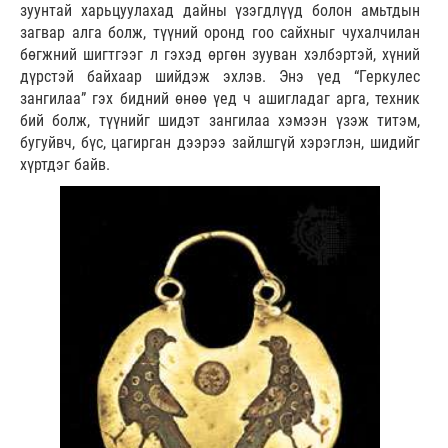
зуунтай харьцуулахад дайны үзэгдлүүд болон амьтдын
загвар алга болж, түүний оронд гоо сайхныг чухалчилан
бөгжний шигтгээг л гэхэд өргөн зууван хэлбэртэй, хүний
дүрстэй байхаар шийдэж эхлэв. Энэ үед “Геркулес
зангилаа” гэх бидний өнөө үед ч ашигладаг арга, техник
бий болж, түүнийг шидэт зангилаа хэмээн үзэж титэм,
бугуйвч, бүс, цагирган дээрээ зайлшгүй хэрэглэн, шидийг
хүртдэг байв.