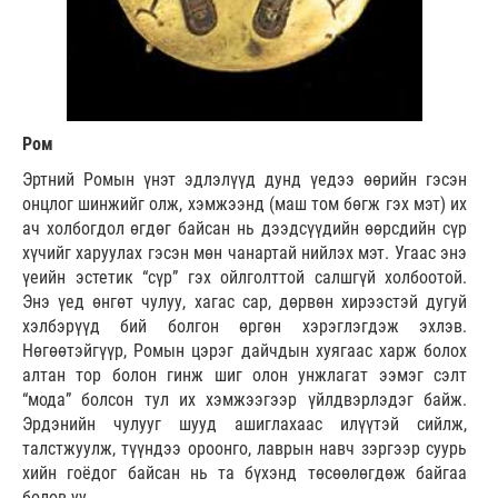
Ром
Эртний Ромын үнэт эдлэлүүд дунд үедээ өөрийн гэсэн
онцлог шинжийг олж, хэмжээнд (маш том бөгж гэх мэт) их
ач холбогдол өгдөг байсан нь дээдсүүдийн өөрсдийн сүр
хүчийг харуулах гэсэн мөн чанартай нийлэх мэт. Угаас энэ
үеийн эстетик “сүр” гэх ойлголттой салшгүй холбоотой.
Энэ үед өнгөт чулуу, хагас сар, дөрвөн хирээстэй дугуй
хэлбэрүүд бий болгон өргөн хэрэглэгдэж эхлэв.
Нөгөөтэйгүүр, Ромын цэрэг дайчдын хуягаас харж болох
алтан тор болон гинж шиг олон унжлагат ээмэг сэлт
“мода” болсон тул их хэмжээгээр үйлдвэрлэдэг байж.
Эрдэнийн чулууг шууд ашиглахаас илүүтэй сийлж,
талстжуулж, түүндээ ороонго, лаврын навч зэргээр суурь
хийн гоёдог байсан нь та бүхэнд төсөөлөгдөж байгаа
болов уу.