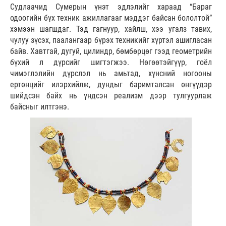
Судлаачид Сумерын үнэт эдлэлийг хараад “Бараг
одоогийн бүх техник ажиллагааг мэддэг байсан бололтой”
хэмээн шагшдаг. Тэд гагнуур, хайлш, хээ угалз тавих,
чулуу зүсэх, паалангаар бүрэх техникийг хүртэл ашигласан
байв. Хавтгай, дугуй, цилиндр, бөмбөрцөг гээд геометрийн
бүхий л дүрсийг шигтэгжээ. Нөгөөтэйгүүр, гоёл
чимэглэлийн дүрслэл нь амьтад, хүнсний ногооны
ертөнцийг илэрхийлж, дундыг баримталсан өнгүүдэр
шийдсэн байх нь үндсэн реализм дээр тулгуурлаж
байсныг илтгэнэ.