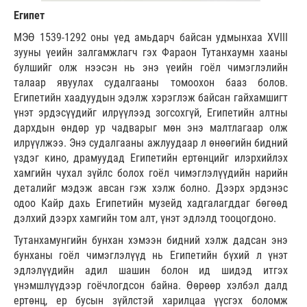
Египет
МЭӨ 1539-1292 оны үед амьдарч байсан удмынхаа XVIII
зууны үеийн залгамжлагч гэх Фараон Тутанхаумн хааны
булшийг олж нээсэн нь энэ үеийн гоёл чимэглэлийн
талаар явуулах судалгааны томоохон бааз болов.
Египетийн хаадуудын эдэлж хэрэглэж байсан гайхамшигт
үнэт эрдэсүүдийг илрүүлээд зогсохгүй, Египетийн алтны
дархдын өндөр ур чадварыг мөн энэ малтлагаар олж
илрүүлжээ. Энэ судалгааны ажлуудаар л өнөөгийн бидний
үздэг кино, драмуудад Египетийн ертөнцийг илэрхийлэх
хамгийн чухал зүйлс болох гоёл чимэглэлүүдийн нарийн
деталийг мэдэж авсан гэж хэлж болно. Дээрх эрдэнэс
одоо Кайр дахь Египетийн музейд хадгалагддаг бөгөөд
дэлхий дээрх хамгийн том алт, үнэт эдлэлд тооцогдоно.
Тутанхамунгийн бунхан хэмээн бидний хэлж дадсан энэ
бунханы гоёл чимэглэлүүд нь Египетийн бүхий л үнэт
эдлэлүүдийн адил шашин болон ид шидэд итгэх
үнэмшлүүдээр гоёчлогдсон байна. Өөрөөр хэлбэл далд
ертөнц, ер бусын зүйлстэй харилцаа үүсгэх боломж