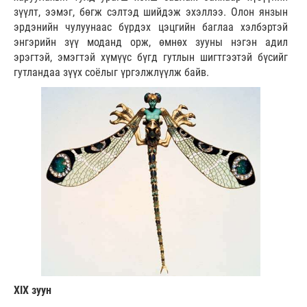
зүүлт, ээмэг, бөгж сэлтэд шийдэж эхэллээ. Олон янзын
эрдэнийн чулуунаас бүрдэх цэцгийн баглаа хэлбэртэй
энгэрийн зүү моданд орж, өмнөх зууны нэгэн адил
эрэгтэй, эмэгтэй хүмүүс бүгд гутлын шигтгээтэй бүсийг
гутландаа зүүх соёлыг үргэлжлүүлж байв.
XIX зуун