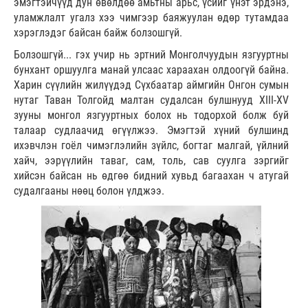
эмэгтэйчүүд дун өвөлдөө амьтны арьс, үсийг үнэт эрдэнэ,
уламжлалт угалз хээ чимгээр баяжуулан өдөр тутамдаа
хэрэглэдэг байсан байж болзошгүй.
Болзошгүй... гэх учир нь эртний Монголчуудын язгууртны
бунхант оршуулга манай улсаас хараахан олдоогүй байна.
Харин сүүлийн жилүүдэд Сүхбаатар аймгийн Онгон сумын
нутаг Таван Толгойд малтан судалсан булшнууд XIII-XV
зууны монгол язгууртных болох нь тодорхой болж буй
талаар судлаачид өгүүлжээ. Эмэгтэй хүний булшинд
ихэвчлэн гоёл чимэглэлийн зүйлс, богтаг малгай, үйлний
хайч, ээрүүлийн таваг, сам, толь, сав суулга зэргийг
хийсэн байсан нь өдгөө бидний хувьд багаахан ч атугай
судалгааны нөөц болон үлджээ.