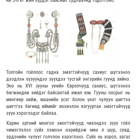
нь 5-6 кг жин хүрдэг байсныг судлаачид тодотгоно.
Толгойн гоёлоос гадна эмэгтэйчүүд сахиус шүтээнээ
дээдлэн хүзүүндээ зүүхдээ тусгай энгэрийн гуунд хийнэ.
Энэ нь XVI зууны үеийн Европчууд сахиус, шүтээнээ
бөгжиндөө хийдэг байсантай ижил юм. Гууны оосрыг нь
мөнгөөр хийж, маанийн үсэг болон үнэт чулуун шигтээ
шигтгэх бөгөөд иймийг ихэвчлэн язгууртан эмэгтэйчүүд
зүүн хэрэглэдэг байлаа.
Харин эртний монгол эмэгтэйчүүд чихэндээ зүүх гоёл
чимэглэлээ сүйх хэмээн нэрийдэж мөн л шүр, сувд,
эрдэнийн чулууг голчлон хэрэглэнэ. Сүйх нь хорол, загас