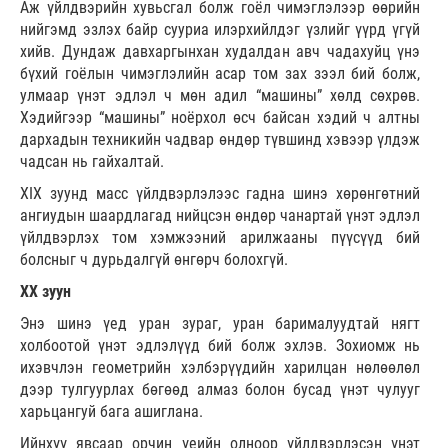
Аж үйлдвэрийн хувьсгал болж гоёл чимэглэлээр өөрийн
нийгэмд эзлэх байр сууриа илэрхийлдэг үзлийг үүрд үгүй
хийв. Дундаж давхаргынхан худалдан авч чадахуйц үнэ
бүхий гоёлын чимэглэлийн асар том зах зээл бий болж,
улмаар үнэт эдлэл ч мөн адил “машины” хөлд сөхрөв.
Хэдийгээр “машины” ноёрхол өсч байсан хэдий ч алтны
дархадын техникийн чадвар өндөр түвшинд хэвээр үлдэж
чадсан нь гайхалтай.
XIX зуунд масс үйлдвэрлэлээс гадна шинэ хөрөнгөтний
ангиудын шаардлагад нийцсэн өндөр чанартай үнэт эдлэл
үйлдвэрлэх том хэмжээний арилжааны пүүсүүд бий
болсныг ч дурьдалгүй өнгөрч болохгүй.
XX зуун
Энэ шинэ үед уран зураг, уран барималуудтай нягт
холбоотой үнэт эдлэлүүд бий болж эхлэв. Зохиомж нь
ихэвчлэн геометрийн хэлбэрүүдийн харилцан нөлөөлөл
дээр тулгуурлах бөгөөд алмаз болон бусад үнэт чулууг
харьцангуй бага ашиглана.
Ийнхүү явсаар орчин үеийн олноор үйлдвэрлэсэн үнэт