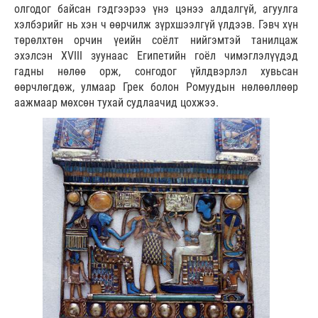
олгодог байсан гэдгээрээ үнэ цэнээ алдалгүй, агуулга
хэлбэрийг нь хэн ч өөрчилж зүрхшээлгүй үлдээв. Гэвч хүн
төрөлхтөн орчин үеийн соёлт нийгэмтэй танилцаж
эхэлсэн XVIII зуунаас Египетийн гоёл чимэглэлүүдэд
гадны нөлөө орж, сонгодог үйлдвэрлэл хувьсан
өөрчлөгдөж, улмаар Грек болон Ромуудын нөлөөллөөр
аажмаар мөхсөн тухай судлаачид цохжээ.