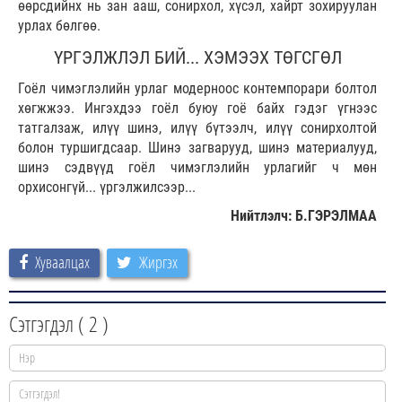
өөрсдийнх нь зан ааш, сонирхол, хүсэл, хайрт зохируулан
урлах бөлгөө.
ҮРГЭЛЖЛЭЛ БИЙ... ХЭМЭЭХ ТӨГСГӨЛ
Гоёл чимэглэлийн урлаг модерноос контемпорари болтол
хөгжжээ. Ингэхдээ гоёл буюу гоё байх гэдэг үгнээс
татгалзаж, илүү шинэ, илүү бүтээлч, илүү сонирхолтой
болон туршигдсаар. Шинэ загварууд, шинэ материалууд,
шинэ сэдвүүд гоёл чимэглэлийн урлагийг ч мөн
орхисонгүй... үргэлжилсээр...
Нийтлэлч: Б.ГЭРЭЛМАА
Хуваалцах
Жиргэх
Сэтгэгдэл (
2
)