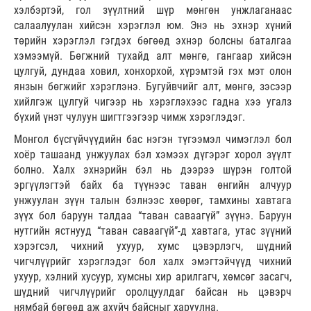
хэлбэртэй, гол зүүлтний шүр мөнгөн унжлаганаас
салаалуулан хийсэн хэрэглэл юм. Энэ нь эхнэр хүний
төрийн хэрэглэл гэгдэх бөгөөд эхнэр болсны баталгаа
хэмээмүй. Бөгжний тухайд алт мөнгө, гангаар хийсэн
цулгуй, дундаа ховил, хонхорхой, хүрэмтэй гэх мэт олон
янзын бөгжийг хэрэглэнэ. Бугуйвчийг алт, мөнгө, зэсээр
хийлгэж цулгуй чигээр нь хэрэглэхээс гадна хээ угалз
бүхий үнэт чулуун шигтгээгээр чимж хэрэглэдэг.
Монгол бүсгүйчүүдийн бас нэгэн түгээмэл чимэглэл бол
хоёр ташаанд унжуулах бэл хэмээх дүгэрэг хорол зүүлт
болно. Халх эхнэрийн бэл нь дээрээ шүрэн голтой
эргүүлэгтэй байх ба түүнээс таван өнгийн алчуур
унжуулан зүүн талын бэлнээс хөөрөг, тамхины хавтага
зүүх бол баруун талдаа “таван саваагүй” зүүнэ. Баруун
нутгийн ястнууд “таван саваагүй”-д хавтага, утас зүүний
хэрэгсэл, чихний ухуур, хумс цэвэрлэгч, шүдний
чигчлүүрийг хэрэглэдэг бол халх эмэгтэйчүүд чихний
ухуур, хэлний хусуур, хумсны хир арилгагч, хөмсөг засагч,
шүдний чигчлүүрийг оролцуулдаг байсан нь цэвэрч
нямбай бөгөөд аж ахуйч байсныг харуулна.