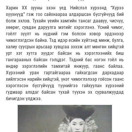
Харин ХХ зууны эхэн үед Нийслэл хүрээнд “Хүрээ
хүүхнүүд” гэж гоо сайхнаараа алдаршсан бүсгүйчүүд бий
болж эхлэв. Тухайн үеийн хамгийн тансаг даавуу, чисчүү,
хөөрөг, сувдан даруулга мэтийг хэрэглэнэ. Үсний чимэг,
гоёлт зүүлт нь нүдний гэм болсон ховор эрдэнээр
чимэглэгдсэн байна. Тэд идэр есийн хүйтэнд минж, булга,
халиу суусрын арьсаар хувцсаа зэхэж алт мөнгөн хийцтэй
урт хэт хутга зүүдэг байсан нь хэрэглээнийх биш
гангарааных байсан гэлцдэг. Тэдний бас нэгэн гоёл нь
өндөр зэрэглэлийн тамхитай янжуур, гаанс байлаа.
Хүрээний уран гартайгаараа гайхагдсан дархадаар
хийлгэсэн нарийн хийцтэй, үнэт чимэглэлээр гоёсон гаанс
хэрэглэсэн бүсгүйчүүд түүнийгээ гайхуулан хүрээний
гудмаар алхдаг байсан тухай түүхэн эх сурвалжуудад
бичигдэн үлджээ.