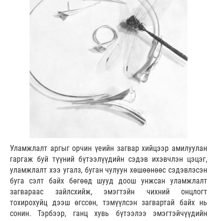
Уламжлалт аргыг орчин үеийн загвар хийцээр амилуулан
гаргаж буй түүний бүтээлүүдийн сэдэв ихэвчлэн цэцэг,
уламжлалт хээ угалз, буган чулуун хөшөөнөөс сэдэвлэсэн
буга сэлт байх бөгөөд шууд доош унжсан уламжлалт
загвараас зайлсхийж, эмэгтэйн чихний онцлогт
тохирохуйц дээш өгссөн, тэмүүлсэн загвартай байх нь
сонин. Тэрбээр, ганц хувь бүтээлээ эмэгтэйчүүдийн