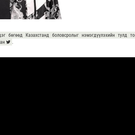
дэг бөгөөд Казахстанд боловсролыг нэмэгдүүлэхийн тулд то
сан
.