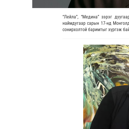
“Лейла”, “Медина” зэрэг дууга
наймдугаар сарын 17-нд Монголд
сонирхолтой баримтыг хүргэж ба