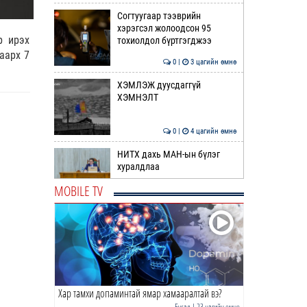
Согтуугаар тээврийн
хэрэгсэл жолоодсон 95
b ирэх
тохиолдол бүртгэгджээ
аарх 7
0 |
3 цагийн өмнө
ХЭМЛЭЖ дуусдаггүй
ХЭМНЭЛТ
0 |
4 цагийн өмнө
НИТХ дахь МАН-ын бүлэг
хуралдлаа
MOBILE TV
0 |
4 цагийн өмнө
Нэгдүгээр хорооллын арын
замыг наймдугаар сарын 6-
ны 23:00 цагаас түр …
0 |
4 цагийн өмнө
Хар тамхи допаминтай ямар хамааралтай вэ?
“Явуулын оффис” өнөөдөр
“Нарантуул” ОУХТ-д
Бусад
| 23 цагийн өмнө