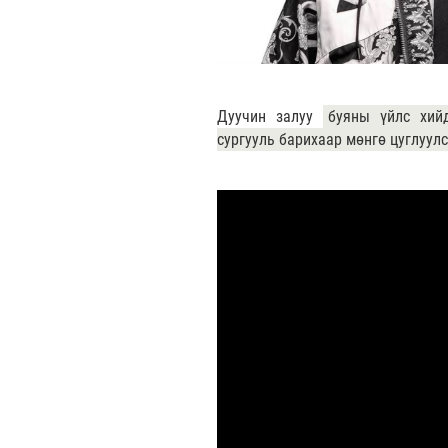
Дуучин залуу
буяны үйлс хий
сургууль барихаар мөнгө цуглуул