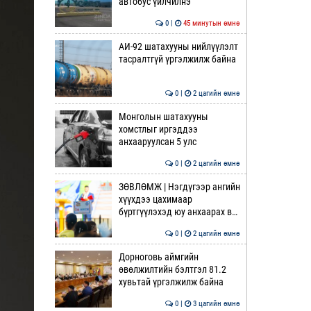
автобус үйлчилнэ
0 |
45 минутын өмнө
АИ-92 шатахууны нийлүүлэлт
тасралтгүй үргэлжилж байна
0 |
2 цагийн өмнө
Монголын шатахууны
хомстлыг иргэддээ
анхааруулсан 5 улс
0 |
2 цагийн өмнө
ЗӨВЛӨМЖ | Нэгдүгээр ангийн
хүүхдээ цахимаар
бүртгүүлэхэд юу анхаарах в…
0 |
2 цагийн өмнө
Дорноговь аймгийн
өвөлжилтийн бэлтгэл 81.2
хувьтай үргэлжилж байна
0 |
3 цагийн өмнө