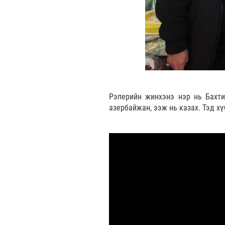
Рэперийн жинхэнэ нэр нь Бахти
азербайжан, ээж нь казах. Тэд хү