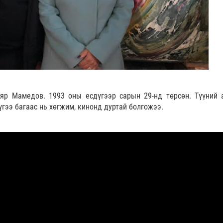
яр Мамедов. 1993 оны есдүгээр сарын 29-нд төрсөн. Түүний 
үгээ багаас нь хөгжим, кинонд дуртай болгожээ.