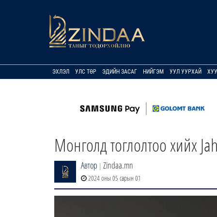
ЭХЛЭЛ
УЛС ТӨР
ЭДИЙН ЗАСАГ
НИЙГЭМ
УУЛ УУРХАЙ
ХУ
Монголд тоглолтоо хийх Ja
Автор
Zindaa.mn
|
2024 оны 05 сарын 01