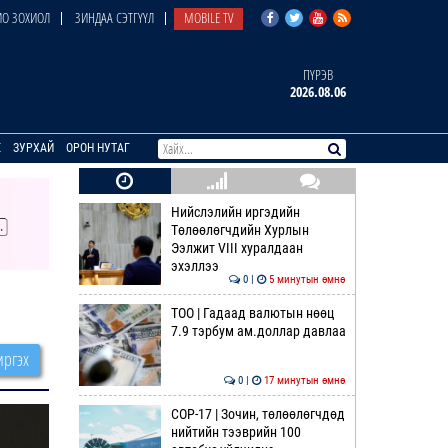
О ЗОХИОЛ
ЗИНДАА СЭТГҮҮЛ
MOBILE TV
ПҮРЭВ
2026.08.06
E
ЗУРХАЙ
ОРОН НУТАГ
Нийслэлийн иргэдийн
Төлөөлөгчдийн Хурлын
Ээлжит VIII хуралдаан
эхэллээ
0 |
5 минутын өмнө
ТОО | Гадаад валютын нөөц
7.9 тэрбум ам.доллар давлаа
ргэх
0 |
17 минутын өмнө
COP-17 | Зочин, төлөөлөгчдөд
нийтийн тээврийн 100