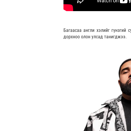
Багаасаа англи хэлийг гүнзгий 
дорхноо олон улсад танигджээ.