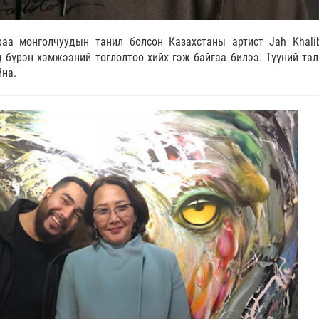
араа монголчуудын танил болсон Казахстаны артист Jah Khali
 бүрэн хэмжээний тоглолтоо хийх гэж байгаа билээ. Түүний тал
йна.