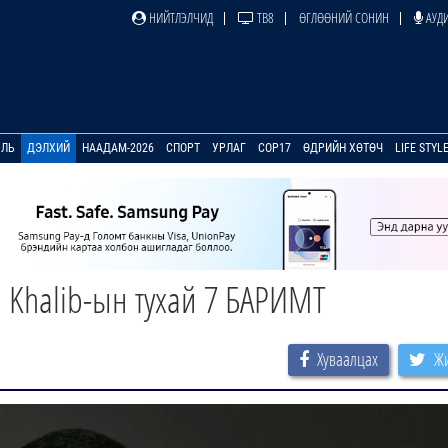
НИЙТЛЭЛЧИД
ТВ8
ӨГЛӨӨНИЙ СОНИН
АУДИ
УЛЬ
ДЭЛХИЙ
НААДАМ-2026
СПОРТ
УРЛАГ
COP17
ӨДРИЙН ХӨТӨЧ
LIFE STYL
h Khalib-ын тухай 7 БАРИМТ
Хуваалцах
Жи