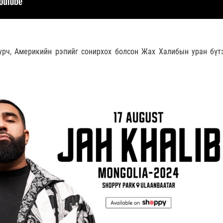
сурч, Америкийн рэпийг сонирхох болсон Жах Халибын уран бүт