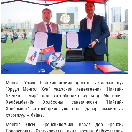
Монгол Улсын Ерөнхийлөгчийн дэмжин ажиллаж буй
“Эрүүл Монгол Хүн” үндэсний хөдөлгөөний “Нийтийн
биеийн тамир” дэд хөтөлбөрийн хүрээнд Монголын
Хөлбөмбөгийн Холбооны санаачилсан “Нийтийн
Хөлбөмбөг” хөтөлбөрийг улс орон даяар амжилттай
хэрэгжүүлж байна.
Монгол Улсын Ерөнхийлөгчийн ивээл дор Ерөнхий
Боловсролын Сургуулиудын дунд зохион байгуулагдаж