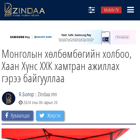
Mobile TV
НИЙТЛЭЛЧИД
ТВ8
Монголын хөлбөмбөгийн холбоо,
ӨГЛӨӨНИЙ СОНИН
АУДИО ЗОХИОЛ
Хаан Хүнс ХХК хамтран ажиллах
ЗИНДАА СЭТГҮҮЛ
гэрээ байгууллаа
Я.Болор
Zindaa.mn
|
2024 оны 06 сарын 20
Хуваалцах
Жиргэх