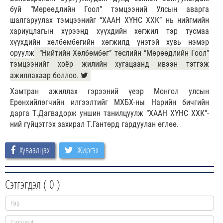
буй “Мөрөөдлийн Гоол” тэмцээний Улсын аварга
шалгаруулах тэмцээнийг “ХААН ХҮНС ХХК” нь нийгмийн
хариуцлагын хүрээнд хүүхдийн хөгжил тэр тусмаа
хүүхдийн хөлбөмбөгийн хөгжилд үнэтэй хувь нэмэр
оруулж
“Нийтийн Хөлбөмбөг” төслийн “Мөрөөдлийн Гоол”
тэмцээнийг хоёр жилийн хугацаанд ивээн тэтгэж
ажиллахаар боллоо.
Хамтран ажиллах гэрээний үеэр Монгол улсын
Ерөнхийлөгчийн илгээлтийг МХБХ-ны Нарийн бичгийн
дарга Т.Дагвадорж уншин танилцуулж “ХААН ХҮНС ХХК”-
ний гүйцэтгэх захирал Т.Гантөрд гардуулан өглөө.
Хуваалцах
Жиргэх
Сэтгэгдэл (
0
)