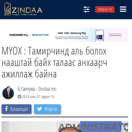
Mobile TV
НИЙТЛЭЛЧИД
ТВ8
МҮОХ : Тамирчинд аль болох
ӨГЛӨӨНИЙ СОНИН
АУДИО ЗОХИОЛ
нааштай байх талаас анхаарч
ЗИНДАА СЭТГҮҮЛ
ажиллаж байна
Б.Гантуяа
Zindaa.mn
|
2024 оны 07 сарын 16
Хуваалцах
Жиргэх