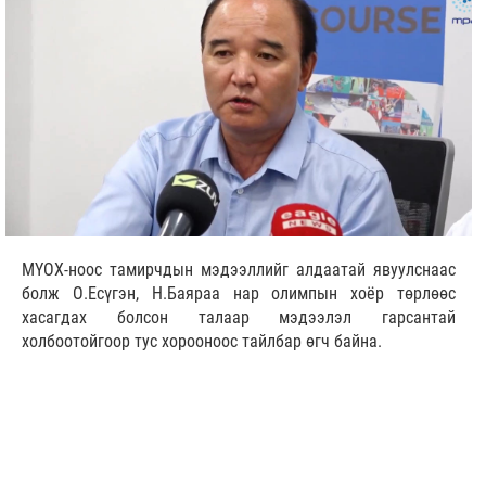
МҮОХ-ноос тамирчдын мэдээллийг алдаатай явуулснаас
болж О.Есүгэн, Н.Баяраа нар олимпын хоёр төрлөөс
хасагдах болсон талаар мэдээлэл гарсантай
холбоотойгоор тус хорооноос тайлбар өгч байна.