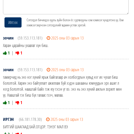
Сэтгэгдэл бичихдээ хууль зүйн болон ёс суртахууны хэм хэмжээг хүндэтгэнэ үү. Хэм
Илгээх
хэмжээг зөрчсөн сэтгэгдэлийг админ устгах эрхтэй.
зочин
(59.153.113.181)
2025 оны 03 сарын 13
Харан царайны ухаалаг хүн биш.
1
|
1
зочин
(59.153.113.181)
2025 оны 03 сарын 13
тамирчид нь энэ нэг хүний ярьж байгагаар ач холбогдлын хувьд нэг их чухал биш
бололтой. Харин энэ байгуллагт ажиллаж буй хэдэн шахааны юмнуудын эрх ашиг л
нэгд бололтой. нааштай байх гэж юу гэсэн үг вэ. энэ нь энэ хүний ажлын зорилт мөн
үү. Нааштай гэх биш бүх талаас гээч, малаа.
1
|
1
ИРГЭН
(66.181.178.30)
2025 оны 03 сарын 13
БИТГИЙ ШААГААД БАЙ.ОГЦОР. ТЭНЭГ МАЛ ВЭ