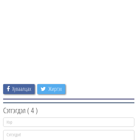
Хуваалцах
Жиргэх
Сэтгэгдэл (
4
)