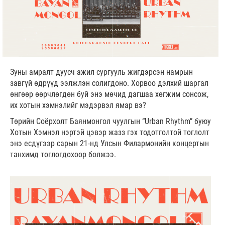
Зуны амралт дуусч ажил сургууль жигдэрсэн намрын
завгүй өдрүүд ээлжлэн солигдоно. Хорвоо дэлхий шаргал
өнгөөр өөрчлөгдөн буй энэ мөчид дагшаа хөгжим сонсож,
их хотын хэмнэлийг мэдэрвэл ямар вэ?
Төрийн Соёрхолт Баянмонгол чуулгын “Urban Rhythm” буюу
Хотын Хэмнэл нэртэй цэвэр жазз гэх тодотголтой тоглолт
энэ есдүгээр сарын 21-нд Улсын Филармонийн концертын
танхимд тоглогдохоор болжээ.