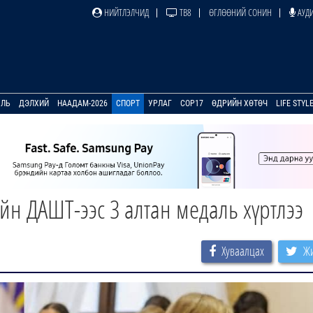
НИЙТЛЭЛЧИД
ТВ8
ӨГЛӨӨНИЙ СОНИН
АУДИ
УЛЬ
ДЭЛХИЙ
НААДАМ-2026
СПОРТ
УРЛАГ
COP17
ӨДРИЙН ХӨТӨЧ
LIFE STYL
йн ДАШТ-ээс 3 алтан медаль хүртлээ
Хуваалцах
Жи