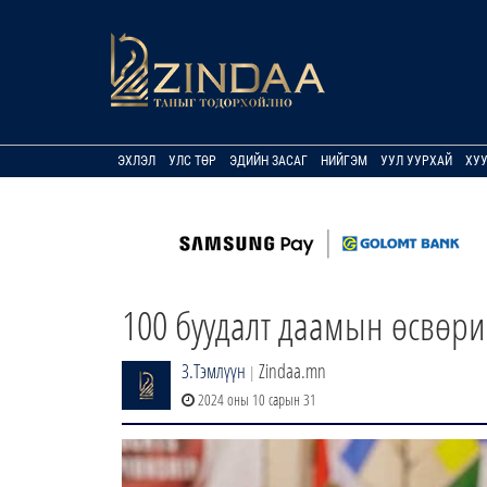
ЭХЛЭЛ
УЛС ТӨР
ЭДИЙН ЗАСАГ
НИЙГЭМ
УУЛ УУРХАЙ
ХУ
100 буудалт даамын өсвөри
З.Тэмлүүн
Zindaa.mn
|
2024 оны 10 сарын 31