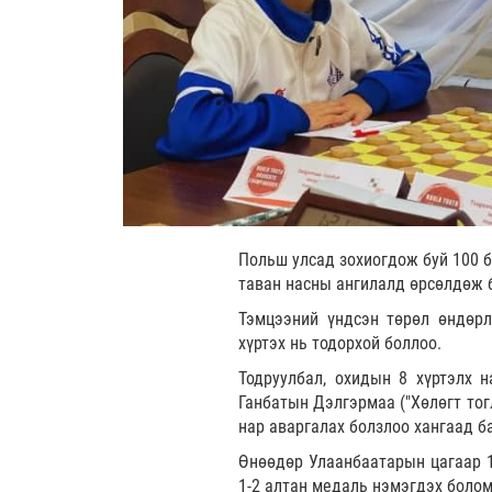
Польш улсад зохиогдож буй 100 
таван насны ангилалд өрсөлдөж 
Тэмцээний үндсэн төрөл өндөрл
хүртэх нь тодорхой боллоо.
Тодруулбал, охидын 8 хүртэлх 
Ганбатын Дэлгэрмаа ("Хөлөгт тог
нар аваргалах болзлоо хангаад б
Өнөөдөр Улаанбаатарын цагаар 1
1-2 алтан медаль нэмэгдэх боло