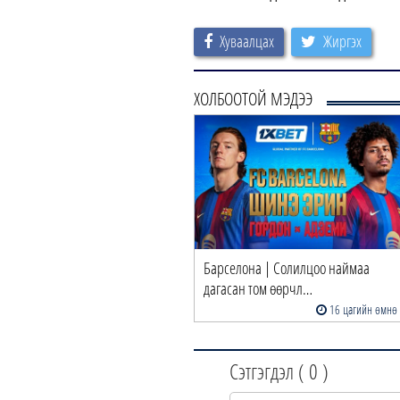
Хуваалцах
Жиргэх
ХОЛБООТОЙ МЭДЭЭ
Барселона | Солилцоо наймаа
дагасан том өөрчл…
16 цагийн өмнө
Сэтгэгдэл (
0
)