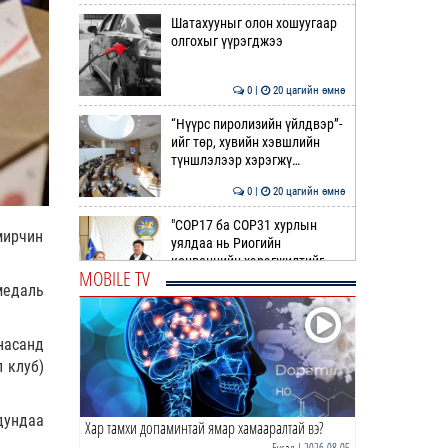
Шатахууныг олон хошуугаар
олгохыг үүрэгджээ
0 |
20 цагийн өмнө
“Нүүрс пиролизийн үйлдвэр”-
ийг төр, хувийн хэвшлийн
түншлэлээр хэрэгжү…
0 |
20 цагийн өмнө
"COP17 ба COP31 хурлын
мирчин
уялдаа нь Риогийн
конвенцийн хэрэгжилтийг
MOBILE TV
ахиул…
медаль
0 |
21 цагийн өмнө
Монгол төрийн парадокс нь
насанд
шатахуун
л клуб)
0 |
21 цагийн өмнө
дундаа
Хар тамхи допаминтай ямар хамааралтай вэ?
Б.Пүрэвдагва: Найман
салбарын 103 үйлчилгээний
Бусад
| 2026-08-05