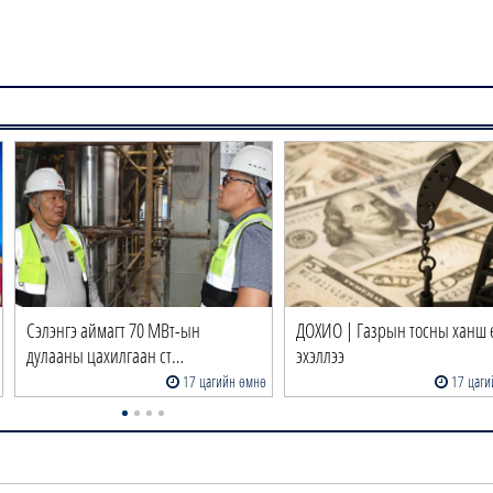
Сэлэнгэ аймагт 70 МВт-ын
ДОХИО | Газрын тосны ханш 
дулааны цахилгаан ст…
эхэллээ
17 цагийн өмнө
17 цаги