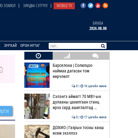
О ЗОХИОЛ
ЗИНДАА СЭТГҮҮЛ
MOBILE TV
БЯМБА
2026.08.08
E
ЗУРХАЙ
ОРОН НУТАГ
Барселона | Солилцоо
наймаа дагасан том
өөрчлөлт
0 |
16 цагийн өмнө
Сэлэнгэ аймагт 70 МВт-ын
дулааны цахилгаан станц
ирэх сард ашиглалтад …
ргэх
0 |
17 цагийн өмнө
ДОХИО | Газрын тосны ханш
өсөж эхэллээ