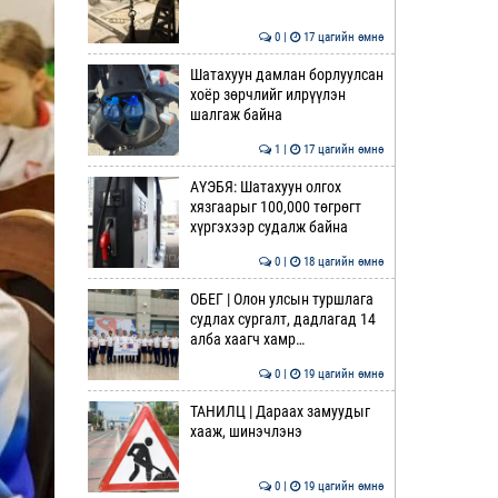
0 |
17 цагийн өмнө
Шатахуун дамлан борлуулсан
хоёр зөрчлийг илрүүлэн
шалгаж байна
1 |
17 цагийн өмнө
АҮЭБЯ: Шатахуун олгох
хязгаарыг 100,000 төгрөгт
хүргэхээр судалж байна
0 |
18 цагийн өмнө
ОБЕГ | Олон улсын туршлага
судлах сургалт, дадлагад 14
алба хаагч хамр…
0 |
19 цагийн өмнө
ТАНИЛЦ | Дараах замуудыг
хааж, шинэчлэнэ
0 |
19 цагийн өмнө