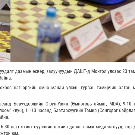
буудалт даамын өсвөр, залуучуудын ДАШТ-д Монгол улсаас 23 та
байна.
өхөөс нэг өргийн өмнө манай улсын гурван тамирчин алтан 
насанд Бавуудоржийн Оюун-Үжин (Өмнөговь аймаг, MDA), 9-10 
лоом" клуб), 11-13 насанд Баатархүүгийн Тамир (Сонгодог байрла
айна.
6:30 цагт эхлэх сүүлчийн өргийн дараа нэмж медальтнууд, тэр 
мжтой юм.