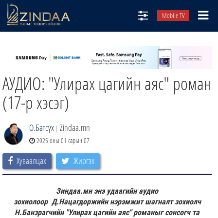
Mobile TV
НИЙТЛЭЛЧИД
ТВ8
АУДИО: "Улирах цагийн аяс" роман
ӨГЛӨӨНИЙ СОНИН
АУДИО ЗОХИОЛ
(17-р хэсэг)
ЗИНДАА СЭТГҮҮЛ
О.Батсүх
Zindaa.mn
|
2025 оны 01 сарын 07
Хуваалцах
Жиргэх
Зиндаа.мн энэ удаагийн аудио
зохиолоор
Д.Нацагдоржийн нэрэмжит шагналт зохиолч
Н.Банзрагчийн "Улирах цагийн аяс" романыг сонсогч та