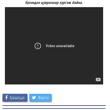
бүхэндээ цувралаар хүргэж байна.
Хуваалцах
Жиргэх