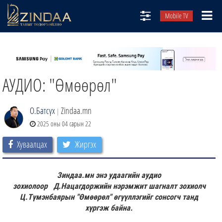
Mobile TV
НИЙТЛЭЛЧИД
ТВ8
АУДИО: "Өмөөрөл"
ӨГЛӨӨНИЙ СОНИН
АУДИО ЗОХИОЛ
О.Батсүх
Zindaa.mn
|
ЗИНДАА СЭТГҮҮЛ
2025 оны 04 сарын 22
Хуваалцах
Жиргэх
Зиндаа.мн энэ удаагийн аудио
зохиолоор
Д.Нацагдоржийн нэрэмжит шагналт зохиолч
Ц.Түмэнбаярын "Өмөөрөл" өгүүллэгийг сонсогч танд
хүргэж байна.