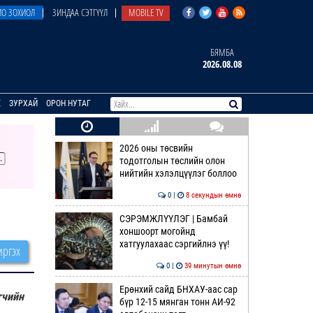
О ЗОХИОЛ
ЗИНДАА СЭТГҮҮЛ
MOBILE TV
БЯМБА
2026.08.08
E
ЗУРХАЙ
ОРОН НУТАГ
2026 оны төсвийн
тодотголын төслийн олон
нийтийн хэлэлцүүлэг боллоо
0 |
8 секундын өмнө
СЭРЭМЖЛҮҮЛЭГ | Бамбай
хоншоорт могойнд
хатгуулахаас сэргийлнэ үү!
ргэх
0 |
39 минутын өмнө
Ерөнхий сайд БНХАУ-аас сар
гчийн
бүр 12-15 мянган тонн АИ-92