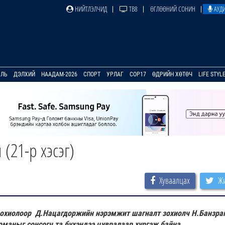
НИЙТЛЭЛЧИД
ТВ8
ӨГЛӨӨНИЙ СОНИН
АУДИ
УЛЬ
ДЭЛХИЙ
НААДАМ-2026
СПОРТ
УРЛАГ
COP17
ӨДРИЙН ХӨТӨЧ
LIFE STYL
(21-р хэсэг)
Хуваалцах
Жи
зохиолоор
Д.Нацагдоржийн нэрэмжит шагналт зохиолч Н.Банзра
оманыг сонсогч та бүхэндээ цувралаар хүргэж байна.