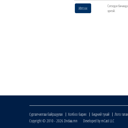
Сэтгэгдэл бичихдэ
Илгээх
эрхтэй.
Сурталчилгаа байршуулах
Холбоо барих
Бидний тухай
Лого тата
Copyright © 2010 - 2026 Zindaa.mn Developed by mCast LLC