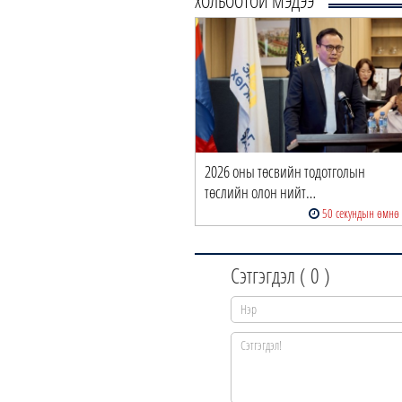
ХОЛБООТОЙ МЭДЭЭ
2026 оны төсвийн тодотголын
төслийн олон нийт…
50 секундын өмнө
Сэтгэгдэл (
0
)