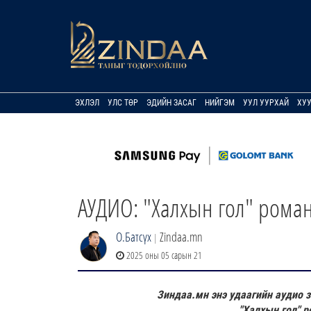
ЭХЛЭЛ
УЛС ТӨР
ЭДИЙН ЗАСАГ
НИЙГЭМ
УУЛ УУРХАЙ
ХУ
АУДИО: "Халхын гол" роман 
О.Батсүх
Zindaa.mn
|
2025 оны 05 сарын 21
Зиндаа.мн энэ удаагийн аудио 
"Халхын гол" р