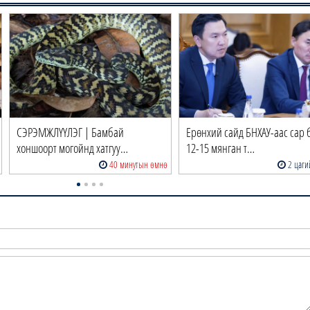
СЭРЭМЖЛҮҮЛЭГ | Бамбай
Ерөнхий сайд БНХАУ-аас сар 
хоншоорт могойнд хатгуу…
12-15 мянган т…
40 минутын өмнө
2 цаги