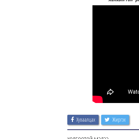
Хуваалцах
Жиргэх