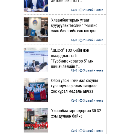
автобензин тогт…
0 |
2 цагийн өмнө
Улаанбаатарын утааг
бууруулах төслийг “Чингис
хаан баялгийн сан нэгдэл…
0 |
2 цагийн өмнө
"ДЦС-3” ТӨХК-ийн нэн
шаардлагатай
“Турбингенератор-5”-ын
шинэчлэлийн т…
0 |
3 цагийн өмнө
Олон улсын хиймэл оюуны
гуравдугаар олимпиадаас
хос хүрэл медаль авчээ
0 |
3 цагийн өмнө
Улаанбаатарт өдөртөө 30-32
хэм дулаан байна
0 |
3 цагийн өмнө