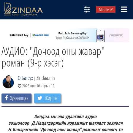
Mobile TV
НИЙТЛЭЛЧИД
ТВ8
АУДИО: "Дөчөөд оны жавар"
ӨГЛӨӨНИЙ СОНИН
АУДИО ЗОХИОЛ
роман (9-р хэсэг)
ЗИНДАА СЭТГҮҮЛ
О.Батсүх
Zindaa.mn
|
2025 оны 06 сарын 10
Хуваалцах
Жиргэх
Зиндаа.мн энэ удаагийн аудио
зохиолоор
Д.Нацагдоржийн нэрэмжит шагналт зохиолч
Н.Банзрагчийн "Дөчөөд оны жавар" романыг сонсогч та