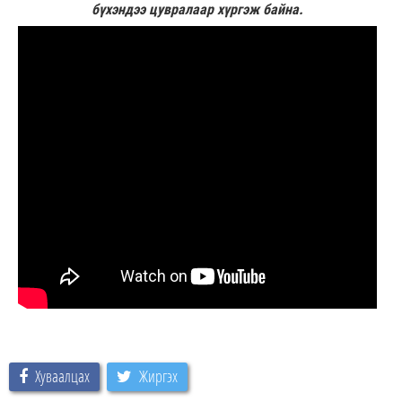
бүхэндээ цувралаар хүргэж байна.
Хуваалцах
Жиргэх