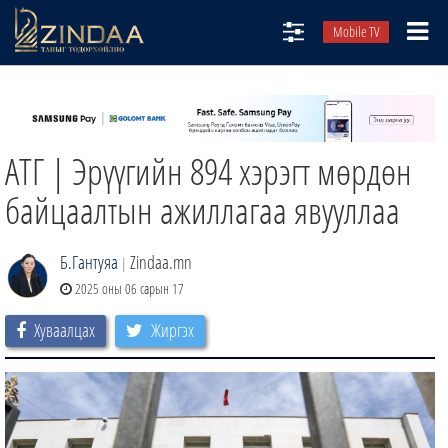
Mobile TV
НИЙТЛЭЛЧИД
ТВ8
АТГ | Эрүүгийн 894 хэрэгт мөрдөн
ӨГЛӨӨНИЙ СОНИН
АУДИО ЗОХИОЛ
байцаалтын ажиллагаа явууллаа
ЗИНДАА СЭТГҮҮЛ
Б.Гантуяа
Zindaa.mn
|
2025 оны 06 сарын 17
Хуваалцах
Жиргэх