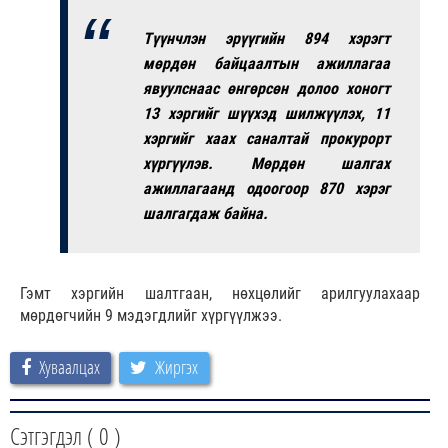
Түүнчлэн эрүүгийн 894 хэрэгт
мөрдөн байцаалтын ажиллагаа
явуулснаас өнгөрсөн долоо хоногт
13 хэргийг шүүхэд шилжүүлэх, 11
хэргийг хаах саналтай прокурорт
хүргүүлэв. Мөрдөн шалгах
ажиллагаанд одоогоор 870 хэрэг
шалгагдаж байна.
Гэмт хэргийн шалтгаан, нөхцөлийг арилгуулахаар
мөрдөгчийн 9 мэдэгдлийг хүргүүлжээ.
Хуваалцах
Жиргэх
Сэтгэгдэл (
0
)