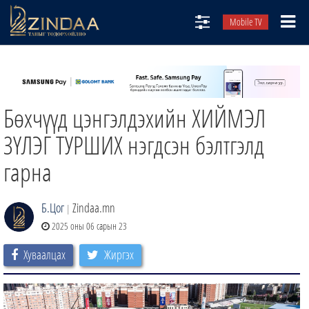
Mobile TV
НИЙТЛЭЛЧИД
ТВ8
Бөхчүүд цэнгэлдэхийн ХИЙМЭЛ
ӨГЛӨӨНИЙ СОНИН
АУДИО ЗОХИОЛ
ЗҮЛЭГ ТУРШИХ нэгдсэн бэлтгэлд
ЗИНДАА СЭТГҮҮЛ
гарна
Б.Цог
Zindaa.mn
|
2025 оны 06 сарын 23
Хуваалцах
Жиргэх