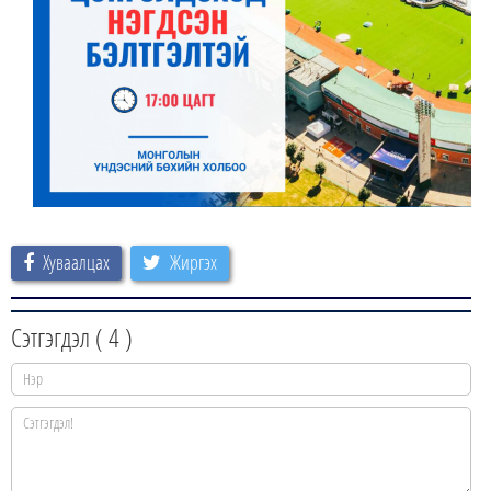
Хуваалцах
Жиргэх
Сэтгэгдэл (
4
)