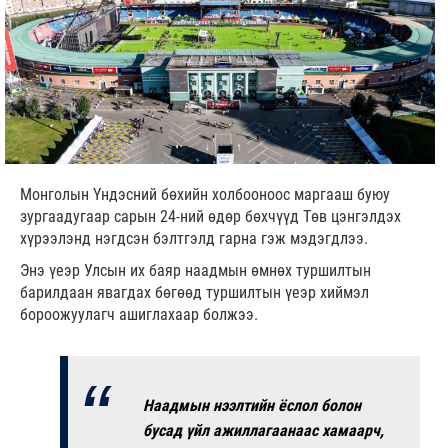
Монголын Үндэсний бөхийн холбооноос маргааш буюу
зургаадугаар сарын 24-ний өдөр бөхчүүд Төв цэнгэлдэх
хүрээлэнд нэгдсэн бэлтгэлд гарна гэж мэдэгдлээ.
Энэ үеэр Улсын их баяр наадмын өмнөх туршилтын
барилдаан явагдах бөгөөд туршилтын үеэр хиймэл
бороожуулагч ашиглахаар болжээ.
Наадмын нээлтийн ёслол болон
бусад үйл ажиллагаанаас хамаарч,