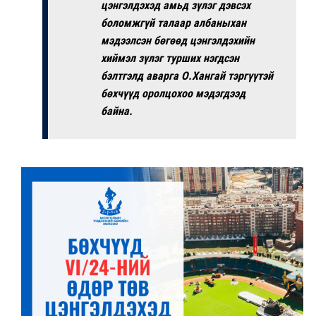
цэнгэлдэхэд амьд зүлэг дэвсэх
боломжгүй талаар албаныхан
мэдээлсэн бөгөөд цэнгэлдэхийн
хиймэл зүлэг турших нэгдсэн
бэлтгэлд аварга О.Хангай тэргүүтэй
бөхчүүд оролцохоо мэдэгдээд
байна.