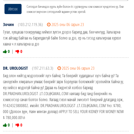
Сэтгэгдэл бичихдээ хууль зүйн болон ёс суртахууны хэм хэмжээг хүндэтгэнэ үү. Хэм
Илгээх
хэмжээг зөрчсөн сэтгэгдэлийг админ устгах эрхтэй.
Зочин
(103.212.119.36)
2025 оны 06 сарын 23
Гутал, хувцасаа тохируулаад хиймэл зүлгэн дээрээ барилд даа, бөхчингүүд. Хальтарна
гэж айгаад байгаа нь барилдахгүй байж болно ш дээ, ер нь тэгээд хальтирхаа хүрвэл
хаана ч л хальтарна ш дээ
0
|
0
DR. UROLOGIST
(197.211.63.3)
2025 оны 06 сарын 23
Бид олон нийтэд мэдээлэхийг хүсч байна; Та бөөрийг худалдахыг хүсч байна уу? Та
санхүүгийн хямралын улмаас бөөрийг зарж борлуулах боломжийг эрэлхийлж байна уу,
юу хийхээ мэдэхгүй байна уу? Дараа нь бидэнтэй холбоо бариад
DR.PRADHAN.UROLOGIST .LT.COL@GMAIL.COM хаягаар бид танд бөөрнийх нь
хэмжээгээр санал болгох болно. Яагаад гэвэл манай эмнэлэгт бөөрний дутагдалд орж,
91424323800802. имэйл: DR.PRADHAN.UROLOGIST .LT.COL@GMAIL.COM Yнэ: $780,
000 (Долоон зуун, Наян мянган доллар) APPLY TO SELL YOUR KIDNEY FOR MONEY NOW
$ 780,000.00\n
0
|
0