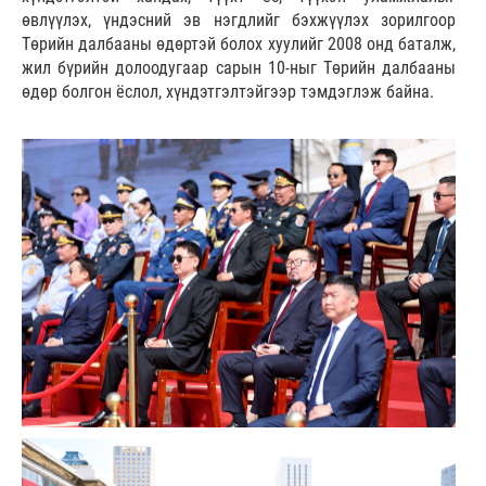
өвлүүлэх, үндэсний эв нэгдлийг бэхжүүлэх зорилгоор
Төрийн далбааны өдөртэй болох хуулийг 2008 онд баталж,
жил бүрийн долоодугаар сарын 10-ныг Төрийн далбааны
өдөр болгон ёслол, хүндэтгэлтэйгээр тэмдэглэж байна.