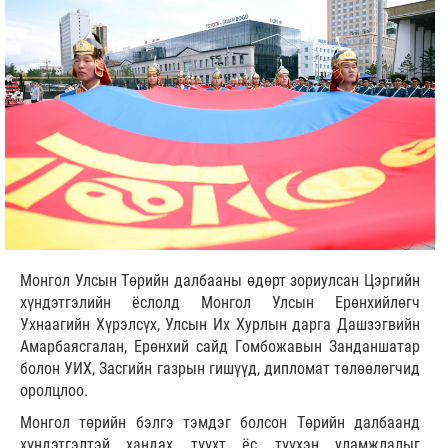
Монгол Улсын Төрийн далбааны өдөрт зориулсан Цэргийн
хүндэтгэлийн ёслолд Монгол Улсын Ерөнхийлөгч
Ухнаагийн Хүрэлсүх, Улсын Их Хурлын дарга Дашзэгвийн
Амарбаясгалан, Ерөнхий сайд Гомбожавын Занданшатар
болон УИХ, Засгийн газрын гишүүд, дипломат төлөөлөгчид
оролцлоо.
Монгол төрийн бэлгэ тэмдэг болсон Төрийн далбаанд
хүндэтгэлтэй хандах, түүхт ёс, түүхэн уламжлалыг