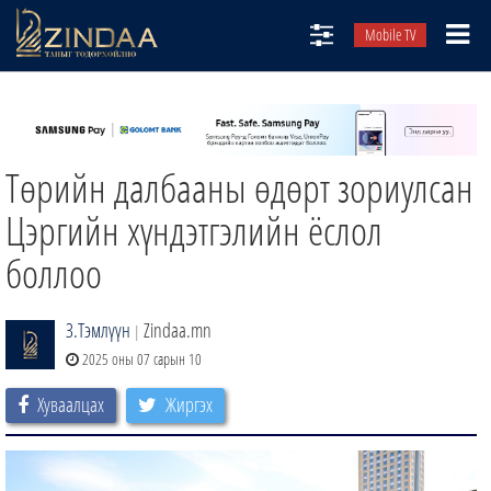
Mobile TV
НИЙТЛЭЛЧИД
ТВ8
Төрийн далбааны өдөрт зориулсан
ӨГЛӨӨНИЙ СОНИН
АУДИО ЗОХИОЛ
Цэргийн хүндэтгэлийн ёслол
ЗИНДАА СЭТГҮҮЛ
боллоо
З.Тэмлүүн
Zindaa.mn
|
2025 оны 07 сарын 10
Хуваалцах
Жиргэх