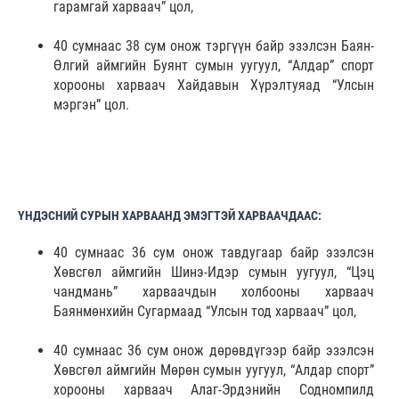
гарамгай харваач” цол,
40 сумнаас 38 сум онож тэргүүн байр эзэлсэн Баян-
Өлгий аймгийн Буянт сумын уугуул, “Алдар” спорт
хорооны харваач Хайдавын Хүрэлтуяад “Улсын
мэргэн” цол.
ҮНДЭСНИЙ СУРЫН ХАРВААНД ЭМЭГТЭЙ ХАРВААЧДААС:
40 сумнаас 36 сум онож тавдугаар байр эзэлсэн
Хөвсгөл аймгийн Шинэ-Идэр сумын уугуул, “Цэц
чандмань” харваачдын холбооны харваач
Баянмөнхийн Сугармаад “Улсын тод харваач” цол,
40 сумнаас 36 сум онож дөрөвдүгээр байр эзэлсэн
Хөвсгөл аймгийн Мөрөн сумын уугуул, “Алдар спорт”
хорооны харваач Алаг-Эрдэнийн Содномпилд