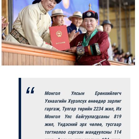
Монгол Улсын Ерөнхийлөгч
Ухнаагийн Хүрэлсүх өнөөдөр зарлиг
гаргаж, Тулгар төрийн 2234 жил, Их
Монгол Улс байгуулагдсаны 819
жил, Үндэсний эрх чөлөө, тусгаар
тогтнолоо сэргээн мандуулсны 114