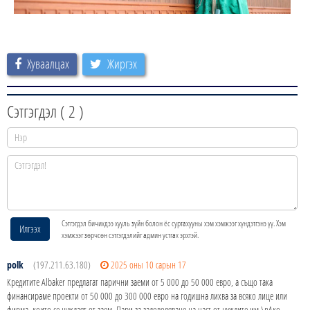
Хуваалцах
Жиргэх
Сэтгэгдэл (
2
)
Сэтгэгдэл бичихдээ хууль зүйн болон ёс суртахууны хэм хэмжээг хүндэтгэнэ үү. Хэм
Илгээх
хэмжээг зөрчсөн сэтгэгдэлийг админ устгах эрхтэй.
polk
(197.211.63.180)
2025 оны 10 сарын 17
Кредитите Albaker предлагат парични заеми от 5 000 до 50 000 евро, а също така
финансираме проекти от 50 000 до 300 000 евро на годишна лихва за всяко лице или
фирма, които се нуждаят от заем. Пари за задоволяване на част от нуждите им.\nАко