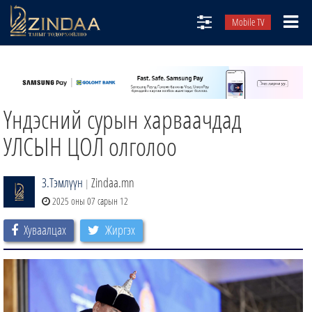
Mobile TV
НИЙТЛЭЛЧИД
ТВ8
Үндэсний сурын харваачдад
ӨГЛӨӨНИЙ СОНИН
АУДИО ЗОХИОЛ
УЛСЫН ЦОЛ олголоо
ЗИНДАА СЭТГҮҮЛ
З.Тэмлүүн
Zindaa.mn
|
2025 оны 07 сарын 12
Хуваалцах
Жиргэх