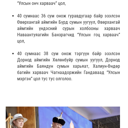
“Улсын онч харваач” цол,
40 сумнаас 36 сум онож гуравдугаар байр эзэлсэн
Өвөрхангай аймгийн Бүрд сумын уугуул, Өвөрхангай
аймгийн үндэсний сурын холбооны харваач
Наваантуяагийн Банзрагчид “Улсын гоц харваач”
цол,
40 сумнаас 38 сум онож тэргүүн байр эзэлсэн
Дорнод аймгийн Хөлөнбуйр сумын уугуул, Дорнод
аймгийн Баяндун сумын харьяат, Халиун-Өндөр
багийн харваач Чагнаадоржийн Гандаваад “Улсын
мэргэн” цол тус тус олголоо.