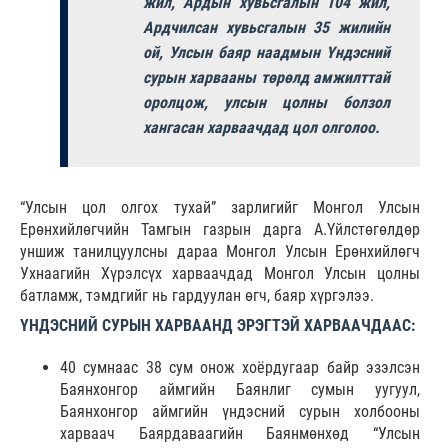
жил, Ардын хувьсгалын 104 жил,
Ардчилсан хувьсгалын 35 жилийн
ой, Улсын баяр наадмын Үндэсний
сурын харвааны төрөлд амжилттай
оролцож, улсын цолны болзол
хангасан харваачдад цол олголоо.
“Улсын цол олгох тухай” зарлигийг Монгол Улсын
Ерөнхийлөгчийн Тамгын газрын дарга А.Үйлстөгөлдөр
уншиж танилцуулсны дараа Монгол Улсын Ерөнхийлөгч
Ухнаагийн Хүрэлсүх харваачдад Монгол Улсын цолны
батламж, тэмдгийг нь гардуулан өгч, баяр хүргэлээ.
ҮНДЭСНИЙ СУРЫН ХАРВААНД ЭРЭГТЭЙ ХАРВААЧДААС:
40 сумнаас 38 сум онож хоёрдугаар байр эзэлсэн
Баянхонгор аймгийн Баянлиг сумын уугуул,
Баянхонгор аймгийн үндэсний сурын холбооны
харваач Баярдаваагийн Баянмөнхөд “Улсын