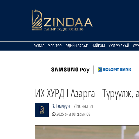
ЭХЛЭЛ
УЛС ТӨР
ЭДИЙН ЗАСАГ
НИЙГЭМ
УУЛ УУРХАЙ
ХУ
ИХ ХУРД I Азарга - Түрүүлж
З.Тэмлүүн
Zindaa.mn
|
2025 оны 08 сарын 08