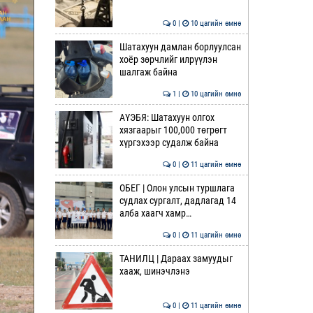
0 |
10 цагийн өмнө
Шатахуун дамлан борлуулсан
хоёр зөрчлийг илрүүлэн
шалгаж байна
1 |
10 цагийн өмнө
АҮЭБЯ: Шатахуун олгох
хязгаарыг 100,000 төгрөгт
хүргэхээр судалж байна
0 |
11 цагийн өмнө
ОБЕГ | Олон улсын туршлага
судлах сургалт, дадлагад 14
алба хаагч хамр…
0 |
11 цагийн өмнө
ТАНИЛЦ | Дараах замуудыг
хааж, шинэчлэнэ
0 |
11 цагийн өмнө