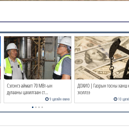
Сэлэнгэ аймагт 70 МВт-ын
ДОХИО | Газрын тосны ханш 
дулааны цахилгаан ст…
эхэллээ
9 цагийн өмнө
10 цаги