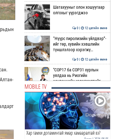
Шатахууныг олон хошуугаар
олгохыг үүрэгджээ
0 |
12 цагийн өмнө
орьдын
“Нүүрс пиролизийн үйлдвэр”-
ийг төр, хувийн хэвшлийн
түншлэлээр хэрэгжү…
0 |
12 цагийн өмнө
сан.
"COP17 ба COP31 хурлын
уялдаа нь Риогийн
Алтан-
конвенцийн хэрэгжилтийг
MOBILE TV
ахиул…
0 |
13 цагийн өмнө
Монгол төрийн парадокс нь
алдарт
шатахуун
0 |
13 цагийн өмнө
Хар тамхи допаминтай ямар хамааралтай вэ?
Б.Пүрэвдагва: Найман
салбарын 103 үйлчилгээний
Бусад
| 2026-08-05