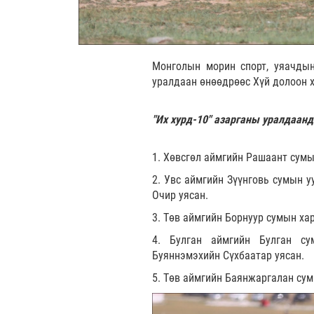
Монголын морин спорт, уяачдын
уралдаан өнөөдрөөс Хүй долоон 
"Их хурд-10" азарганы уралдаанд
1. Хөвсгөл аймгийн Рашаант сумы
2. Увс аймгийн Зүүнговь сумын у
Очир уясан.
3. Төв аймгийн Борнуур сумын ха
4. Булган аймгийн Булган су
Буяннэмэхийн Сүхбаатар уясан.
5. Төв аймгийн Баянжаргалан сум