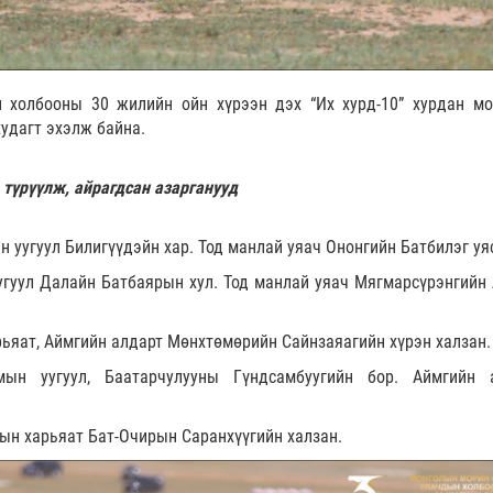
 холбооны 30 жилийн ойн хүрээн дэх “Их хурд-10” хурдан м
худагт эхэлж байна.
 түрүүлж, айрагдсан азарганууд
н уугуул Билигүүдэйн хар. Тод манлай уяач Ононгийн Батбилэг уя
угуул Далайн Батбаярын хул. Тод манлай уяач Мягмарсүрэнгийн 
рьяат, Аймгийн алдарт Мөнхтөмөрийн Сайнзаяагийн хүрэн халзан.
мын уугуул, Баатарчулууны Гүндсамбуугийн бор. Аймгийн 
ын харьяат Бат-Очирын Саранхүүгийн халзан.