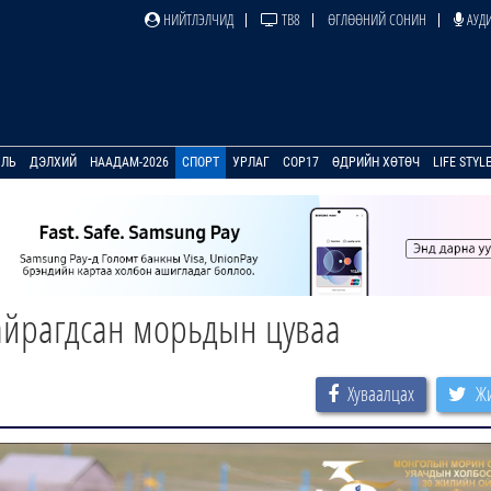
НИЙТЛЭЛЧИД
ТВ8
ӨГЛӨӨНИЙ СОНИН
АУДИ
УЛЬ
ДЭЛХИЙ
НААДАМ-2026
СПОРТ
УРЛАГ
COP17
ӨДРИЙН ХӨТӨЧ
LIFE STYL
, айрагдсан морьдын цуваа
Хуваалцах
Жи