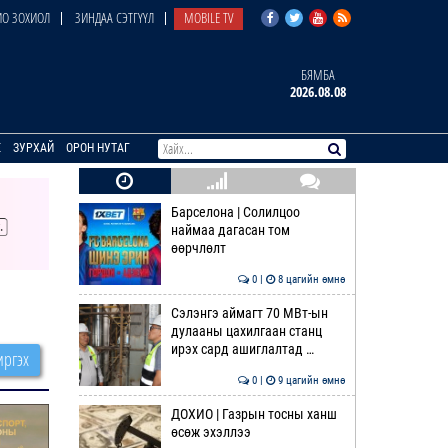
О ЗОХИОЛ
ЗИНДАА СЭТГҮҮЛ
MOBILE TV
БЯМБА
2026.08.08
E
ЗУРХАЙ
ОРОН НУТАГ
Барселона | Солилцоо
наймаа дагасан том
өөрчлөлт
0 |
8 цагийн өмнө
Сэлэнгэ аймагт 70 МВт-ын
дулааны цахилгаан станц
ирэх сард ашиглалтад …
ргэх
0 |
9 цагийн өмнө
ДОХИО | Газрын тосны ханш
өсөж эхэллээ