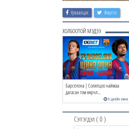
Хуваалцах
Жиргэх
ХОЛБООТОЙ МЭДЭЭ
Барселона | Солилцоо наймаа
дагасан том өөрчл…
8 цагийн өмнө
Сэтгэгдэл (
0
)