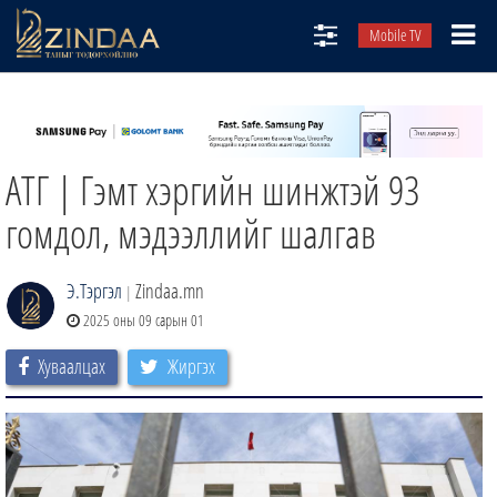
Mobile TV
НИЙТЛЭЛЧИД
ТВ8
АТГ | Гэмт хэргийн шинжтэй 93
ӨГЛӨӨНИЙ СОНИН
АУДИО ЗОХИОЛ
гомдол, мэдээллийг шалгав
ЗИНДАА СЭТГҮҮЛ
Э.Тэргэл
Zindaa.mn
|
2025 оны 09 сарын 01
Хуваалцах
Жиргэх