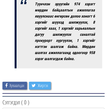
Түүнчлэн эрүүгийн 974 хэрэгт
мөрдөн байцаалтын ажиллагаа
явуулснаас өнгөрсөн долоо хоногт 6
хэргийг шүүхэд шилжүүлэх, 8
хэргийг хаах, 1 хэргийг харьяаллын
дагуу шилжүүлэх саналтай
прокурорт хүргүүлэн, 1 хэргийг
нэгтгэн шалгаж байна. Мөрдөн
шалгах ажиллагаанд одоогоор 958
хэрэг шалгагдаж байна.
Хуваалцах
Жиргэх
Сэтгэгдэл (
0
)