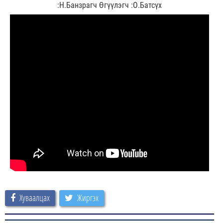
:Н.Банзрагч Өгүүлэгч :О.Батсүх
Хуваалцах
Жиргэх