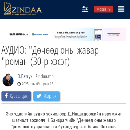
Mobile TV
НИЙТЛЭЛЧИД
ТВ8
АУДИО: "Дөчөөд оны жавар
ӨГЛӨӨНИЙ СОНИН
АУДИО ЗОХИОЛ
"роман (30-р хэсэг)
ЗИНДАА СЭТГҮҮЛ
О.Батсүх
Zindaa.mn
|
2025 оны 09 сарын 03
Хуваалцах
Жиргэх
Энэ удаагийн аудио зохиолоор Д.Нацагдоржийн нэрэмжит
шагналт зохиолч Н.Банзрагчийн "Дөчөөд оны жавар
"романыг цувралаар та бүхэнд хүргэж байна.Зохиолч