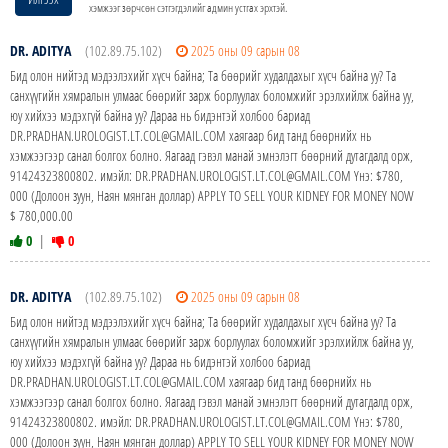
хэмжээг зөрчсөн сэтгэгдэлийг админ устгах эрхтэй.
DR. ADITYA
(102.89.75.102)
2025 оны 09 сарын 08
Бид олон нийтэд мэдээлэхийг хүсч байна; Та бөөрийг худалдахыг хүсч байна уу? Та
санхүүгийн хямралын улмаас бөөрийг зарж борлуулах боломжийг эрэлхийлж байна уу,
юу хийхээ мэдэхгүй байна уу? Дараа нь бидэнтэй холбоо бариад
DR.PRADHAN.UROLOGIST.LT.COL@GMAIL.COM хаягаар бид танд бөөрнийх нь
хэмжээгээр санал болгох болно. Яагаад гэвэл манай эмнэлэгт бөөрний дутагдалд орж,
91424323800802. имэйл: DR.PRADHAN.UROLOGIST.LT.COL@GMAIL.COM Yнэ: $780,
000 (Долоон зуун, Наян мянган доллар) APPLY TO SELL YOUR KIDNEY FOR MONEY NOW
$ 780,000.00
0
|
0
DR. ADITYA
(102.89.75.102)
2025 оны 09 сарын 08
Бид олон нийтэд мэдээлэхийг хүсч байна; Та бөөрийг худалдахыг хүсч байна уу? Та
санхүүгийн хямралын улмаас бөөрийг зарж борлуулах боломжийг эрэлхийлж байна уу,
юу хийхээ мэдэхгүй байна уу? Дараа нь бидэнтэй холбоо бариад
DR.PRADHAN.UROLOGIST.LT.COL@GMAIL.COM хаягаар бид танд бөөрнийх нь
хэмжээгээр санал болгох болно. Яагаад гэвэл манай эмнэлэгт бөөрний дутагдалд орж,
91424323800802. имэйл: DR.PRADHAN.UROLOGIST.LT.COL@GMAIL.COM Yнэ: $780,
000 (Долоон зуун, Наян мянган доллар) APPLY TO SELL YOUR KIDNEY FOR MONEY NOW