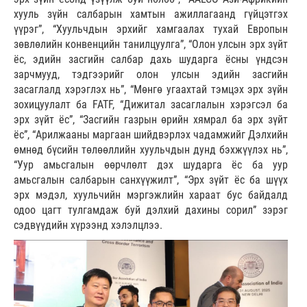
хууль зүйн салбарын хамтын ажиллагаанд гүйцэтгэх
үүрэг”, “Хуульчдын эрхийг хамгаалах тухай Европын
зөвлөлийн конвенцийн танилцуулга”, “Олон улсын эрх зүйт
ёс, эдийн засгийн салбар дахь шударга ёсны үндсэн
зарчмууд, тэдгээрийг олон улсын эдийн засгийн
засаглалд хэрэглэх нь”, “Мөнгө угаахтай тэмцэх эрх зүйн
зохицуулалт ба FATF, “Дижитал засаглалын хэрэгсэл ба
эрх зүйт ёс”, “Засгийн газрын өрийн хямрал ба эрх зүйт
ёс”, “Арилжааны маргаан шийдвэрлэх чадамжийг Дэлхийн
өмнөд бүсийн төлөөллийн хуульчдын дунд бэхжүүлэх нь”,
“Уур амьсгалын өөрчлөлт дэх шударга ёс ба уур
амьсгалын салбарын санхүүжилт”, “Эрх зүйт ёс ба шүүх
эрх мэдэл, хуульчийн мэргэжлийн хараат бус байдалд
одоо цагт тулгамдаж буй дэлхий дахины сорил” зэрэг
сэдвүүдийн хүрээнд хэлэлцлээ.