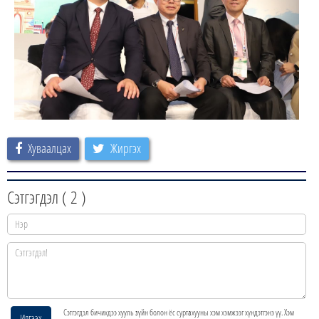
Хуваалцах
Жиргэх
Сэтгэгдэл (
2
)
Сэтгэгдэл бичихдээ хууль зүйн болон ёс суртахууны хэм хэмжээг хүндэтгэнэ үү. Хэм
Илгээх