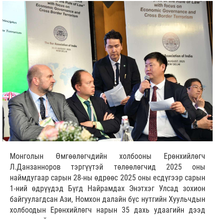
Монголын Өмгөөлөгчдийн холбооны Ерөнхийлөгч
Л.Данзанноров тэргүүтэй төлөөлөгчид 2025 оны
наймдугаар сарын 28-ны өдрөөс 2025 оны есдүгээр сарын
1-ний өдрүүдэд Бүгд Найрамдах Энэтхэг Улсад зохион
байгуулагдсан Ази, Номхон далайн бүс нутгийн Хуульчдын
холбоодын Ерөнхийлөгч нарын 35 дахь удаагийн дээд