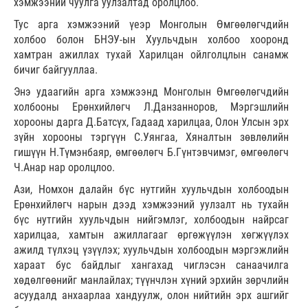
хэмжээний чуулга уулзалтад оролцлоо.
Тус арга хэмжээний үеэр Монголын Өмгөөлөгчдийн
холбоо болон БНЭУ-ын Хуульчдын холбоо хооронд
хамтран ажиллах тухай Харилцан ойлголцлын санамж
бичиг байгууллаа.
Энэ удаагийн арга хэмжээнд Монголын Өмгөөлөгчдийн
холбооны Ерөнхийлөгч Л.Данзанноров, Мэргэшлийн
хорооны дарга Д.Батсүх, Гадаад харилцаа, Олон Улсын эрх
зүйн хорооны тэргүүн С.Уянгаа, Хяналтын зөвлөлийн
гишүүн Н.Түмэнбаяр, өмгөөлөгч Б.Гүнтэвчимэг, өмгөөлөгч
Ч.Анар нар оролцлоо.
Ази, Номхон далайн бүс нутгийн хуульчдын холбоодын
Ерөнхийлөгч нарын дээд хэмжээний уулзалт нь тухайн
бүс нутгийн хуульчдын нийгэмлэг, холбоодын найрсаг
харилцаа, хамтын ажиллагааг өргөжүүлэн хөгжүүлэх
ажилд түлхэц үзүүлэх; хуульчдын холбоодын мэргэжлийн
хараат бус байдлыг хангахад чиглэсэн санаачилга
хөдөлгөөнийг манлайлах; түүнчлэн хүний эрхийн зөрчлийн
асуудалд анхаарлаа хандуулж, олон нийтийн эрх ашгийг