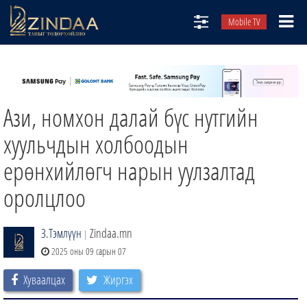
Mobile TV
НИЙТЛЭЛЧИД
ТВ8
Ази, номхон далай бүс нутгийн
ӨГЛӨӨНИЙ СОНИН
АУДИО ЗОХИОЛ
хуульчдын холбоодын
ЗИНДАА СЭТГҮҮЛ
ерөнхийлөгч нарын уулзалтад
оролцлоо
З.Тэмлүүн
Zindaa.mn
|
2025 оны 09 сарын 07
Хуваалцах
Жиргэх