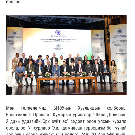
боллоо.
Мөн төлөөлөгчид БНЭУ-ын Хуульчдын холбооны
Ерөнхийлөгч Прашант Кумарын урилгаар “Шинэ Делигийн
2 дахь удаагийн Эрх зүйт ёс” сэдэвт олон улсын хуралд
оролцлоо. Уг хурлаар “Хил дамнасан терроризм ба түүний
эрх зүйн ёсонд үзүүлж буй нөлөө”, “AALCO Ази-Африкийн