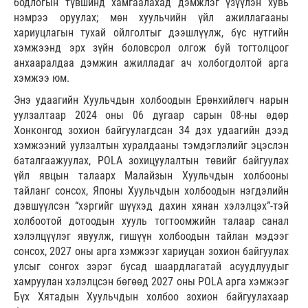
бодлогын түвшинд хамгаалахад дэмжлэг үзүүлэн хувь
нэмрээ оруулах; мөн хуульчийн үйл ажиллагааны
хариуцлагын тухай ойлголтыг дээшлүүлж, бүс нутгийн
хэмжээнд эрх зүйн боловсрол олгож буй тогтолцоог
анхааралдаа дэмжин ажилладаг ач холбогдолтой арга
хэмжээ юм.
Энэ удаагийн Хуульчдын холбоодын Ерөнхийлөгч нарын
уулзалтаар 2024 оны 06 дугаар сарын 08-ны өдөр
Хонконгод зохион байгуулагдсан 34 дэх удаагийн дээд
хэмжээний уулзалтын хуралдааны тэмдэглэлийг эцэслэн
баталгаажуулах, POLA зохицуулалтын төвийг байгуулах
үйл явцын талаарх Малайзын Хуульчдын холбооны
тайланг сонсох, Японы Хуульчдын холбоодын нэгдэлийн
дэвшүүлсэн “хэргийг шүүхэд дахин хянан хэлэлцэх”-тэй
холбоотой дотоодын хууль тогтоомжийн талаар санал
хэлэлцүүлэг явуулж, гишүүн холбоодын тайлан мэдээг
сонсох, 2027 оны арга хэмжээг хариуцан зохион байгуулах
улсыг сонгох зэрэг бусад шаардлагатай асуудлуудыг
хамруулан хэлэлцсэн бөгөөд 2027 оны POLA арга хэмжээг
Бүх Хятадын Хуульчдын холбоо зохион байгуулахаар