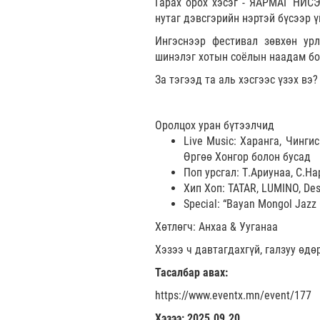
Гарах орох хэсэг - ЯАРМАГ НИСЭ
нутаг дэвсгэрийн нэртэй бүсээр 
Ингэснээр фестивал зөвхөн урл
шинэлэг хотын соёлын наадам бо
За тэгээд та аль хэсгээс үзэх вэ?
Оролцох уран бүтээлчид
Live Music: Харанга, Чингис
Өргөө Хонгор болон бусад
Поп урсгал: Т.Ариунаа, С.Нар
Хип Хоп: TATAR, LUMINO, Des
Special: “Bayan Mongol Jazz 
Хөтлөгч: Анхаа & Ууганаа
Хэзээ ч давтагдахгүй, галзуу өдө
Тасалбар авах:
https://www.eventx.mn/event/177
Хэзээ: 2025.09.20