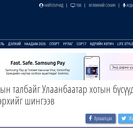
НИЙТЛЭЛЧИД
ТВ8
ӨГЛӨӨНИЙ СОНИН
АУДИ
УЛЬ
ДЭЛХИЙ
НААДАМ-2026
СПОРТ
УРЛАГ
COP17
ӨДРИЙН ХӨТӨЧ
LIFE STYL
”-ын талбайг Улаанбаатар хотын бүсүү
өрхийг шингээв
Хуваалцах
Жи