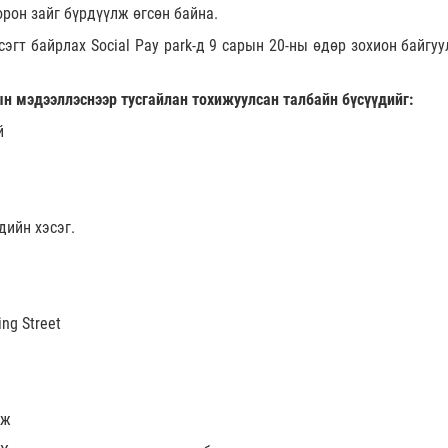
рон зайг бүрдүүлж өгсөн байна.
сэгт байрлах Social Pay park-д 9 сарын 20-ны өдөр зохион байгу
н мэдээллэснээр тусгайлан тохижуулсан талбайн бүсүүдийг:
й
ийн хэсэг.
g Street
мж