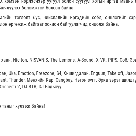
Х хэмээн нэрлэснээр уугуул болон суугуул хотын иргэд маань 
үйлчлүүлэх боломжтой болсон байна.
агийн тоглолт бус, нийслэлийн иргэдийн соёл, онцлогийг хар
лон өргөжиж байгааг зохион байгуулагчид онцолж байна.
 хаан, Niciton, NISVANIS, The Lemons, A-Sound, X Vit, PIPS, СоёлЭ
ан, Uka, Emotion, Freezone, S4, Хишигдалай, Enguun, Take off, Jason
ant, Thunder, Мөнхийн Rap, Gangbay, Нэгэн зүгт, Эрка зэрэг шилдг
Orchestra”, DJ BTB, DJ Бодьхүү
р таныг хүлээж байна!