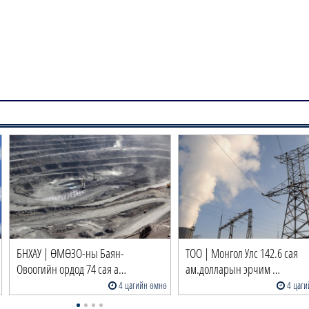
БНХАУ | ӨМӨЗО-ны Баян-
ТОО | Монгол Улс 142.6 сая
Овоогийн ордод 74 сая а…
ам.долларын эрчим …
4 цагийн өмнө
4 цаги