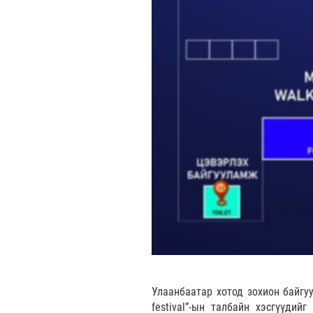
Улаанбаатар хотод зохион байгу
festival”-ын талбайн хэсгүүди