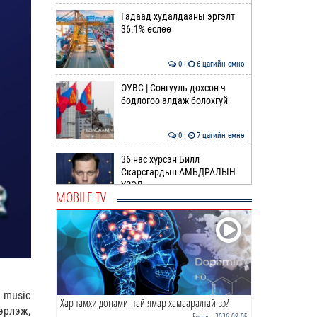
Гадаад худалдааны эргэлт
36.1% өслөө
0 |
6 цагийн өмнө
ОУВС | Сонгууль дөхсөн ч
бодлогоо алдаж болохгүй
0 |
7 цагийн өмнө
36 нас хүрсэн Билл
Скарсгардын АМЬДРАЛЫН
ҮЗЭЛ
MOBILE TV
0 |
8 цагийн өмнө
ӨРНИЙН ЗУРХАЙ |
Жинлүүрийнхний бүтээлч
байдал нэмэгдэнэ
0 |
9 цагийн өмнө
 music
Хар тамхи допаминтай ямар хамааралтай вэ?
ӨГЛӨӨНИЙ МЭНД!
эрлэж,
Бусад
| 2026-08-05