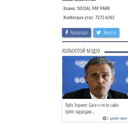
Хаaна: SOCIAL PAY PARK
Холбогдох утас: 7272-6262
Хуваалцах
Жиргэх
ХОЛБООТОЙ МЭДЭЭ
Луйз Энрике: Бага ч гэсэн сайн
зүйлс харагдаж…
2 цагийн өмнө