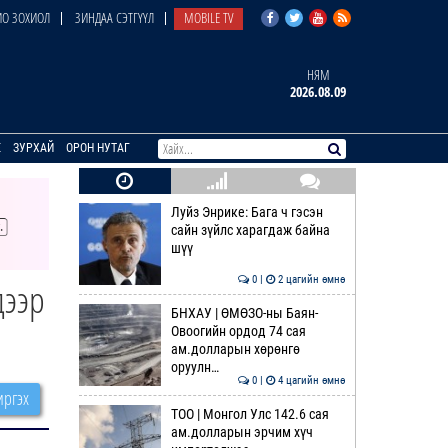
О ЗОХИОЛ
ЗИНДАА СЭТГҮҮЛ
MOBILE TV
НЯМ
2026.08.09
E
ЗУРХАЙ
ОРОН НУТАГ
Луйз Энрике: Бага ч гэсэн
сайн зүйлс харагдаж байна
шүү
0 |
2 цагийн өмнө
дээр
БНХАУ | ӨМӨЗО-ны Баян-
Овоогийн ордод 74 сая
ам.долларын хөрөнгө
оруулн…
0 |
4 цагийн өмнө
ргэх
ТОО | Монгол Улс 142.6 сая
ам.долларын эрчим хүч