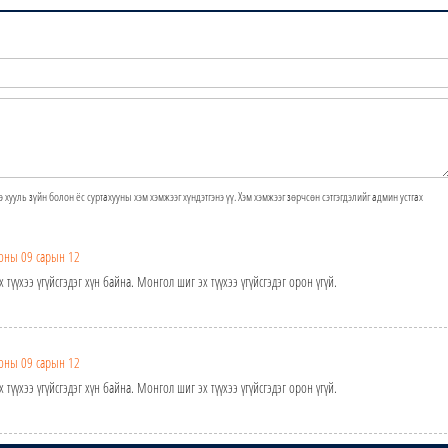
э хууль зүйн болон ёс суртахууны хэм хэмжээг хүндэтгэнэ үү. Хэм хэмжээг зөрчсөн сэтгэгдэлийг админ устгах
оны 09 сарын 12
түүхээ үгүйсгэдэг хүн байна. Монгол шиг эх түүхээ үгүйсгэдэг орон үгүй.
оны 09 сарын 12
түүхээ үгүйсгэдэг хүн байна. Монгол шиг эх түүхээ үгүйсгэдэг орон үгүй.