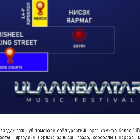
улагдах гэж буй томоохон соёл урлагийн арга хэмжээ болох “UB
йг хотын иргэдийн нэрлэж заншсан газар, хорооллын нэрээр н