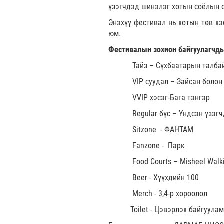
үзэгчдэд шинэлэг хотын соёлын о
Энэхүү фестивал нь хотын төв хэ
юм.
Фестивалын зохион байгуулагчды
Тайз – Сүхбаатарын талба
VIP суудал – Зайсан болон
VVIP хэсэг-Бага тэнгэр
Regular бүс – Үндсэн үзэгчд
Sitzone - ФАНТАМ
Fanzone - Парк
Food Courts – Misheel Walkin
Beer - Хүүхдийн 100
Merch - 3,4-р хороолол
Toilet - Цэвэрлэх байгуула