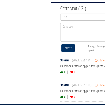
Сэтгэгдэл (
2
)
Сэтгэгдэл бичихдэ
Илгээх
эрхтэй.
Зочин
(202.126.89.191)
2025 
Философич с.молор эрдэнэ гэж мунхаг эх 
0
|
0
Зочин
(202.126.89.191)
2025 
Философич с.молор эрдэнэ гэж мунхаг эх 
0
|
0