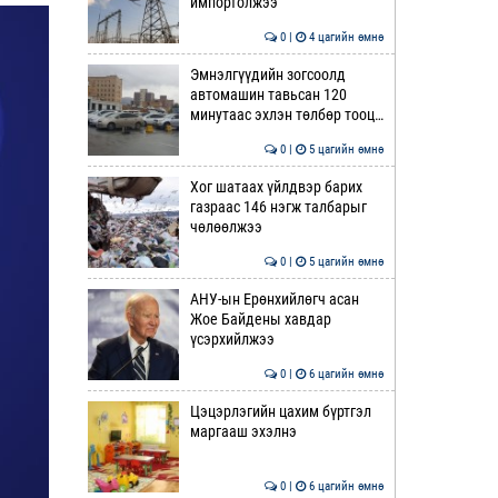
импортолжээ
0 |
4 цагийн өмнө
Эмнэлгүүдийн зогсоолд
автомашин тавьсан 120
минутаас эхлэн төлбөр тооц…
0 |
5 цагийн өмнө
Хог шатаах үйлдвэр барих
газраас 146 нэгж талбарыг
чөлөөлжээ
0 |
5 цагийн өмнө
АНУ-ын Ерөнхийлөгч асан
Жое Байдены хавдар
үсэрхийлжээ
0 |
6 цагийн өмнө
Цэцэрлэгийн цахим бүртгэл
маргааш эхэлнэ
0 |
6 цагийн өмнө