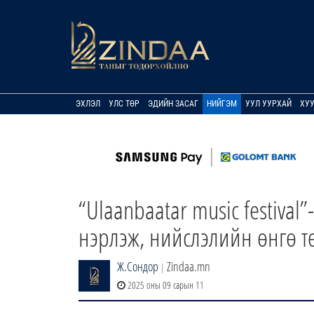
ЭХЛЭЛ
УЛС ТӨР
ЭДИЙН ЗАСАГ
НИЙГЭМ
УУЛ УУРХАЙ
ХУ
“Ulaanbaatar music festival
нэрлэж, нийслэлийн өнгө т
Ж.Сондор
Zindaa.mn
|
2025 оны 09 сарын 11