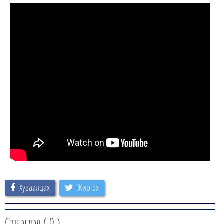
Хуваалцах
Жиргэх
Сэтгэгдэл (
0
)