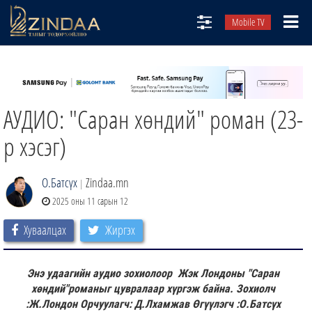
Mobile TV
НИЙТЛЭЛЧИД
ТВ8
АУДИО: "Саран хөндий" роман (23-
ӨГЛӨӨНИЙ СОНИН
АУДИО ЗОХИОЛ
р хэсэг)
ЗИНДАА СЭТГҮҮЛ
О.Батсүх
Zindaa.mn
|
2025 оны 11 сарын 12
Хуваалцах
Жиргэх
Энэ удаагийн аудио зохиолоор Жэк Лондоны "Саран
хөндий"романыг цувралаар хүргэж байна. Зохиолч
:Ж.Лондон Орчуулагч: Д.Лхамжав Өгүүлэгч :О.Батсүх