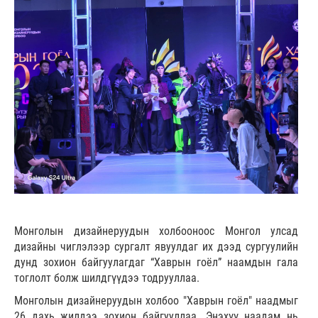
Монголын дизайнеруудын холбооноос Монгол улсад
дизайны чиглэлээр сургалт явуулдаг их дээд сургуулийн
дунд зохион байгуулагдаг “Хаврын гоёл” наамдын гала
тоглолт болж шилдгүүдээ тодрууллаа.
Монголын дизайнеруудын холбоо "Хаврын гоёл" наадмыг
26 дахь жилдээ зохион байгууллаа. Энэхүү наадам нь