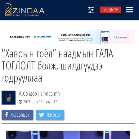
Mobile TV
НИЙТЛЭЛЧИД
ТВ8
"Хаврын гоёл” наадмын ГАЛА
ӨГЛӨӨНИЙ СОНИН
АУДИО ЗОХИОЛ
ТОГЛОЛТ болж, шилдгүүдээ
ЗИНДАА СЭТГҮҮЛ
тодрууллаа
Ж.Сондор
Zindaa.mn
|
2026 оны 05 сарын 12
Хуваалцах
Жиргэх