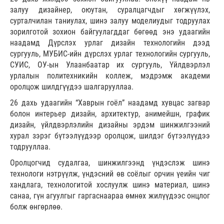
залуу дизайнер, оюутан, суралцагчдыг хөгжүүлэх,
сурталчилан таниулах, шинэ залуу моделиудыг тодруулах
зорилготой зохион байгуулагддаг бөгөөд энэ удаагийн
наадамд Дүрслэх урлаг дизайн технологийн дээд
сургууль, МУБИС-ийн дүрслэх урлаг технологийн сургууль,
СУИС, ОУ-ын Улаанбаатар их сургууль, Үйлдвэрлэл
урлалын политехникийн коллеж, мэдрэмж академи
оролцож шилдгүүдээ шалгарууллаа.
26 дахь удаагийн “Хаврын гоёл” наадамд хувцас загвар
болон интерьер дизайн, архитектур, анимейшн, график
дизайн, үйлдвэрлэлийн дизайны эрдэм шинжилгээний
хурал зэрэг бүтээлүүдээр оролцож, шилдэг бүтээлүүдээ
тодрууллаа.
Оролцогчид судалгаа, шинжилгээнд үндэслэж шинэ
технологи нэтрүүлж, үндэсний өв соёлыг орчин үеийн чиг
хандлага, технологитой хослуулж шинэ материал, шинэ
санаа, гүн агуулгыг гаргаснаараа өмнөх жилүүдээс онцлог
болж өнгөрлөө.