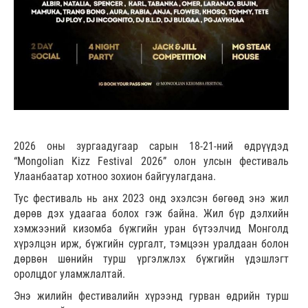
2026 оны зургаадугаар сарын 18-21-ний өдрүүдэд
“Mongolian Kizz Festival 2026” олон улсын фестиваль
Улаанбаатар хотноо зохион байгуулагдана.
Тус фестиваль нь анх 2023 онд эхэлсэн бөгөөд энэ жил
дөрөв дэх удаагаа болох гэж байна. Жил бүр дэлхийн
хэмжээний кизомба бүжгийн уран бүтээлчид Монголд
хүрэлцэн ирж, бүжгийн сургалт, тэмцээн уралдаан болон
дөрвөн шөнийн турш үргэлжлэх бүжгийн үдэшлэгт
оролцдог уламжлалтай.
Энэ жилийн фестивалийн хүрээнд гурван өдрийн турш