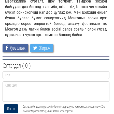
мэргэжлийн сургалт, шоу тоглолт, тэмцээн зохион
байгуулагдах бөгөөд кизомба, urban kiz, tarraxo чиглэлийн
бүжиг сонирхогчид нэг дор цуглах юм. Мөн дэлхийн өнцөг
булан бүрээс бүжиг сонирхогчид Монголыг зорин ирж
оролцдогоороо онцлогтой бөгөөд энэхүү фестиваль нь
Монгол дахь латин болон social dance соёлыг олон улсад
сурталчлах чухал арга хэмжээ болоод байна.
Хуваалцах
Жиргэх
Сэтгэгдэл (
0
)
Сэтгэгдэл бичихдээ хууль зүйн болон ёс суртахууны хэм хэмжээг хүндэтгэнэ үү. Хэм
Илгээх
хэмжээг зөрчсөн сэтгэгдэлийг админ устгах эрхтэй.