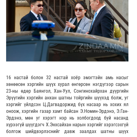
16 настай болон 32 настай хоёр эмэгтэйн амь насыг
хөнөөсөн хэргийн шүүх хурал өнгөрсөн нэгдүгээр сарын
23-ны өдөр Баянгол, Хан-Уул, Сонгинохайрхан дүүргийн
Эрүүгийн хэргийн анхан шатны тойргийн шүүхэд болж, уг
хэргийг үйлдсэн Ц.Дагвадоржид бүх насаар нь хохих ял
оноож, хэргийн газар хамт байсан Э.Номин-Эрдэнэ, Э.Ган-
Эрдэнэ, мөн уг хэрэгт нэр нь холбогдоод буй насанд
хүрээгүй шүүгдэгч Х.Энхсайхан нарын хэргийг хэрэгсэхгүй
болгож шийдвэрлэснийг давж заалдах шатны шүүх