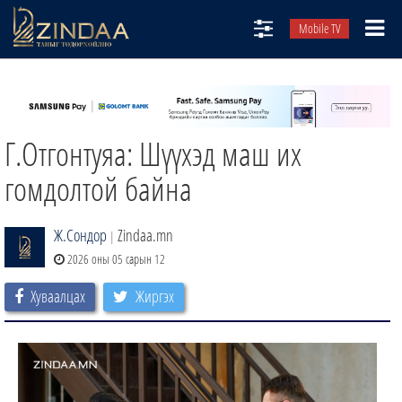
Mobile TV
НИЙТЛЭЛЧИД
ТВ8
Г.Отгонтуяа: Шүүхэд маш их
ӨГЛӨӨНИЙ СОНИН
АУДИО ЗОХИОЛ
гомдолтой байна
ЗИНДАА СЭТГҮҮЛ
Ж.Сондор
Zindaa.mn
|
2026 оны 05 сарын 12
Хуваалцах
Жиргэх