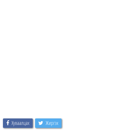
Хуваалцах
Жиргэх