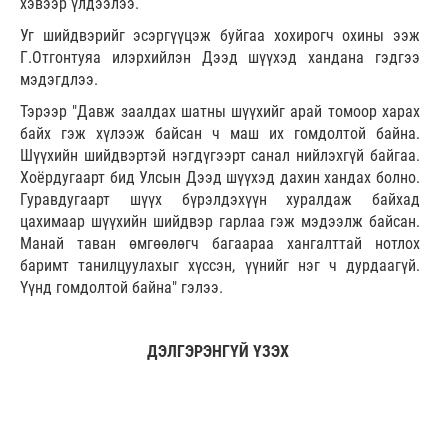
хэвээр үлдээлээ.
Уг шийдвэрийг эсэргүүцэж буйгаа хохирогч охины ээж
Г.Отгонтуяа илэрхийлэн Дээд шүүхэд хандана гэдгээ
мэдэгдлээ.
Тэрээр "Давж заалдах шатны шүүхийг арай томоор харах
байх гэж хүлээж байсан ч маш их гомдолтой байна.
Шүүхийн шийдвэртэй нэгдүгээрт санал нийлэхгүй байгаа.
Хоёрдугаарт бид Улсын Дээд шүүхэд дахин хандах болно.
Гуравдугаарт шүүх бүрэлдэхүүн хуралдаж байхад
цахимаар шүүхийн шийдвэр гарлаа гэж мэдээлж байсан.
Манай таван өмгөөлөгч багаараа хангалттай нотлох
баримт танилцуулахыг хүссэн, үүнийг нэг ч дурдаагүй.
Үүнд гомдолтой байна" гэлээ.
ДЭЛГЭРЭНГҮЙ ҮЗЭХ