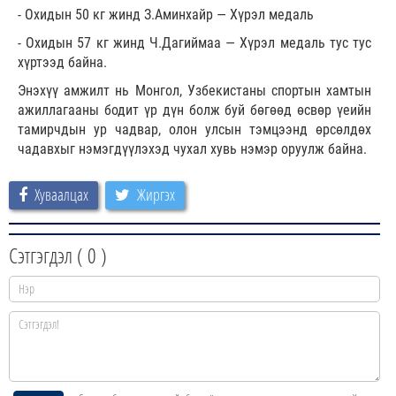
- Охидын 50 кг жинд З.Аминхайр — Хүрэл медаль
- Охидын 57 кг жинд Ч.Дагиймаа — Хүрэл медаль тус тус
хүртээд байна.
Энэхүү амжилт нь Монгол, Узбекистаны спортын хамтын
ажиллагааны бодит үр дүн болж буй бөгөөд өсвөр үеийн
тамирчдын ур чадвар, олон улсын тэмцээнд өрсөлдөх
чадавхыг нэмэгдүүлэхэд чухал хувь нэмэр оруулж байна.
Хуваалцах
Жиргэх
Сэтгэгдэл (
0
)