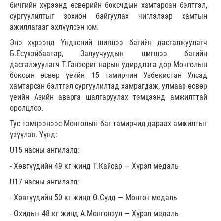
бичгийн хүрээнд өсвөрийн боксчдын хамтарсан бэлтгэл,
сургуулилтыг зохион байгуулах чиглэлээр хамтын
ажиллагааг эхлүүлсэн юм.
Энэ хүрээнд Үндэсний шигшээ багийн дасгалжуулагч
Б.Есүхэйбаатар, Залуучуудын шигшээ багийн
дасгалжуулагч Т.Ганзориг нарын удирдлага дор Монголын
боксын өсвөр үеийн 15 тамирчин Узбекистан Улсад
хамтарсан бэлтгэл сургуулилтад хамрагдаж, улмаар өсвөр
үеийн Азийн аварга шалгаруулах тэмцээнд амжилттай
оролцлоо.
Тус тэмцээнээс Монголын баг тамирчид дараах амжилтыг
үзүүлэв. Үүнд:
U15 насны ангилалд:
- Хөвгүүдийн 49 кг жинд Т.Кайсар — Хүрэл медаль
U17 насны ангилалд:
- Хөвгүүдийн 50 кг жинд Ө.Сүлд — Мөнгөн медаль
- Охидын 48 кг жинд А.Мөнгөнзул — Хүрэл медаль