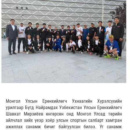
Монгол Улсын Ерөнхийлөгч Ухнаагийн Хүрэлсүхийн
урилгаар Бүгд Найрамдах Узбекистан Улсын Ерөнхийлөгч
Шавкат Мирзиёев өнгөрсөн онд Монгол Улсад төрийн
айлчлал хийх үеэр хоёр улсын спортын салбарт хамтран
ажиллах санамж бичиг байгуулсан билээ. Уг санамж