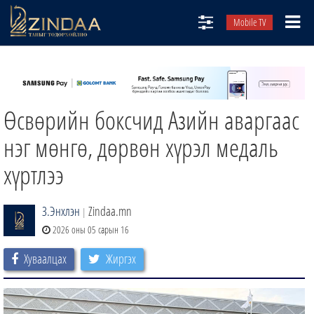
Mobile TV
НИЙТЛЭЛЧИД
ТВ8
Өсвөрийн боксчид Азийн аваргаас
ӨГЛӨӨНИЙ СОНИН
АУДИО ЗОХИОЛ
нэг мөнгө, дөрвөн хүрэл медаль
ЗИНДАА СЭТГҮҮЛ
хүртлээ
З.Энхлэн
Zindaa.mn
|
2026 оны 05 сарын 16
Хуваалцах
Жиргэх