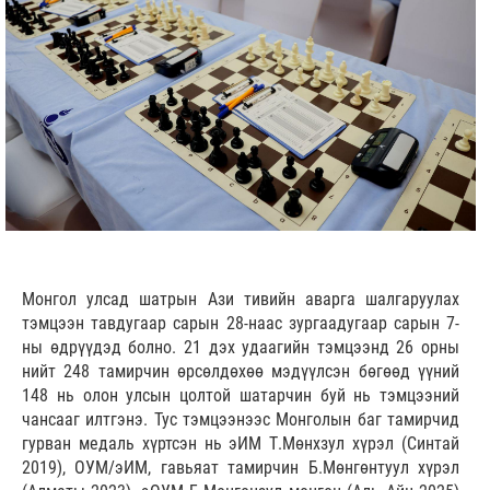
Монгол улсад шатрын Ази тивийн аварга шалгаруулах
тэмцээн тавдугаар сарын 28-наас зургаадугаар сарын 7-
ны өдрүүдэд болно. 21 дэх удаагийн тэмцээнд 26 орны
нийт 248 тамирчин өрсөлдөхөө мэдүүлсэн бөгөөд үүний
148 нь олон улсын цолтой шатарчин буй нь тэмцээний
чансааг илтгэнэ. Тус тэмцээнээс Монголын баг тамирчид
гурван медаль хүртсэн нь эИМ Т.Мөнхзул хүрэл (Синтай
2019), ОУМ/эИМ, гавьяат тамирчин Б.Мөнгөнтуул хүрэл