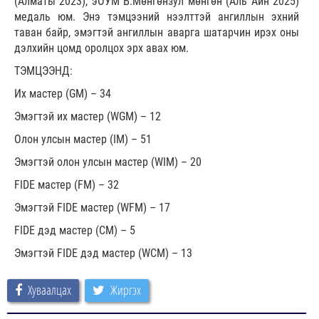
(Алматы 2023), эОУМ Б.Мөнгөнзул мөнгөн (Аль Айн 2025)
медаль юм. Энэ тэмцээний нээлттэй ангиллын эхний
таван байр, эмэгтэй ангиллын аварга шатарчин ирэх оны
дэлхийн цомд оролцох эрх авах юм.
ТЭМЦЭЭНД:
Их мастер (GM) – 34
Эмэгтэй их мастер (WGM) – 12
Олон улсын мастер (IM) – 51
Эмэгтэй олон улсын мастер (WIM) – 20
FIDE мастер (FM) – 32
Эмэгтэй FIDE мастер (WFM) – 17
FIDE дэд мастер (CM) – 5
Эмэгтэй FIDE дэд мастер (WCM) – 13
Хуваалцах
Жиргэх