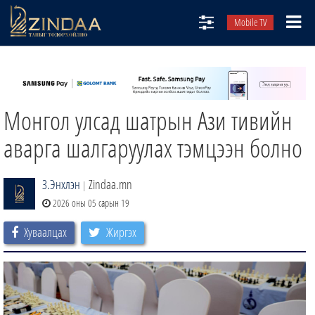
Mobile TV
НИЙТЛЭЛЧИД
ТВ8
Монгол улсад шатрын Ази тивийн
ӨГЛӨӨНИЙ СОНИН
АУДИО ЗОХИОЛ
аварга шалгаруулах тэмцээн болно
ЗИНДАА СЭТГҮҮЛ
З.Энхлэн
Zindaa.mn
|
2026 оны 05 сарын 19
Хуваалцах
Жиргэх