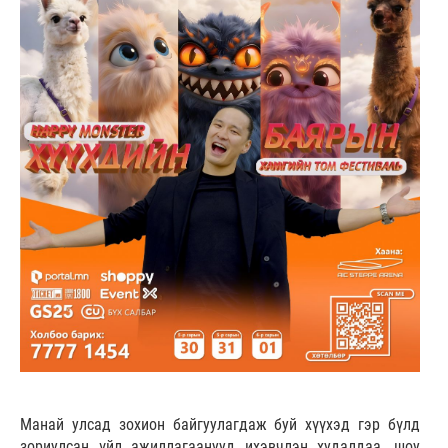
Манай улсад зохион байгуулагдаж буй хүүхэд гэр бүлд
зориулсан үйл ажиллагаанууд ихэвчлэн худалдаа, шоу