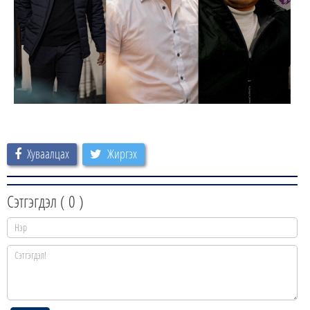
Хуваалцах
Жиргэх
Сэтгэгдэл (
0
)