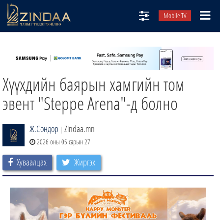
Mobile TV
НИЙТЛЭЛЧИД
ТВ8
Хүүхдийн баярын хамгийн том
ӨГЛӨӨНИЙ СОНИН
АУДИО ЗОХИОЛ
эвент "Steppe Arena"-д болно
ЗИНДАА СЭТГҮҮЛ
Ж.Сондор
Zindaa.mn
|
2026 оны 05 сарын 27
Хуваалцах
Жиргэх