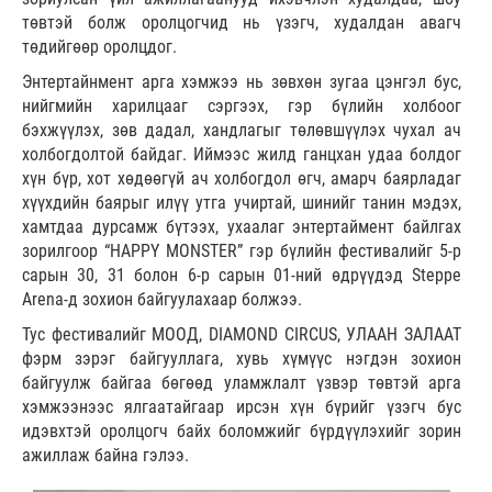
төвтэй болж оролцогчид нь үзэгч, худалдан авагч
төдийгөөр оролцдог.
Энтертайнмент арга хэмжээ нь зөвхөн зугаа цэнгэл бус,
нийгмийн харилцааг сэргээх, гэр бүлийн холбоог
бэхжүүлэх, зөв дадал, хандлагыг төлөвшүүлэх чухал ач
холбогдолтой байдаг. Иймээс жилд ганцхан удаа болдог
хүн бүр, хот хөдөөгүй ач холбогдол өгч, амарч баярладаг
хүүхдийн баярыг илүү утга учиртай, шинийг танин мэдэх,
хамтдаа дурсамж бүтээх, ухаалаг энтертаймент байлгах
зорилгоор “HAPPY MONSTER” гэр бүлийн фестивалийг 5-р
сарын 30, 31 болон 6-р сарын 01-ний өдрүүдэд Steppe
Arena-д зохион байгуулахаар болжээ.
Тус фестивалийг MOOД, DIAMOND CIRCUS, УЛААН ЗАЛААТ
фэрм зэрэг байгууллага, хувь хүмүүс нэгдэн зохион
байгуулж байгаа бөгөөд уламжлалт үзвэр төвтэй арга
хэмжээнээс ялгаатайгаар ирсэн хүн бүрийг үзэгч бус
идэвхтэй оролцогч байх боломжийг бүрдүүлэхийг зорин
ажиллаж байна гэлээ.