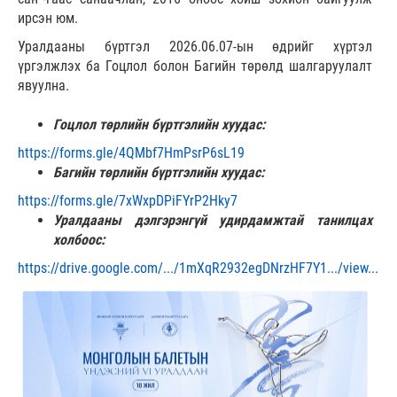
ирсэн юм.
Уралдааны бүртгэл 2026.06.07-ын өдрийг хүртэл
үргэлжлэх ба Гоцлол болон Багийн төрөлд шалгаруулалт
явуулна.
Гоцлол төрлийн бүртгэлийн хуудас:
https://forms.gle/4QMbf7HmPsrP6sL19
Багийн төрлийн бүртгэлийн хуудас:
https://forms.gle/7xWxpDPiFYrP2Hky7
Уралдааны дэлгэрэнгүй удирдамжтай танилцах
холбоос:
https://drive.google.com/.../1mXqR2932egDNrzHF7Y1.../view...