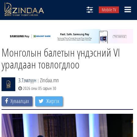
Mobile TV
НИЙТЛЭЛЧИД
ТВ8
Монголын балетын үндэсний VI
ӨГЛӨӨНИЙ СОНИН
АУДИО ЗОХИОЛ
уралдаан товлогдлоо
ЗИНДАА СЭТГҮҮЛ
З.Тэмлүүн
Zindaa.mn
|
2026 оны 05 сарын 30
Хуваалцах
Жиргэх