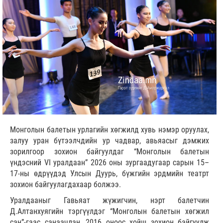
Монголын балетын урлагийн хөгжилд хувь нэмэр оруулах,
залуу уран бүтээлчдийн ур чадвар, авьяасыг дэмжих
зорилгоор зохион байгуулдаг “Монголын балетын
үндэсний VI уралдаан” 2026 оны зургаадугаар сарын 15–
17-ны өдрүүдэд Улсын Дуурь, бүжгийн эрдмийн театрт
зохион байгуулагдахаар болжээ.
Уралдааныг Гавьяат жүжигчин, нэрт балетчин
Д.Алтанхуягийн тэргүүлдэг “Монголын балетын хөгжил
сан”-гаас санаачлан, 2016 оноос хойш зохион байгуулж