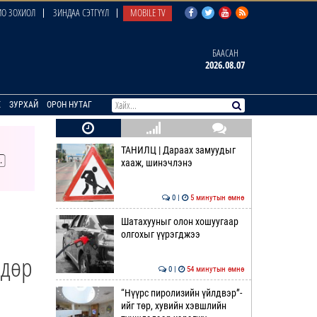
О ЗОХИОЛ
ЗИНДАА СЭТГҮҮЛ
MOBILE TV
БААСАН
2026.08.07
E
ЗУРХАЙ
ОРОН НУТАГ
ТАНИЛЦ | Дараах замуудыг
хааж, шинэчлэнэ
0 |
5 минутын өмнө
Шатахууныг олон хошуугаар
олгохыг үүрэгджээ
өдөр
0 |
54 минутын өмнө
“Нүүрс пиролизийн үйлдвэр”-
ийг төр, хувийн хэвшлийн