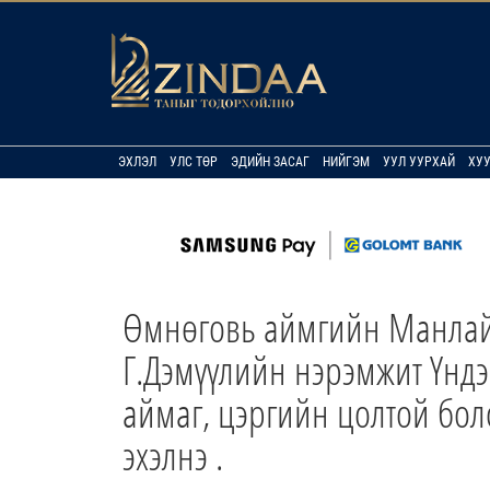
ЭХЛЭЛ
УЛС ТӨР
ЭДИЙН ЗАСАГ
НИЙГЭМ
УУЛ УУРХАЙ
ХУ
Өмнөговь аймгийн Манлай
Г.Дэмүүлийн нэрэмжит Үндэ
аймаг, цэргийн цолтой бол
эхэлнэ .