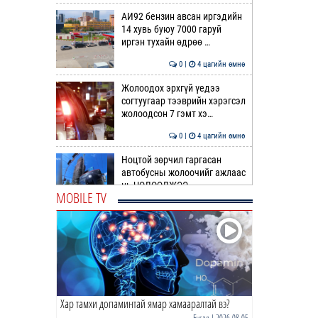
АИ92 бензин авсан иргэдийн
14 хувь буюу 7000 гаруй
иргэн тухайн өдрөө …
0 |
4 цагийн өмнө
Жолоодох эрхгүй үедээ
согтуугаар тээврийн хэрэгсэл
жолоодсон 7 гэмт хэ…
0 |
4 цагийн өмнө
Ноцтой зөрчил гаргасан
автобусны жолоочийг ажлаас
нь ЧӨЛӨӨЛЖЭЭ
MOBILE TV
0 |
4 цагийн өмнө
“Цалинтай ээж”-ийн 50
мянган төгрөгийг 500 мянга
болгох өргөдлийг дахи…
1 |
5 цагийн өмнө
Хар тамхи допаминтай ямар хамааралтай вэ?
Долоодугаар сард 709,503
зөрчил бүртгэгджээ
Бусад
| 2026-08-05