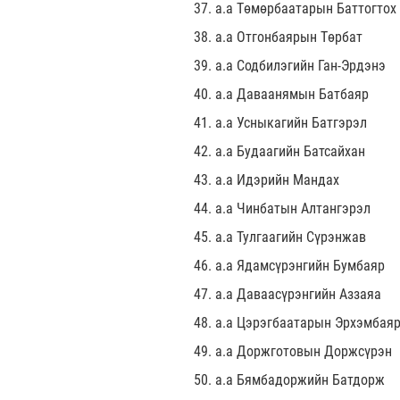
37. а.а Төмөрбаатарын Баттогтох
38. а.а Отгонбаярын Төрбат
39. а.а Содбилэгийн Ган-Эрдэнэ
40. а.а Даваанямын Батбаяр
41. а.а Усныкагийн Батгэрэл
42. а.а Будаагийн Батсайхан
43. а.а Идэрийн Мандах
44. а.а Чинбатын Алтангэрэл
45. а.а Тулгаагийн Сүрэнжав
46. а.а Ядамсүрэнгийн Бумбаяр
47. а.а Даваасүрэнгийн Аззаяа
48. а.а Цэрэгбаатарын Эрхэмбая
49. а.а Доржготовын Доржсүрэн
50. а.а Бямбадоржийн Батдорж