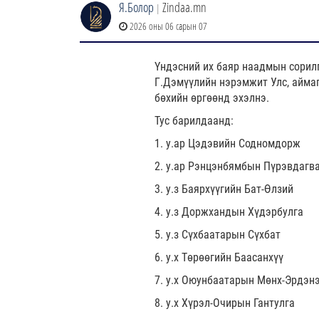
Я.Болор
Zindaa.mn
|
2026 оны 06 сарын 07
Үндэсний их баяр наадмын сорил
Г.Дэмүүлийн нэрэмжит Улс, аймаг
бөхийн өргөөнд эхэлнэ.
Тус барилдаанд:
1. у.ар Цэдэвийн Содномдорж
2. у.ар Рэнцэнбямбын Пүрэвдагв
3. у.з Баярхүүгийн Бат-Өлзий
4. у.з Доржхандын Хүдэрбулга
5. у.з Сүхбаатарын Сүхбат
6. у.х Төрөөгийн Баасанхүү
7. у.х Оюунбаатарын Мөнх-Эрдэн
8. у.х Хүрэл-Очирын Гантулга