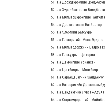
51. а.а Дорждэрэмийн Цэнд-Аюу
52. а.а Хүрэлбаатарын Болдбаат
53. а.а Мягмарцэрэнгийн Гантулг
54. а.а Доржготовын Батбаатар
55. а.а Элбэгийн Батсуурь
56. а.а Ганзоригийн Мөнх-Эрдэнэ
57. а.а Мягмардоржийн Баяржав
58. а.а Ганжуурын Цоггэрэл
59. а.а Дэмчигийн Урианхай
60. а.а Цогтбаярын Мөнхбаяр
61. а.а Саранцэцэгийн Занданхүү
62. а.а Батзоригийн Дэнзэнсамбу
63. а.а Цэндээгийн Лувсан-Адъяа
64. а.а Содномцэрэнгийн Майнба