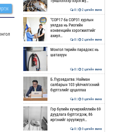
түншлэлээр хэрэгжү…
ргэх
0 |
2 цагийн өмнө
"COP17 ба COP31 хурлын
уялдаа нь Риогийн
конвенцийн хэрэгжилтийг
онгол
ахиул…
0 |
2 цагийн өмнө
Монгол төрийн парадокс нь
шатахуун
0 |
2 цагийн өмнө
Б.Пүрэвдагва: Найман
салбарын 103 үйлчилгээний
бүртгэлийг цуцаллаа
0 |
3 цагийн өмнө
Гэр бүлийн хүчирхийллийн 69
дуудлага бүртгэгдэж, 86
иргэнийг эрүүлжүүл…
0 |
3 цагийн өмнө