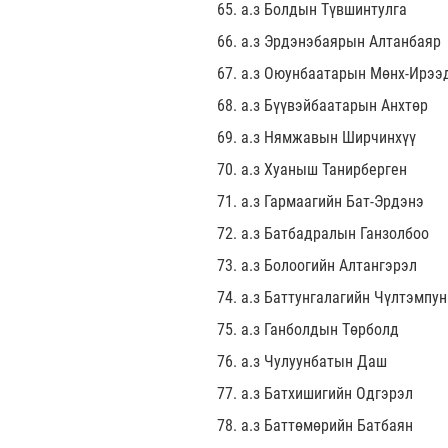
65. а.з Болдын Түвшинтулга
66. а.з Эрдэнэбаярын Алтанбаяр
67. а.з Оюунбаатарын Мөнх-Ирээ
68. а.з Бүүвэйбаатарын Анхтөр
69. а.з Нямжавын Ширчинхүү
70. а.з Хуаныш Танирберген
71. а.з Гармаагийн Бат-Эрдэнэ
72. а.з Батбадралын Ганзолбоо
73. а.з Болоогийн Алтангэрэл
74. а.з Баттунгалагийн Чүлтэмпун
75. а.з Ганболдын Төрболд
76. а.з Чулуунбатын Даш
77. а.з Батхишигийн Одгэрэл
78. а.з Баттөмөрийн Батбаян