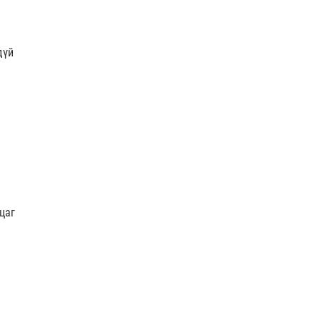
дүй
цаг