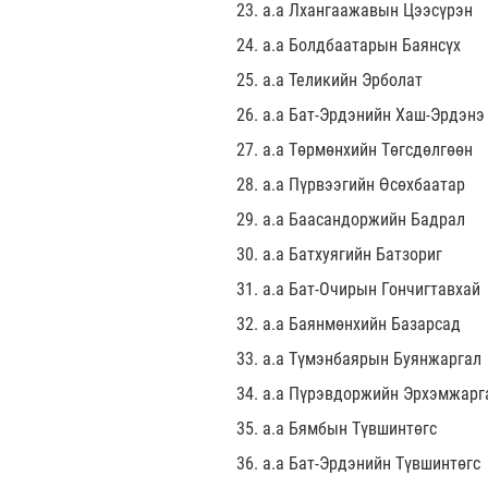
23. а.а Лхангаажавын Цээсүрэн
24. а.а Болдбаатарын Баянсүх
25. а.а Теликийн Эрболат
26. а.а Бат-Эрдэнийн Хаш-Эрдэнэ
27. а.а Төрмөнхийн Төгсдөлгөөн
28. а.а Пүрвээгийн Өсөхбаатар
29. а.а Баасандоржийн Бадрал
30. а.а Батхуягийн Батзориг
31. а.а Бат-Очирын Гончигтавхай
32. а.а Баянмөнхийн Базарсад
33. а.а Түмэнбаярын Буянжаргал
34. а.а Пүрэвдоржийн Эрхэмжарг
35. а.а Бямбын Түвшинтөгс
36. а.а Бат-Эрдэнийн Түвшинтөгс