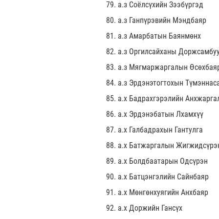
79. а.з Соёлсүхийн Зээбүргэд
80. а.з Ганпүрэвийн Мэндбаяр
81. а.з Амарбатын Баянмөнх
82. а.з Оргилсайханы Доржсамбу
83. а.з Мягмаржаргалын Өсөхбая
84. а.з Эрдэнэтогтохын Түмэннас
85. а.х Бадрахгэрэлийн Анхжарга
86. а.х Эрдэнэбатын Лхамхүү
87. а.х Галбадрахын Гантулга
88. а.х Батжаргалын Жигжидсүрэ
89. а.х Болдбаатарын Одсүрэн
90. а.х Батцэнгэлийн Сайнбаяр
91. а.х Мөнгөнхуягийн Анхбаяр
92. а.х Доржийн Гансүх