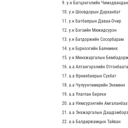
9. у.н Батцэнгэлийн Чимэдвандан
10. у.н Шоовдорын Дарханбат
11. у.н Батбаярын Даваа-Очир
12. у.н Бэгзийн Мижидсүрэн
13. у.н Батдоржийн Сосорбарам
14. у.н Бүрнээгийн Баянмөнх
15. у.н Мөнхжаргалын Бямбадор
16. а.а Алтангэрэлийн Отгонбаат
17. а.а Өрнөхбаярын Сүхбат
18. а.а Чулуунтөмөрийн Энхмөнх
19. а.а Улагпан Береке
20. а.а Нямсүрэнгийн Амгаланбаа
21. а.а Энхжаргалын Дашдэмбэр
22. а.а Балдиржамцын Тайван