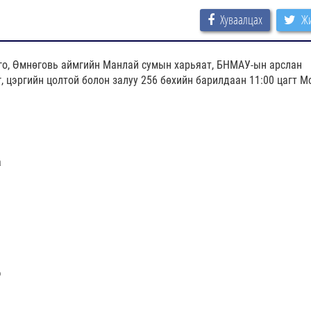
Хуваалцах
Жи
го, Өмнөговь аймгийн Манлай сумын харьяат, БНМАУ-ын арслан
, цэргийн цолтой болон залуу 256 бөхийн барилдаан 11:00 цагт М
а
э