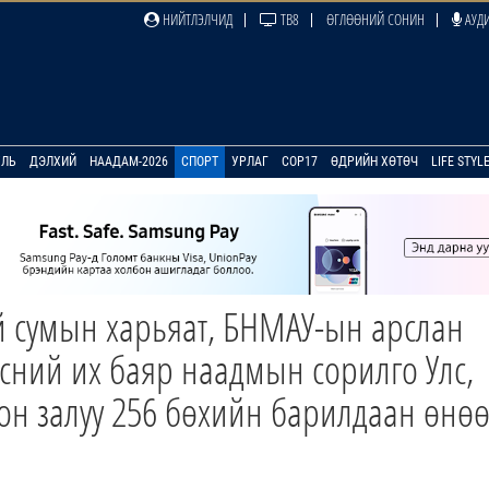
НИЙТЛЭЛЧИД
ТВ8
ӨГЛӨӨНИЙ СОНИН
АУДИ
УЛЬ
ДЭЛХИЙ
НААДАМ-2026
СПОРТ
УРЛАГ
COP17
ӨДРИЙН ХӨТӨЧ
LIFE STYL
 сумын харьяат, БНМАУ-ын арслан
сний их баяр наадмын сорилго Улс,
он залуу 256 бөхийн барилдаан өнө