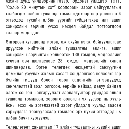
жижиг дунд үйлдвэрийн газар, “Эрдэнэт үйлдвэр” ТӨҮГ,
“Сэлбэ 20 минутын хот” корпораци зэрэг байгууллагын
холбогдох албан тушаалд томилогдохоор нэр дэвшсэн 4
этгээдэд тухайн албан үүргийг гүйцэтгэхэд илт ашиг
сонирхлын зөрчил үүсэх нөхцөл байдал тогтоогдсон
талаар мэдэгдэв.
Өнгөрсөн хугацаанд иргэн, аж ахуйн нэгж, байгууллагаас
ирүүлсэн нийтийн албан тушаалтны авлига, ашиг
сонирхлын зөрчилтэй холбоотой 138 гомдол, мэдээллийг
хүлээн авч шалгаснаас 28 гомдол, мэдээллийг хянан
шийдвэрлэв. Эргэн төлөгдөх нөхцөлтэй санхүүгийн
дэмжлэг үзүүлэх ажлын хэсэгт хөндлөнгөөс нөлөөлж гэр
бүлийн гишүүд болон төрөл садангийн этгээдүүдэд
хөнгөлөлттэй зээл олгосон, өөрийн найзад давуу байдал
олгож сонгон шалгаруулалт зарлалгүйгээр удирдах албан
тушаалд томилсон, хөрөнгө орлогын эх үүсвэр нь хууль
ёсны эсэх нь эргэлзээтэй зэрэг үйлдэлд хуульд заасан
хариуцлага тооцуулахаар томилох эрх бүхий этгээдэд нь
албан бичиг хүргүүлэв.
Төлөвлөгөөт хяналтаар 17 албан тушаалтны хувийн ашиг