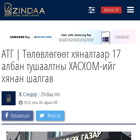
Mobile TV
НИЙТЛЭЛЧИД
ТВ8
АТГ | Төлөвлөгөөт хяналтаар 17
ӨГЛӨӨНИЙ СОНИН
АУДИО ЗОХИОЛ
албан тушаалтны ХАСХОМ-ийг
ЗИНДАА СЭТГҮҮЛ
хянан шалгав
Ж.Сондор
Zindaa.mn
|
2026 оны 06 сарын 08
Хуваалцах
Жиргэх