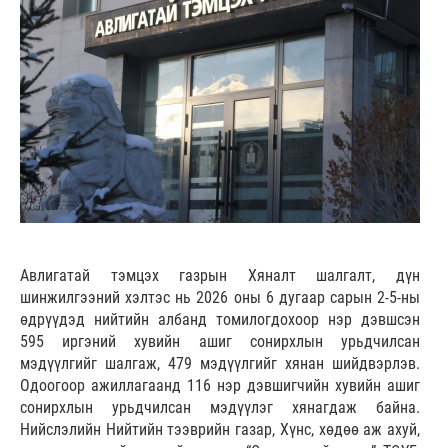
Авлигатай тэмцэх газрын Хяналт шалгалт, дүн
шинжилгээний хэлтэс нь 2026 оны 6 дугаар сарын 2-5-ны
өдрүүдэд нийтийн албанд томилогдохоор нэр дэвшсэн
595 иргэний хувийн ашиг сонирхлын урьдчилсан
мэдүүлгийг шалгаж, 479 мэдүүлгийг хянан шийдвэрлэв.
Одоогоор ажиллагаанд 116 нэр дэвшигчийн хувийн ашиг
сонирхлын урьдчилсан мэдүүлэг хянагдаж байна.
Нийслэлийн Нийтийн тээврийн газар, Хүнс, хөдөө аж ахуй,