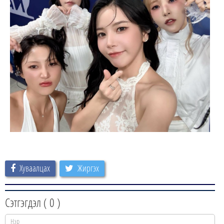
Хуваалцах
Жиргэх
Сэтгэгдэл (
0
)