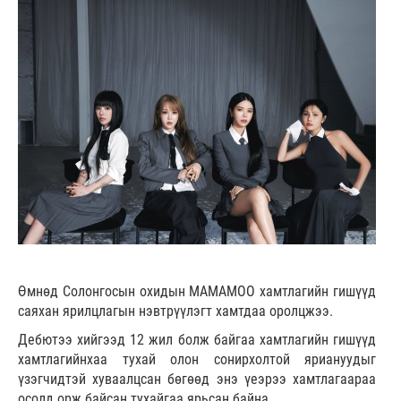
Өмнөд Солонгосын охидын MAMAMOO хамтлагийн гишүүд
саяхан ярилцлагын нэвтрүүлэгт хамтдаа оролцжээ.
Дебютээ хийгээд 12 жил болж байгаа хамтлагийн гишүүд
хамтлагийнхаа тухай олон сонирхолтой яриануудыг
үзэгчидтэй хуваалцсан бөгөөд энэ үеэрээ хамтлагаараа
осолд орж байсан тухайгаа ярьсан байна.