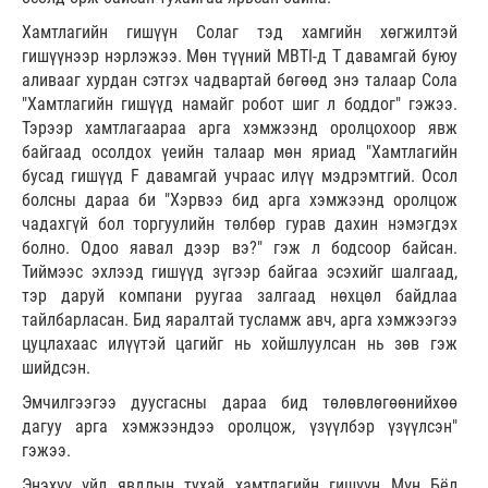
Хамтлагийн гишүүн Солаг тэд хамгийн хөгжилтэй
гишүүнээр нэрлэжээ. Мөн түүний MBTI-д Т давамгай буюу
аливааг хурдан сэтгэх чадвартай бөгөөд энэ талаар Сола
"Хамтлагийн гишүүд намайг робот шиг л боддог" гэжээ.
Тэрээр хамтлагаараа арга хэмжээнд оролцохоор явж
байгаад осолдох үеийн талаар мөн яриад "Хамтлагийн
бусад гишүүд F давамгай учраас илүү мэдрэмтгий. Осол
болсны дараа би "Хэрвээ бид арга хэмжээнд оролцож
чадахгүй бол торгуулийн төлбөр гурав дахин нэмэгдэх
болно. Одоо яавал дээр вэ?" гэж л бодсоор байсан.
Тиймээс эхлээд гишүүд зүгээр байгаа эсэхийг шалгаад,
тэр даруй компани руугаа залгаад нөхцөл байдлаа
тайлбарласан. Бид яаралтай тусламж авч, арга хэмжээгээ
цуцлахаас илүүтэй цагийг нь хойшлуулсан нь зөв гэж
шийдсэн.
Эмчилгээгээ дуусгасны дараа бид төлөвлөгөөнийхөө
дагуу арга хэмжээндээ оролцож, үзүүлбэр үзүүлсэн"
гэжээ.
Энэхүү үйл явдлын тухай хамтлагийн гишүүн Мүн Бёл