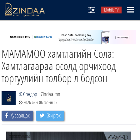
Mobile TV
НИЙТЛЭЛЧИД
ТВ8
MAMAMOO хамтлагийн Сола:
ӨГЛӨӨНИЙ СОНИН
АУДИО ЗОХИОЛ
Хамтлагаараа осолд орчихоод
ЗИНДАА СЭТГҮҮЛ
торгуулийн төлбөр л бодсон
Ж.Сондор
Zindaa.mn
|
2026 оны 06 сарын 09
Хуваалцах
Жиргэх