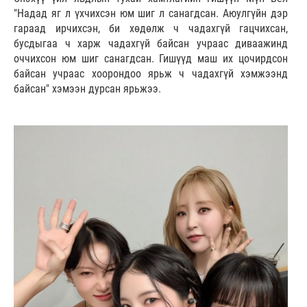
"Надад яг л үхчихсэн юм шиг л санагдсан. Аюулгүйн дэр
гараад ирчихсэн, би хөдөлж ч чадахгүй гацчихсан,
бусдыгаа ч харж чадахгүй байсан учраас диваажинд
оччихсон юм шиг санагдсан. Гишүүд маш их цочирдсон
байсан учраас хоорондоо ярьж ч чадахгүй хэмжээнд
байсан" хэмээн дурсан ярьжээ.