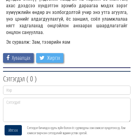
ахас дээдсээ хүндэтгэн эрэмбэ дараагаа мэдэх зэрэг
хүмүүжлийн өндөр ач холбогдолтой учир энэ утга агуулга,
үнэ цэнийг алдагдуулахгүй, ёс заншил, соёл уламжлалаа
нягт хадгалахад онцгойлон анхаарах шаардлагатайг
онцлон санууллаа.
Эх сурвалж: Зам, тээврийн яам
Хуваалцах
Жиргэх
Сэтгэгдэл (
0
)
Сэтгэгдэл бичихдээ хууль зүйн болон ёс суртахууны хэм хэмжээг хүндэтгэнэ үү. Хэм
Илгээх
хэмжээг зөрчсөн сэтгэгдэлийг админ устгах эрхтэй.