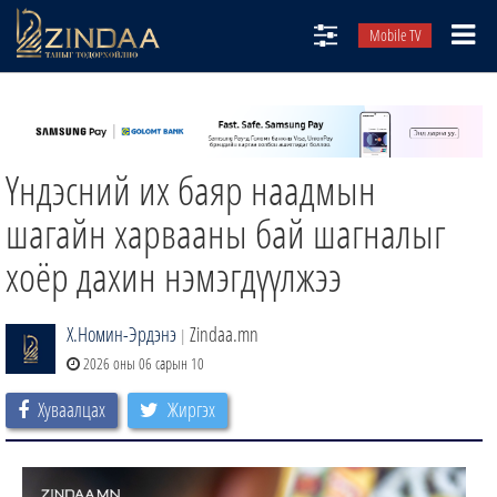
Mobile TV
НИЙТЛЭЛЧИД
ТВ8
Үндэсний их баяр наадмын
ӨГЛӨӨНИЙ СОНИН
АУДИО ЗОХИОЛ
шагайн харвааны бай шагналыг
ЗИНДАА СЭТГҮҮЛ
хоёр дахин нэмэгдүүлжээ
Х.Номин-Эрдэнэ
Zindaa.mn
|
2026 оны 06 сарын 10
Хуваалцах
Жиргэх