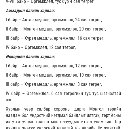
V-VIII байр – Өргөмжлөл, тус бүр 4 сая төгрөг
Ахмадын багийн харваа:
I байр – Алтан медаль, өргөмжлөл, 24 сая төгрөг,
II байр – Мөнгөн медаль, өргөмжлөл, 20 сая төгрөг,
III байр – Хүрэл медаль, өргөмжлөл, 16 сая төгрөг,
IV байр – Өргөмжлөл, 12 сая төгрөг,
Өсвөрийн багийн харваа:
I байр – Алтан медаль, өргөмжлөл, 12 сая төгрөг,
II байр – Мөнгөн медаль, өргөмжлөл, 10 сая төгрөг,
III байр – Хүрэл медаль, өргөмжлөл, 8 сая төгрөг,
IV байр – Өргөмжлөл, 6 сая төгрөгийн тус тус шагналтай
аж.
Хурлын үеэр салбар хорооны дарга Монгол төрийн
наадам бол үндэстний нэгдмэл байдлыг илтгэх, төрт ёсны
их утга учрыг тээсэн монголчуудын итгэл үнэмшил. Тэр
дундаа энэхүү үндэсний наадгай нь нарийн ёс жаягтай,