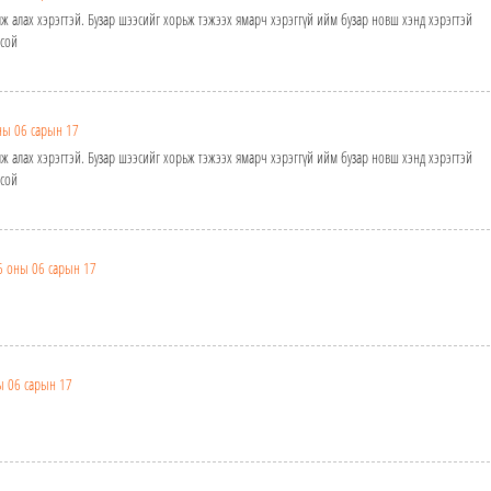
лж алах хэрэгтэй. Бузар шээсийг хорьж тэжээх ямарч хэрэггүй ийм бузар новш хэнд хэрэгтэй
осой
ны 06 сарын 17
лж алах хэрэгтэй. Бузар шээсийг хорьж тэжээх ямарч хэрэггүй ийм бузар новш хэнд хэрэгтэй
осой
6 оны 06 сарын 17
ы 06 сарын 17