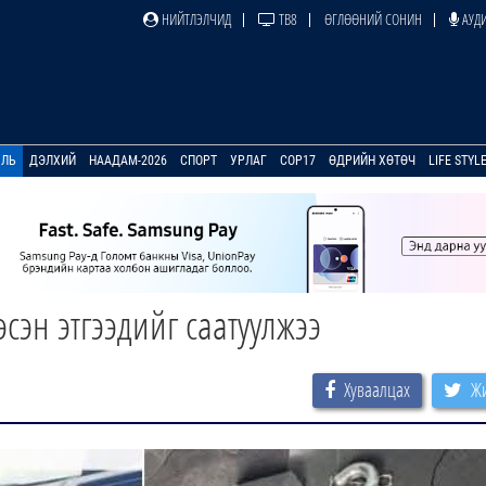
НИЙТЛЭЛЧИД
ТВ8
ӨГЛӨӨНИЙ СОНИН
АУДИ
УЛЬ
ДЭЛХИЙ
НААДАМ-2026
СПОРТ
УРЛАГ
COP17
ӨДРИЙН ХӨТӨЧ
LIFE STYL
сэн этгээдийг саатуулжээ
Хуваалцах
Жи