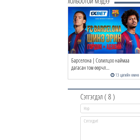
ХОЛБООТОЙ МЭДЭЭ
Барселона | Солилцоо наймаа
дагасан том өөрчл…
13 цагийн өмнө
Сэтгэгдэл (
8
)