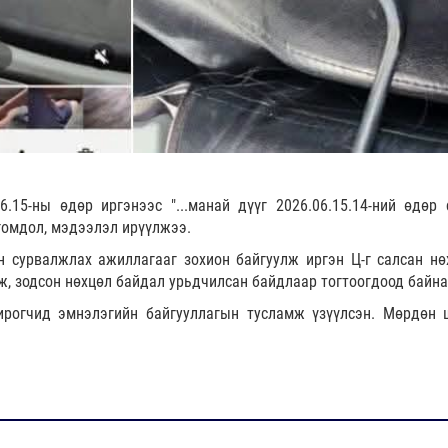
6.15-ны өдөр иргэнээс "...манай дүүг 2026.06.15.14-ний өдөр 
 гомдол, мэдээлэл ирүүлжээ.
 сурвалжлах ажиллагааг зохион байгуулж иргэн Ц-г салсан нө
, зодсон нөхцөл байдал урьдчилсан байдлаар тогтоогдоод байна
хирогчид эмнэлэгийн байгууллагын тусламж үзүүлсэн. Мөрдөн 