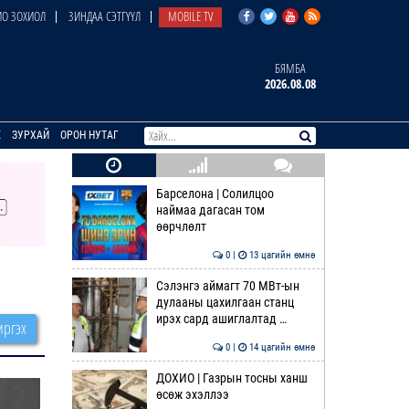
О ЗОХИОЛ
ЗИНДАА СЭТГҮҮЛ
MOBILE TV
БЯМБА
2026.08.08
E
ЗУРХАЙ
ОРОН НУТАГ
Барселона | Солилцоо
наймаа дагасан том
өөрчлөлт
0 |
13 цагийн өмнө
Сэлэнгэ аймагт 70 МВт-ын
дулааны цахилгаан станц
ирэх сард ашиглалтад …
ргэх
0 |
14 цагийн өмнө
ДОХИО | Газрын тосны ханш
өсөж эхэллээ