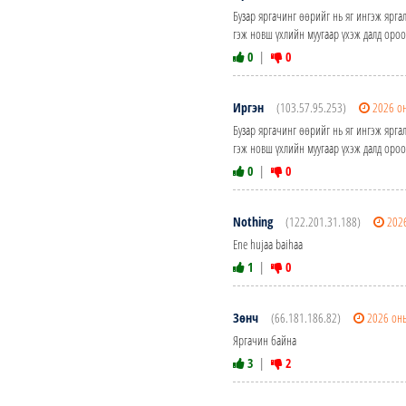
Бузар яргачинг өөрийг нь яг ингэж ярга
гэж новш үхлийн муугаар үхэж далд оро
0
|
0
Иргэн
(103.57.95.253)
2026 о
Бузар яргачинг өөрийг нь яг ингэж ярга
гэж новш үхлийн муугаар үхэж далд оро
0
|
0
Nothing
(122.201.31.188)
202
Ene hujaa baihaa
1
|
0
Зөнч
(66.181.186.82)
2026 он
Яргачин байна
3
|
2