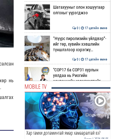
Шатахууныг олон хошуугаар
олгохыг үүрэгджээ
0 |
17 цагийн өмнө
“Нүүрс пиролизийн үйлдвэр”-
ийг төр, хувийн хэвшлийн
түншлэлээр хэрэгжү…
0 |
17 цагийн өмнө
салсан
"COP17 ба COP31 хурлын
уялдаа нь Риогийн
хөр нь
конвенцийн хэрэгжилтийг
MOBILE TV
ахиул…
.
0 |
18 цагийн өмнө
шалгах
Монгол төрийн парадокс нь
шатахуун
0 |
18 цагийн өмнө
Хар тамхи допаминтай ямар хамааралтай вэ?
Б.Пүрэвдагва: Найман
салбарын 103 үйлчилгээний
Бусад
| 2026-08-05