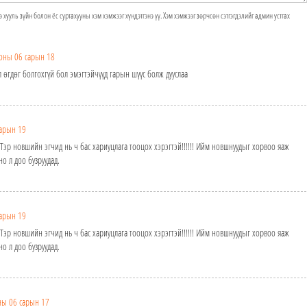
э хууль зүйн болон ёс суртахууны хэм хэмжээг хүндэтгэнэ үү. Хэм хэмжээг зөрчсөн сэтгэгдэлийг админ устгах
оны 06 сарын 18
л өгдөг болгохгүй бол эмэгтэйчүүд гарын шүүс болж дууслаа
арын 19
 Тэр новшийн эгчид нь ч бас хариуцлага тооцох хэрэгтэй!!!!!! Ийм новшнуудыг хорвоо яаж
о л доо бузруудад.
арын 19
 Тэр новшийн эгчид нь ч бас хариуцлага тооцох хэрэгтэй!!!!!! Ийм новшнуудыг хорвоо яаж
о л доо бузруудад.
ны 06 сарын 17