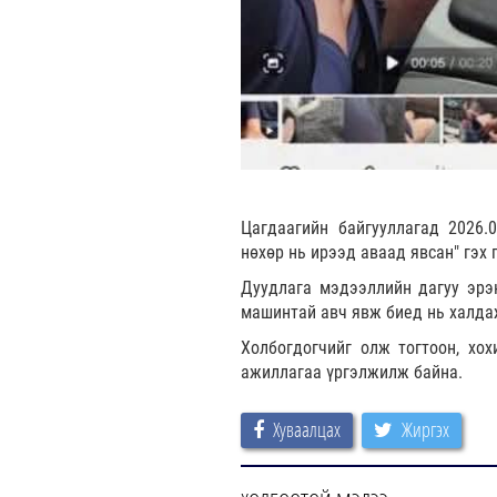
Цагдаагийн байгууллагад 2026.0
нөхөр нь ирээд аваад явсан" гэх
Дуудлага мэдээллийн дагуу эрэн
машинтай авч явж биед нь халдаж
Холбогдогчийг олж тогтоон, хо
ажиллагаа үргэлжилж байна.
Хуваалцах
Жиргэх