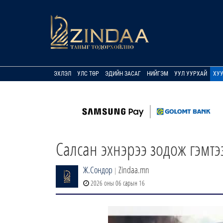
ЭХЛЭЛ
УЛС ТӨР
ЭДИЙН ЗАСАГ
НИЙГЭМ
УУЛ УУРХАЙ
ХУ
Салсан эхнэрээ зодож гэмтээ
Ж.Сондор
Zindaa.mn
|
2026 оны 06 сарын 16