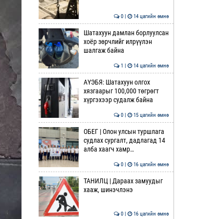
0 |
14 цагийн өмнө
Шатахуун дамлан борлуулсан
хоёр зөрчлийг илрүүлэн
шалгаж байна
1 |
14 цагийн өмнө
АҮЭБЯ: Шатахуун олгох
хязгаарыг 100,000 төгрөгт
хүргэхээр судалж байна
0 |
15 цагийн өмнө
ОБЕГ | Олон улсын туршлага
судлах сургалт, дадлагад 14
алба хаагч хамр…
0 |
16 цагийн өмнө
ТАНИЛЦ | Дараах замуудыг
хааж, шинэчлэнэ
0 |
16 цагийн өмнө