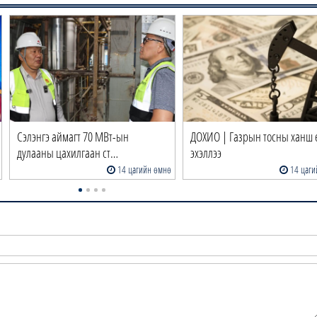
Сэлэнгэ аймагт 70 МВт-ын
ДОХИО | Газрын тосны ханш 
дулааны цахилгаан ст…
эхэллээ
14 цагийн өмнө
14 цаги