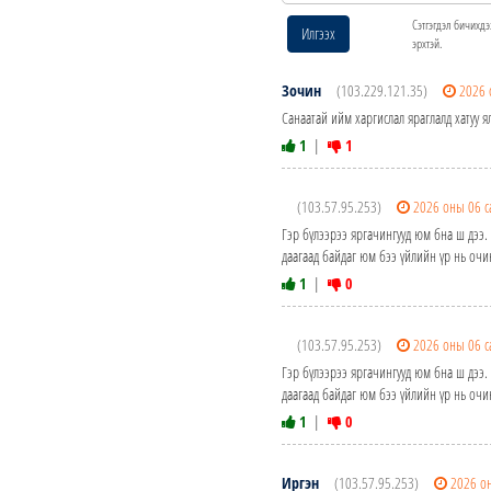
Сэтгэгдэл бичихдэ
Илгээх
эрхтэй.
Зочин
(103.229.121.35)
2026 
Санаатай ийм харгислал яраглалд хатуу я
1
|
1
(103.57.95.253)
2026 оны 06 с
Гэр бүлээрээ яргачингууд юм бна ш дээ.
даагаад байдаг юм бээ үйлийн үр нь очин
1
|
0
(103.57.95.253)
2026 оны 06 с
Гэр бүлээрээ яргачингууд юм бна ш дээ.
даагаад байдаг юм бээ үйлийн үр нь очин
1
|
0
Иргэн
(103.57.95.253)
2026 о