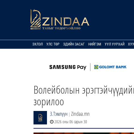
ЭХЛЭЛ
УЛС ТӨР
ЭДИЙН ЗАСАГ
НИЙГЭМ
УУЛ УУРХАЙ
ХУ
Волейболын эрэгтэйчүүдий
зорилоо
З.Тэмлүүн
Zindaa.mn
|
2026 оны 06 сарын 30