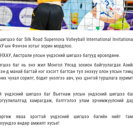
гшээ баг Silk Road Supernova Volleyball International Invitation
У-ын Фэнчэн хотыг зорин мордлоо.
БНХАУ, Австрали улсын үндэсний шигшээ багууд өрсөлдөнө.
гшээ баг нь энэ жил Монгол Улсад зохион байгуулагдах Азий
эн-д манай багтай нэг хэсэгт багтсан тул энэхүү олон улсын тэм
өх чухал сорилт, бодит үнэлгээ авч, үнэ цэнтэй туршлага хуримт
й үндэсний шигшээ баг Вьетнам улсын үндэсний шигшээ ба
ургуулилалтад хамрагдаж, бэлтгэлээ улам эрчимжүүлсний да
өргөж яваа эрэгтэй үндэсний шигшээ багийн нийт тами
хүүндээ өндөр амжилт хүсье!