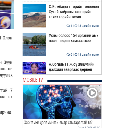
С.Бямбацогт төрийг төлөөлөн
Сутай хайрхны тэнгэрийг
тахих төрийн тахил…
1 |
18 цагийн өмнө
Усны ослоос 154 иргэний амь
al Олон
насыг авран хамгаалжээ
0 |
18 цагийн өмнө
н Зүүн
А.Оргилмаа Жюү Жицүгийн
цээн нь
дэлхийн аваргаас дөрвөн
медаль хүртлээ
луулах
MOBILE TV
0 |
18 цагийн өмнө
гтай 7
“Хотын дарга сонсож байна”
раа эх
150150 тусгай дугаарыг
наймдугаар сарын 14-…
рчид,
0 |
18 цагийн өмнө
Хар тамхи допаминтай ямар хамааралтай вэ?
НИТХ | Иргэдийн өргөдөл,
гомдлыг хэрхэн
Бусад
| 2026-08-05