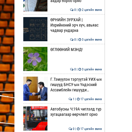
аадар бороо орно
0 |
2 цагийн өмнө
ӨРНИЙН ЗУРХАЙ |
Ихрийнхний эрч хүч, авьяас
чадвар ундарна
0 |
3 цагийн өмнө
ӨГЛӨӨНИЙ МЭНД!
0 |
3 цагийн өмнө
Г.Тэмүүлэн тэргүүтэй УИХ-ын
гишүүд БНСУ-ын Үндэсний
Ассамблейн гишүүди…
1 |
17 цагийн өмнө
Автобусны Ч:19А чиглэлд түр
хугацаагаар өөрчлөлт орно
0 |
17 цагийн өмнө