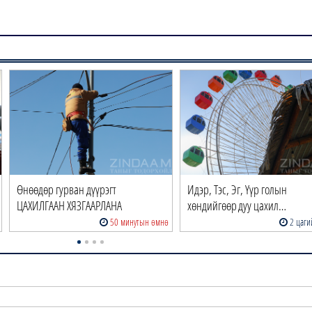
Өнөөдөр гурван дүүрэгт
Идэр, Тэс, Эг, Үүр голын
ЦАХИЛГААН ХЯЗГААРЛАНА
хөндийгөөр дуу цахил…
50 минутын өмнө
2 цаги