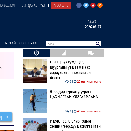
О ЗОХИОЛ
ЗИНДАА СЭТГҮҮЛ
MOBILE TV
БААСАН
2026.08.07
E
ЗУРХАЙ
ОРОН НУТАГ
ОБЕГ | Бүх сумд цас,
шуурганы үед зам нээх
зориулалтын техниктэй
болсо…
0 |
20 минутын өмнө
Өнөөдөр гурван дүүрэгт
ЦАХИЛГААН ХЯЗГААРЛАНА
0 |
45 минутын өмнө
ргэх
Идэр, Тэс, Эг, Үүр голын
хөндийгөөр дуу цахилгаантай