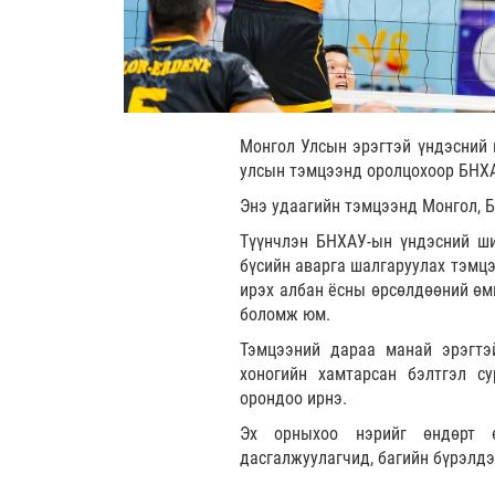
Монгол Улсын эрэгтэй үндэсний ши
улсын тэмцээнд оролцохоор БНХА
Энэ удаагийн тэмцээнд Монгол, 
Түүнчлэн БНХАУ-ын үндэсний ши
бүсийн аварга шалгаруулах тэмцэ
ирэх албан ёсны өрсөлдөөний өмн
боломж юм.
Тэмцээний дараа манай эрэгтэ
хоногийн хамтарсан бэлтгэл с
орондоо ирнэ.
Эх орныхоо нэрийг өндөрт 
дасгалжуулагчид, багийн бүрэлдэ