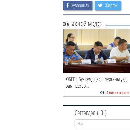
Хуваалцах
Жиргэх
ХОЛБООТОЙ МЭДЭЭ
ОБЕГ | Бүх сумд цас, шуурганы үед
зам нээх зо…
24 минутын өмнө
Сэтгэгдэл (
0
)