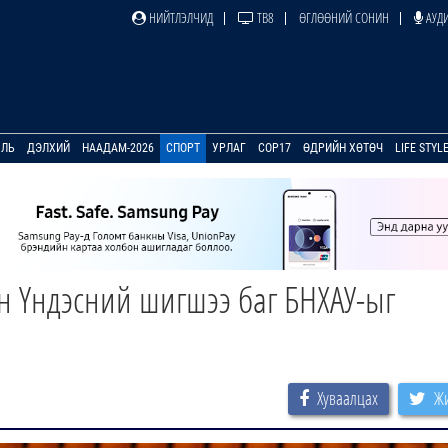
НИЙТЛЭЛЧИД
ТВ8
ӨГЛӨӨНИЙ СОНИН
АУДИ
УЛЬ
ДЭЛХИЙ
НААДАМ-2026
СПОРТ
УРЛАГ
COP17
ӨДРИЙН ХӨТӨЧ
LIFE STYL
н Үндэсний шигшээ баг БНХАУ-ыг
Хуваалцах
Жи