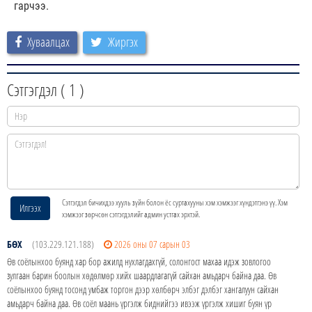
гарчээ.
Хуваалцах
Жиргэх
Сэтгэгдэл (
1
)
Сэтгэгдэл бичихдээ хууль зүйн болон ёс суртахууны хэм хэмжээг хүндэтгэнэ үү. Хэм
Илгээх
хэмжээг зөрчсөн сэтгэгдэлийг админ устгах эрхтэй.
БӨХ
(103.229.121.188)
2026 оны 07 сарын 03
Өв соёлынхоо буянд хар бор ажилд нухлагдахгүй, солонгост махаа идэж зовлогоо
зулгаан барин боолын хөдөлмөр хийх шаардлагагүй сайхан амьдарч байна даа. Өв
соёлынхоо буянд тосонд умбаж торгон дээр хөлбөрч элбэг дэлбэг хангалуун сайхан
амьдарч байна даа. Өв соёл маань үргэлж биднийгээ ивээж үргэлж хишиг буян үр