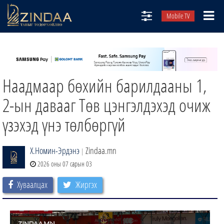
Mobile TV
НИЙТЛЭЛЧИД
ТВ8
Наадмаар бөхийн барилдааны 1,
ӨГЛӨӨНИЙ СОНИН
АУДИО ЗОХИОЛ
2-ын давааг Төв цэнгэлдэхэд очиж
ЗИНДАА СЭТГҮҮЛ
үзэхэд үнэ төлбөргүй
Х.Номин-Эрдэнэ
Zindaa.mn
|
2026 оны 07 сарын 03
Хуваалцах
Жиргэх