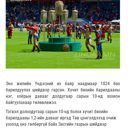
Энэ жилийн Үндэсний их баяр наадмаар 1024 бөх
барилдуулах шийдвэр гарсан. Хүчит бөхийн барилдааны
нэг, хоёрын давааг долдугаар сарын 10-нд зохион
байгуулахаар төлөвлөжээ.
Тэгвэл долоодугаар сарын 10-нд болох хүчит бөхийн
барилдааны 1,2-ийн давааг иргэд Төв цэнгэлдэхэд очиж
үзэхэд үнэ төлбөргүй байх Засгийн газрын шийдвэр