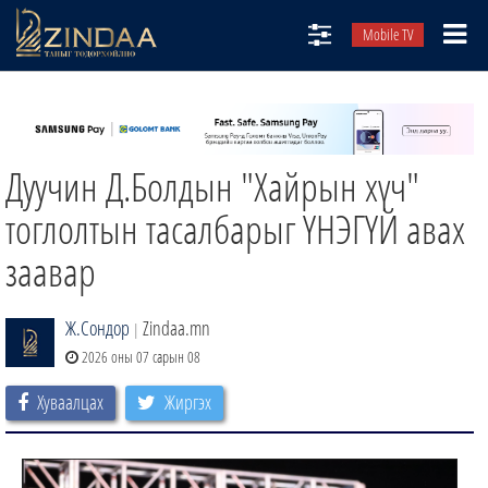
Mobile TV
НИЙТЛЭЛЧИД
ТВ8
Дуучин Д.Болдын "Хайрын хүч"
ӨГЛӨӨНИЙ СОНИН
АУДИО ЗОХИОЛ
тоглолтын тасалбарыг ҮНЭГҮЙ авах
ЗИНДАА СЭТГҮҮЛ
заавар
Ж.Сондор
Zindaa.mn
|
2026 оны 07 сарын 08
Хуваалцах
Жиргэх