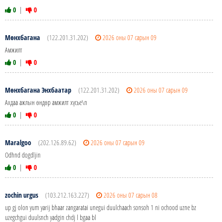
0
|
0
Мөнхбагана
(122.201.31.202)
2026 оны 07 сарын 09
Амжилт
0
|
0
Мөнхбагана Энхбаатар
(122.201.31.202)
2026 оны 07 сарын 09
Ахдаа ажлын өндөр амжилт хүсье\n
0
|
0
Maralgoo
(202.126.89.62)
2026 оны 07 сарын 09
Odhnd dogdljin
0
|
0
zochin urgus
(103.212.163.227)
2026 оны 07 сарын 08
up gj olon yum yarij bhaar zangaratai unegui duulchaach sonsoh 1 ni ochood uzne bz
uzegchgui duulsnch yadgin chdj l bgaa bl