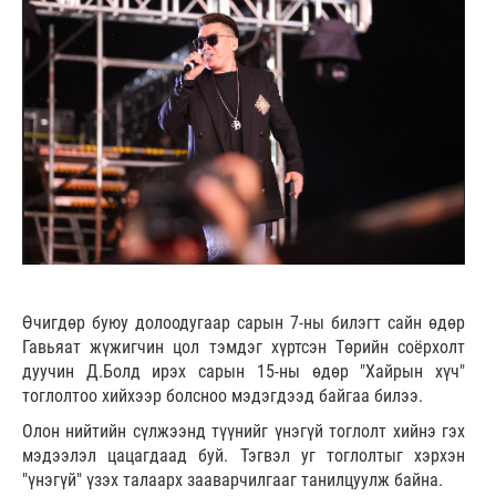
Өчигдөр буюу долоодугаар сарын 7-ны билэгт сайн өдөр
Гавьяат жүжигчин цол тэмдэг хүртсэн Төрийн соёрхолт
дуучин Д.Болд ирэх сарын 15-ны өдөр "Хайрын хүч"
тоглолтоо хийхээр болсноо мэдэгдээд байгаа билээ.
Олон нийтийн сүлжээнд түүнийг үнэгүй тоглолт хийнэ гэх
мэдээлэл цацагдаад буй. Тэгвэл уг тоглолтыг хэрхэн
"үнэгүй" үзэх талаарх зааварчилгааг танилцуулж байна.