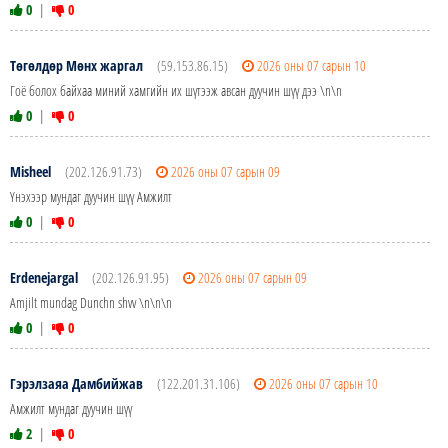
0
|
0
Төгөлдөр Мөнх жаргал
(59.153.86.15)
2026 оны 07 сарын 10
Гоё болох байхаа миний хамгийн их шүтээж авсан дуучин шүү дээ \n\n
0
|
0
Misheel
(202.126.91.73)
2026 оны 07 сарын 09
Үнэхээр мундаг дуучин шүү Амжилт
0
|
0
Erdenejargal
(202.126.91.95)
2026 оны 07 сарын 09
Amjilt mundag Dunchn shvv \n\n\n
0
|
0
Гэрэлзаяа Дамбийжав
(122.201.31.106)
2026 оны 07 сарын 10
Амжилт мундаг дуучин шүү
2
|
0