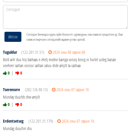
Сэтгэгдэл бичихдээ хууль зүйн болон ёс суртахууны хэм хэмжээг хүндэтгэнэ үү. Хэм
Илгээх
хэмжээг зөрчсөн сэтгэгдэлийг админ устгах эрхтэй.
Tuguldur
(122.201.31.51)
2026 оны 08 сарын 08
Bold anh duu hiij baihaas n ehelj medne bainga sonsoj kinog ni hurtel uzdeg baisan
uneheer saihan oorooc saihan zaluu shde amjilt ta cadnaa
0
|
0
Tserensvre
(202.126.90.13)
2026 оны 07 сарын 10
Munday duuchb shvv amjilt
0
|
0
Erdentsetseg
(122.201.31.179)
2026 оны 07 сарын 10
Mundag duuchin shu