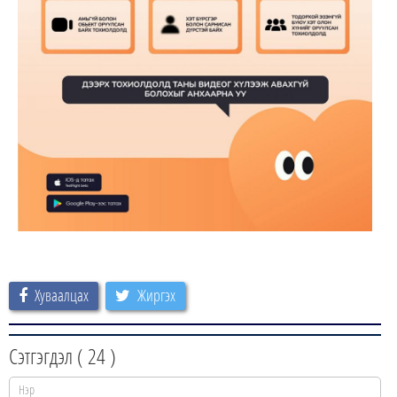
Хуваалцах
Жиргэх
Сэтгэгдэл (
24
)