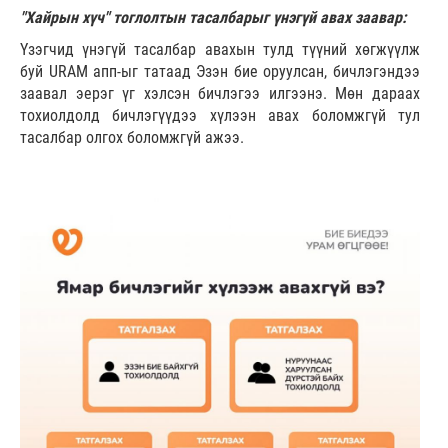
"Хайрын хүч" тоглолтын тасалбарыг үнэгүй авах заавар:
Үзэгчид үнэгүй тасалбар авахын тулд түүний хөгжүүлж
буй URAM апп-ыг татаад Эзэн бие оруулсан, бичлэгэндээ
заавал эерэг үг хэлсэн бичлэгээ илгээнэ. Мөн дараах
тохиолдолд бичлэгүүдээ хүлээн авах боломжгүй тул
тасалбар олгох боломжгүй ажээ.