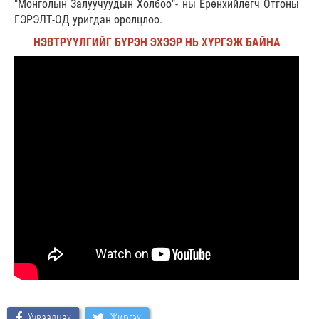
"Монголын Залуучуудын Холбоо"- ны Ерөнхийлөгч Отгоны
ГЭРЭЛТ-ОД уригдан оролцлоо.
НЭВТРҮҮЛГИЙГ БҮРЭН ЭХЭЭР НЬ ХҮРГЭЖ БАЙНА
Хуваалцах
Жиргэх