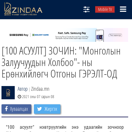
Mobile TV
НИЙТЛЭЛЧИД
ТВ8
[100 АСУУЛТ] ЗОЧИН: "Монголын
ӨГЛӨӨНИЙ СОНИН
АУДИО ЗОХИОЛ
Залуучуудын Холбоо"- ны
ЗИНДАА СЭТГҮҮЛ
Ерөнхийлөгч Отгоны ГЭРЭЛТ-ОД
Автор
Zindaa.mn
|
2021 оны 07 сарын 08
Хуваалцах
Жиргэх
"100 асуулт" нэвтрүүлгийн энэ удаагийн зочноор