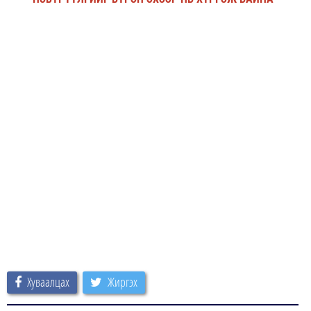
Хуваалцах
Жиргэх