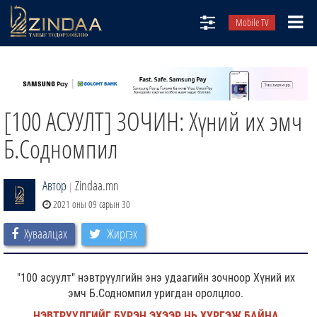
Mobile TV
НИЙТЛЭЛЧИД
ТВ8
[100 АСУУЛТ] ЗОЧИН: Хүний их эмч
ӨГЛӨӨНИЙ СОНИН
АУДИО ЗОХИОЛ
Б.Содномпил
ЗИНДАА СЭТГҮҮЛ
Автор
Zindaa.mn
|
2021 оны 09 сарын 30
Хуваалцах
Жиргэх
"100 асуулт" нэвтрүүлгийн энэ удаагийн зочноор Хүний их
эмч Б.Содномпил уригдан оролцлоо.
НЭВТРҮҮЛГИЙГ БҮРЭН ЭХЭЭР НЬ ХҮРГЭЖ БАЙНА