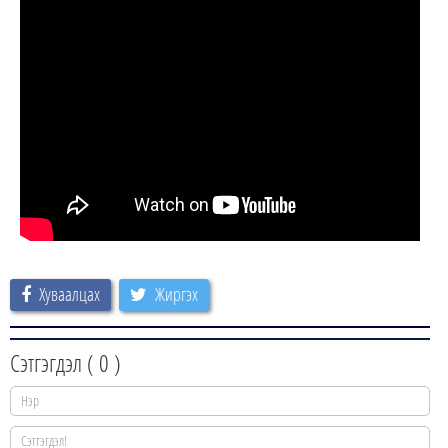
Хуваалцах
Жиргэх
Сэтгэгдэл (
0
)