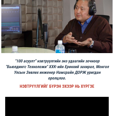
"100 асуулт" нэвтрүүлгийн энэ удаагийн зочноор
"Бьюлдингс Техноложи" ХХК-ийн Ерөнхий захирал, Монгол
Улсын Зөвлөх инженер Намсрайн ДОРЖ уригдан
оролцлоо.
НЭВТРҮҮЛГИЙГ БҮРЭН ЭХЭЭР НЬ ХҮРГЭЕ