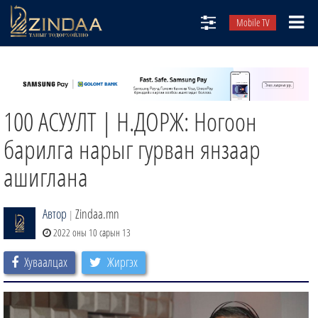
Mobile TV
НИЙТЛЭЛЧИД
ТВ8
100 АСУУЛТ | Н.ДОРЖ: Ногоон
ӨГЛӨӨНИЙ СОНИН
АУДИО ЗОХИОЛ
барилга нарыг гурван янзаар
ЗИНДАА СЭТГҮҮЛ
ашиглана
Автор
Zindaa.mn
|
2022 оны 10 сарын 13
Хуваалцах
Жиргэх