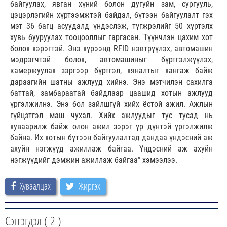
байгуулах, явган хүний болон дугуйн зам, сургууль,
цэцэрлэгийн хүртээмжтэй байдал, бүтээн байгуулалт гэх
мэт 36 багц асуудалд үндэслэж, түгжрэлийг 50 хүртэлх
хувь бууруулах тооцооллыг гаргасан. Түүнчлэн цахим хот
болох хэрэгтэй. Энэ хүрээнд RFID нэвтрүүлэх, автомашин
мэдрэгчтэй болох, автомашиныг бүртгэлжүүлэх,
камержуулах зэргээр бүртгэл, хяналтыг хангаж байж
дараагийн шатны ажлууд хийнэ. Энэ мэтчилэн сахилга
баттай, замбараатай байдлаар цаашид хотын ажлууд
үргэлжилнэ. Энэ бол зайлшгүй хийх ёстой ажил. Ажлын
гүйцэтгэл маш чухал. Хийх ажлуудыг тус тусад нь
хуваарилж байж олон ажил зэрэг үр дүнтэй үргэлжилж
байна. Их хотын бүтээн байгуулалтад дандаа үндэсний аж
ахуйн нэгжүүд ажиллаж байгаа. Үндэсний аж ахуйн
нэгжүүдийг дэмжин ажиллаж байгаа” хэмээлээ.
Хуваалцах
Жиргэх
Сэтгэгдэл (
2
)