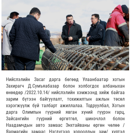
Нийслэлийн Засаг дарга бөгөөд Улаанбаатар хотын
Захирагч Д.Сумъяабазар болон холбогдох албаныхан
өнөөдөр /2022.10.14/ нийслэлийн хэмжээнд хийж байгаа
зарим бүтээн байгуулалт, тохижилтын ажлын төсөл
хэрэгжүүлж буй талбарт ажиллалаа. Тодруулбал, Хотын
дарга Олимпын гүүрний явган хүний гүүрэн гарц,
Зайсангийн гүүрний өргөтгөл, шинэчлэл болон
Наадамчдын авто замаас Энхтайваны өргөн чөлөө /
Яармагийн замаас Нэгдүгээр хорооллын зам/ хүртэл