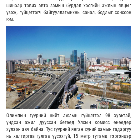
шинээр тавих авто замын бүрдэл хэсгийн ажлын явцыг
үзэж, гүйцэтгэгч байгууллагынхны санал, бодлыг сонссон
юм.
Олимпын гүүрний нийт ажлын гүйцэтгэл 98 хувьтай,
үндсэн ажил дууссан бөгөөд Улсын комисс өнөөдөр
хүлээн авч байна. Тус гүүрний явган хүний замын гадаргуу
нь халтиргаа гулгаа үүсэхгүй, 15 метр тутамд тэргэнцэр