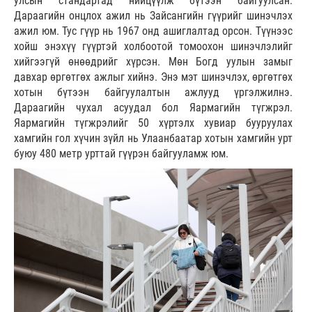
улсын стандартад нийцүүлж бүтээн байгуулсан.
Дараагийн онцлох ажил нь Зайсангийн гүүрийг шинэчлэх
ажил юм. Тус гүүр нь 1967 онд ашиглалтад орсон. Түүнээс
хойш энэхүү гүүртэй холбоотой томоохон шинэчлэлийг
хийгээгүй өнөөдрийг хүрсэн. Мөн Богд уулын замыг
давхар өргөтгөх ажлыг хийнэ. Энэ мэт шинэчлэх, өргөтгөх
хотын бүтээн байгуулалтын ажлууд үргэлжилнэ.
Дараагийн чухал асуудал бол Яармагийн түгжрэл.
Яармагийн түгжрэлийг 50 хүртэлх хувиар бууруулах
хамгийн гол хүчин зүйл нь Улаанбаатар хотын хамгийн урт
буюу 480 метр урттай гүүрэн байгууламж юм.