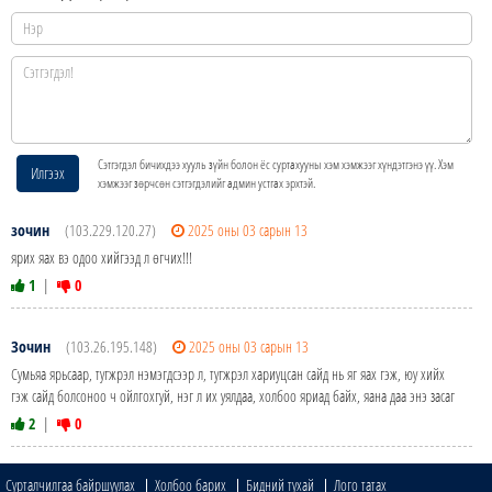
Сэтгэгдэл бичихдээ хууль зүйн болон ёс суртахууны хэм хэмжээг хүндэтгэнэ үү. Хэм
Илгээх
хэмжээг зөрчсөн сэтгэгдэлийг админ устгах эрхтэй.
зочин
(103.229.120.27)
2025 оны 03 сарын 13
ярих яах вэ одоо хийгээд л өгчих!!!
1
|
0
Зочин
(103.26.195.148)
2025 оны 03 сарын 13
Сумьяа ярьсаар, тугжрэл нэмэгдсээр л, тугжрэл хариуцсан сайд нь яг яах гэж, юу хийх
гэж сайд болсоноо ч ойлгохгуй, нэг л их уялдаа, холбоо яриад байх, яана даа энэ засаг
2
|
0
Сурталчилгаа байршуулах
Холбоо барих
Бидний тухай
Лого татах