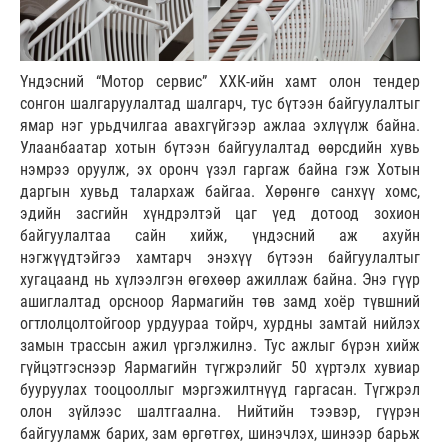
Үндэсний “Мотор сервис” ХХК-ийн хамт олон тендер
сонгон шалгаруулалтад шалгарч, тус бүтээн байгуулалтыг
ямар нэг урьдчилгаа авахгүйгээр ажлаа эхлүүлж байна.
Улаанбаатар хотын бүтээн байгуулалтад өөрсдийн хувь
нэмрээ оруулж, эх оронч үзэл гаргаж байна гэж Хотын
даргын хувьд талархаж байгаа. Хөрөнгө санхүү хомс,
эдийн засгийн хүндрэлтэй цаг үед дотоод зохион
байгуулалтаа сайн хийж, үндэсний аж ахуйн
нэгжүүдтэйгээ хамтарч энэхүү бүтээн байгуулалтыг
хугацаанд нь хүлээлгэн өгөхөөр ажиллаж байна. Энэ гүүр
ашиглалтад орсноор Яармагийн төв замд хоёр түвшний
огтлолцолтойгоор урдуураа тойрч, хурдны замтай нийлэх
замын трассын ажил үргэлжилнэ. Тус ажлыг бүрэн хийж
гүйцэтгэснээр Яармагийн түгжрэлийг 50 хүртэлх хувиар
бууруулах тооцооллыг мэргэжилтнүүд гаргасан. Түгжрэл
олон зүйлээс шалтгаална. Нийтийн тээвэр, гүүрэн
байгууламж барих, зам өргөтгөх, шинэчлэх, шинээр барьж