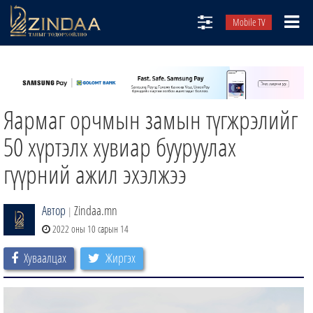
Mobile TV
НИЙТЛЭЛЧИД
ТВ8
Яармаг орчмын замын түгжрэлийг
ӨГЛӨӨНИЙ СОНИН
АУДИО ЗОХИОЛ
50 хүртэлх хувиар бууруулах
ЗИНДАА СЭТГҮҮЛ
гүүрний ажил эхэлжээ
Автор
Zindaa.mn
|
2022 оны 10 сарын 14
Хуваалцах
Жиргэх