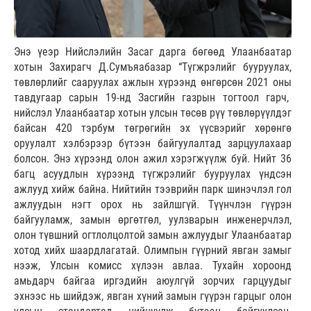
Энэ үеэр Нийслэлийн Засаг дарга бөгөөд Улаанбаатар
хотын Захирагч Д.Сумъяабазар “Түгжрэлийг бууруулах,
төвлөрлийг сааруулах ажлын хүрээнд өнгөрсөн 2021 оны
тавдугаар сарын 19-нд Засгийн газрын тогтоол гарч,
нийслэл Улаанбаатар хотын улсын төсөв рүү төвлөрүүлдэг
байсан 420 тэрбум төгрөгийн эх үүсвэрийг хөрөнгө
оруулалт хэлбэрээр бүтээн байгуулалтад зарцуулахаар
болсон. Энэ хүрээнд олон ажил хэрэгжүүлж буй. Нийт 36
багц асуудлын хүрээнд түгжрэлийг бууруулах үндсэн
ажлууд хийж байна. Нийтийн тээврийн парк шинэчлэл гол
ажлуудын нэгт орох нь зайлшгүй. Түүнчлэн гүүрэн
байгууламж, замын өргөтгөл, уулзварын инженерчлэл,
олон түвшний огтлолцолтой замын ажлуудыг Улаанбаатар
хотод хийх шаардлагатай. Олимпын гүүрний явган замыг
нээж, Улсын комисс хүлээн авлаа. Тухайн хороонд
амьдарч байгаа иргэдийн аюулгүй зорчих гарцуудыг
эхнээс нь шийдэж, явган хүний замын гүүрэн гарцыг олон