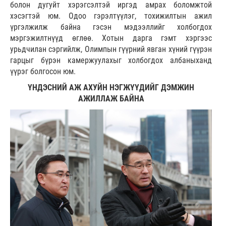
болон дугуйт хэрэгсэлтэй иргэд амрах боломжтой
хэсэгтэй юм. Одоо гэрэлтүүлэг, тохижилтын ажил
үргэлжилж байна гэсэн мэдээллийг холбогдох
мэргэжилтнүүд өглөө. Хотын дарга гэмт хэргээс
урьдчилан сэргийлж, Олимпын гүүрний явган хүний гүүрэн
гарцыг бүрэн камержуулахыг холбогдох албаныханд
үүрэг болгосон юм.
ҮНДЭСНИЙ АЖ АХУЙН НЭГЖҮҮДИЙГ ДЭМЖИН
АЖИЛЛАЖ БАЙНА