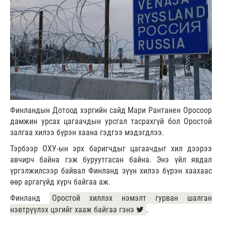
Финландын Дотоод хэргийн сайд Мари Рантанен Оросоор
дамжин урсах цагаачдын урсгал тасрахгүй бол Оростой
залгаа хилээ бүрэн хаана гэдгээ мэдэгдлээ.
Тэрбээр ОХУ-ын эрх баригчдыг цагаачдыг хил дээрээ
авчирч байна гэж буруутгасан байна. Энэ үйл явдал
үргэлжилсээр байвал Финланд зүүн хилээ бүрэн хаахаас
өөр аргагүйд хүрч байгаа аж.
Финланд
Оростой хиллэх нэмэлт гурван шалган
нэвтрүүлэх цэгийг хааж байгаа гэнэ
.