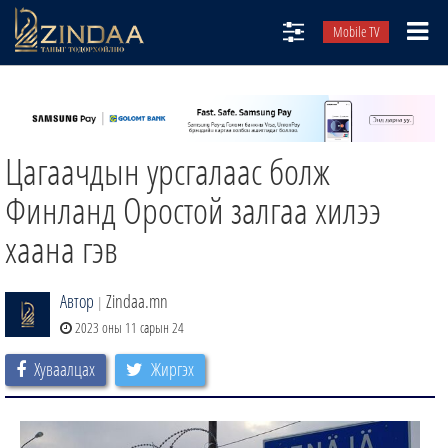
Mobile TV
НИЙТЛЭЛЧИД
ТВ8
Цагаачдын урсгалаас болж
ӨГЛӨӨНИЙ СОНИН
АУДИО ЗОХИОЛ
Финланд Оростой залгаа хилээ
ЗИНДАА СЭТГҮҮЛ
хаана гэв
Автор
Zindaa.mn
|
2023 оны 11 сарын 24
Хуваалцах
Жиргэх